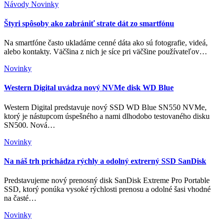
Návody
Novinky
Štyri spôsoby ako zabrániť strate dát zo smartfónu
Na smartfóne často ukladáme cenné dáta ako sú fotografie, videá,
alebo kontakty. Väčšina z nich je síce pri väčšine používateľov…
Novinky
Western Digital uvádza nový NVMe disk WD Blue
Western Digital predstavuje nový SSD WD Blue SN550 NVMe,
ktorý je nástupcom úspešného a nami dlhodobo testovaného disku
SN500. Nová…
Novinky
Na náš trh prichádza rýchly a odolný extrerný SSD SanDisk
Predstavujeme nový prenosný disk SanDisk Extreme Pro Portable
SSD, ktorý ponúka vysoké rýchlosti prenosu a odolné šasi vhodné
na časté…
Novinky