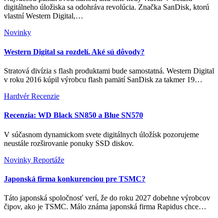
digitálneho úložiska sa odohráva revolúcia. Značka SanDisk, ktorú
vlastní Western Digital,…
Novinky
Western Digital sa rozdelí. Aké sú dôvody?
Stratová divízia s flash produktami bude samostatná. Western Digital
v roku 2016 kúpil výrobcu flash pamätí SanDisk za takmer 19…
Hardvér
Recenzie
Recenzia: WD Black SN850 a Blue SN570
V súčasnom dynamickom svete digitálnych úložísk pozorujeme
neustále rozširovanie ponuky SSD diskov.
Novinky
Reportáže
Japonská firma konkurenciou pre TSMC?
Táto japonská spoločnosť verí, že do roku 2027 dobehne výrobcov
čipov, ako je TSMC. Málo známa japonská firma Rapidus chce…