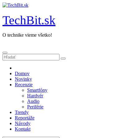
Prejsť
na
obsah
TechBit.sk
O technike vieme všetko!
Domov
Novinky
Recenzie
Smartfóny
Hardvér
Audio
Periférie
Trendy
Reportáže
Návody
Kontakt