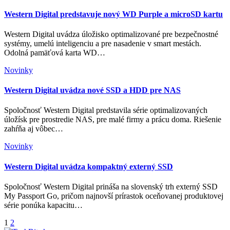
Western Digital predstavuje nový WD Purple a microSD kartu
Western Digital uvádza úložisko optimalizované pre bezpečnostné
systémy, umelú inteligenciu a pre nasadenie v smart mestách.
Odolná pamäťová karta WD…
Novinky
Western Digital uvádza nové SSD a HDD pre NAS
Spoločnosť Western Digital predstavila série optimalizovaných
úložísk pre prostredie NAS, pre malé firmy a prácu doma. Riešenie
zahŕňa aj vôbec…
Novinky
Western Digital uvádza kompaktný externý SSD
Spoločnosť Western Digital prináša na slovenský trh externý SSD
My Passport Go, pričom najnovší prírastok oceňovanej produktovej
série ponúka kapacitu…
Stránkovanie
1
2