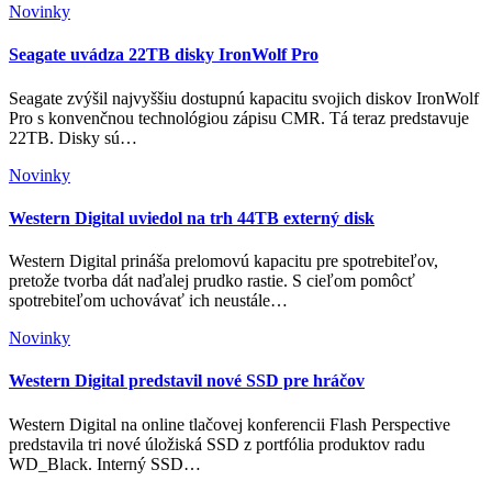
Novinky
Seagate uvádza 22TB disky IronWolf Pro
Seagate zvýšil najvyššiu dostupnú kapacitu svojich diskov IronWolf
Pro s konvenčnou technológiou zápisu CMR. Tá teraz predstavuje
22TB. Disky sú…
Novinky
Western Digital uviedol na trh 44TB externý disk
Western Digital prináša prelomovú kapacitu pre spotrebiteľov,
pretože tvorba dát naďalej prudko rastie. S cieľom pomôcť
spotrebiteľom uchovávať ich neustále…
Novinky
Western Digital predstavil nové SSD pre hráčov
Western Digital na online tlačovej konferencii Flash Perspective
predstavila tri nové úložiská SSD z portfólia produktov radu
WD_Black. Interný SSD…