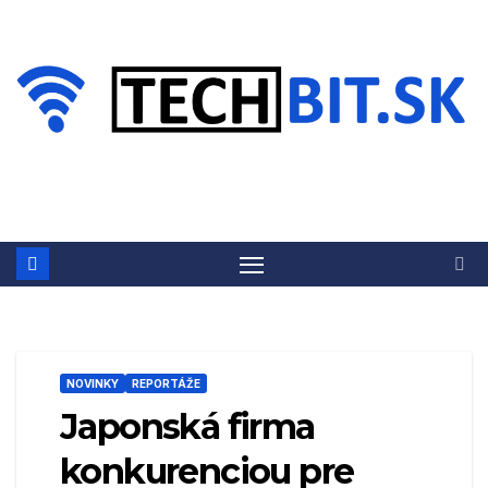
Prejsť
na
obsah
NOVINKY
REPORTÁŽE
Japonská firma
konkurenciou pre