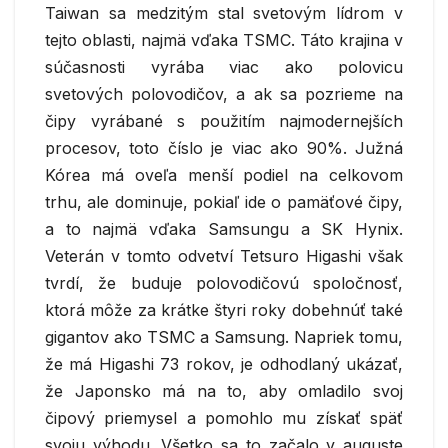
Taiwan sa medzitým stal svetovým lídrom v
tejto oblasti, najmä vďaka TSMC. Táto krajina v
súčasnosti vyrába viac ako polovicu
svetových polovodičov, a ak sa pozrieme na
čipy vyrábané s použitím najmodernejších
procesov, toto číslo je viac ako 90%. Južná
Kórea má oveľa menší podiel na celkovom
trhu, ale dominuje, pokiaľ ide o pamäťové čipy,
a to najmä vďaka Samsungu a SK Hynix.
Veterán v tomto odvetví Tetsuro Higashi však
tvrdí, že buduje polovodičovú spoločnosť,
ktorá môže za krátke štyri roky dobehnúť také
gigantov ako TSMC a Samsung. Napriek tomu,
že má Higashi 73 rokov, je odhodlaný ukázať,
že Japonsko má na to, aby omladilo svoj
čipový priemysel a pomohlo mu získať späť
svoju výhodu. Všetko sa to začalo v auguste