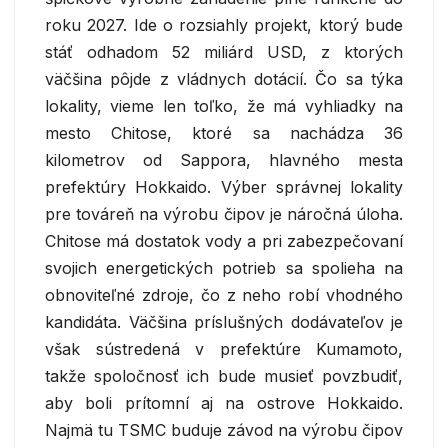
roku 2027. Ide o rozsiahly projekt, ktorý bude
stáť odhadom 52 miliárd USD, z ktorých
väčšina pôjde z vládnych dotácií. Čo sa týka
lokality, vieme len toľko, že má vyhliadky na
mesto Chitose, ktoré sa nachádza 36
kilometrov od Sappora, hlavného mesta
prefektúry Hokkaido. Výber správnej lokality
pre továreň na výrobu čipov je náročná úloha.
Chitose má dostatok vody a pri zabezpečovaní
svojich energetických potrieb sa spolieha na
obnoviteľné zdroje, čo z neho robí vhodného
kandidáta. Väčšina príslušných dodávateľov je
však sústredená v prefektúre Kumamoto,
takže spoločnosť ich bude musieť povzbudiť,
aby boli prítomní aj na ostrove Hokkaido.
Najmä tu TSMC buduje závod na výrobu čipov