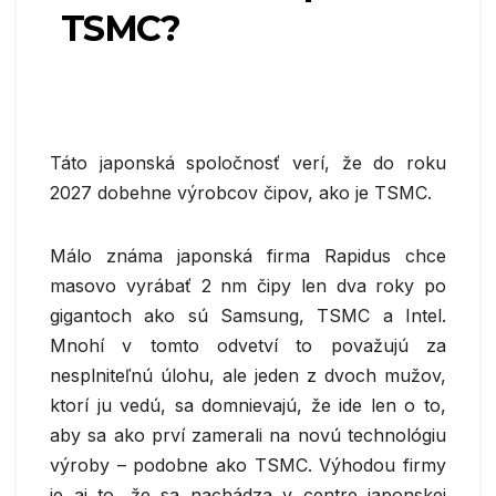
TSMC?
Táto japonská spoločnosť verí, že do roku
2027 dobehne výrobcov čipov, ako je TSMC.
Málo známa japonská firma Rapidus chce
masovo vyrábať 2 nm čipy len dva roky po
gigantoch ako sú Samsung, TSMC a Intel.
Mnohí v tomto odvetví to považujú za
nesplniteľnú úlohu, ale jeden z dvoch mužov,
ktorí ju vedú, sa domnievajú, že ide len o to,
aby sa ako prví zamerali na novú technológiu
výroby – podobne ako TSMC. Výhodou firmy
je aj to, že sa nachádza v centre japonskej