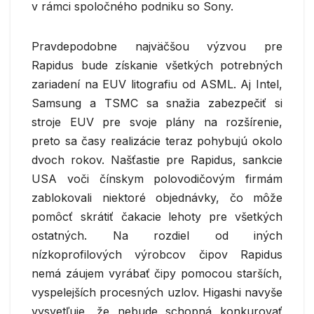
v rámci spoločného podniku so Sony.
Pravdepodobne najväčšou výzvou pre
Rapidus bude získanie všetkých potrebných
zariadení na EUV litografiu od ASML. Aj Intel,
Samsung a TSMC sa snažia zabezpečiť si
stroje EUV pre svoje plány na rozšírenie,
preto sa časy realizácie teraz pohybujú okolo
dvoch rokov. Našťastie pre Rapidus, sankcie
USA voči čínskym polovodičovým firmám
zablokovali niektoré objednávky, čo môže
pomôcť skrátiť čakacie lehoty pre všetkých
ostatných. Na rozdiel od iných
nízkoprofilových výrobcov čipov Rapidus
nemá záujem vyrábať čipy pomocou starších,
vyspelejších procesných uzlov. Higashi navyše
vysvetľuje, že nebude schopná konkurovať