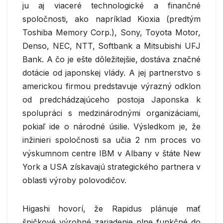
ju aj viaceré technologické a finančné
spoločnosti, ako napríklad Kioxia (predtým
Toshiba Memory Corp.), Sony, Toyota Motor,
Denso, NEC, NTT, Softbank a Mitsubishi UFJ
Bank. A čo je ešte dôležitejšie, dostáva značné
dotácie od japonskej vlády. A jej partnerstvo s
americkou firmou predstavuje výrazný odklon
od predchádzajúceho postoja Japonska k
spolupráci s medzinárodnými organizáciami,
pokiaľ ide o národné úsilie. Výsledkom je, že
inžinieri spoločnosti sa učia 2 nm proces vo
výskumnom centre IBM v Albany v štáte New
York a USA získavajú strategického partnera v
oblasti výroby polovodičov.
Higashi hovorí, že Rapidus plánuje mať
špičkové výrobné zariadenie plne funkčné do