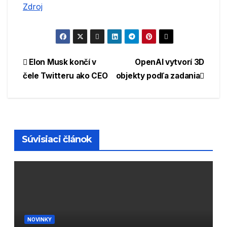
Zdroj
Navigácia
Elon Musk končí v
OpenAI vytvorí 3D
čele Twitteru ako CEO
objekty podľa zadania
v
článku
Súvisiaci článok
NOVINKY