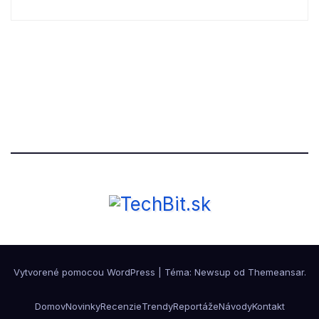
Vytvorené pomocou WordPress
|
Téma: Newsup od
Themeansar
.
Domov
Novinky
Recenzie
Trendy
Reportáže
Návody
Kontakt