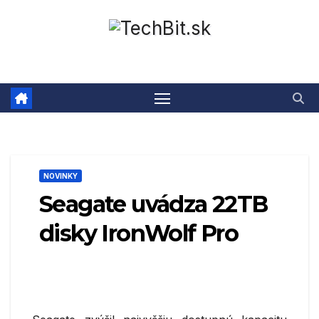
Prejsť
na
obsah
NOVINKY
Seagate uvádza 22TB
disky IronWolf Pro