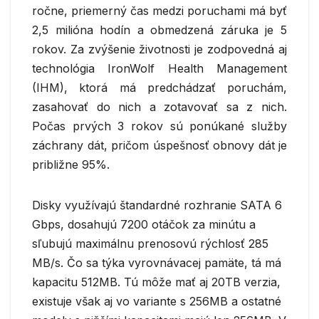
ročne, priemerný čas medzi poruchami má byť
2,5 milióna hodín a obmedzená záruka je 5
rokov. Za zvýšenie životnosti je zodpovedná aj
technológia IronWolf Health Management
(IHM), ktorá má predchádzať poruchám,
zasahovať do nich a zotavovať sa z nich.
Počas prvých 3 rokov sú ponúkané služby
záchrany dát, pričom úspešnosť obnovy dát je
približne 95%.
Disky využívajú štandardné rozhranie SATA 6
Gbps, dosahujú 7200 otáčok za minútu a
sľubujú maximálnu prenosovú rýchlosť 285
MB/s. Čo sa týka vyrovnávacej pamäte, tá má
kapacitu 512MB. Tú môže mať aj 20TB verzia,
existuje však aj vo variante s 256MB a ostatné