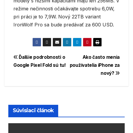
modely s nižšími kapacitami majú len 256MB. V
režime nečinnosti očakávajte spotrebu 6,0W,
pri práci je to 7,9W. Nový 22TB variant
IronWolf Pro sa bude predávať za 600 USD.
Navigácia
Ďalšie podrobnosti o
Ako často menia
Google Pixel Fold sú tu!
používatelia iPhone za
v
nový?
článku
Súvisiaci článok