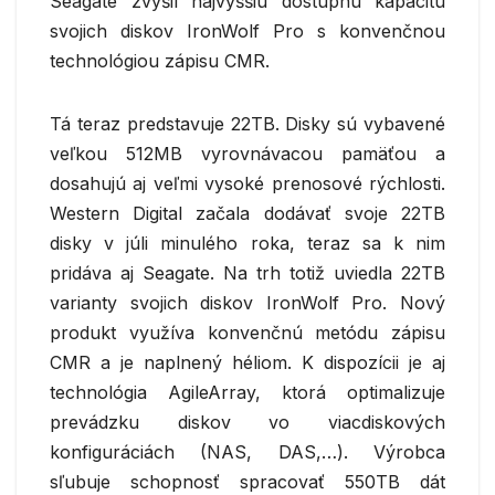
Seagate zvýšil najvyššiu dostupnú kapacitu
svojich diskov IronWolf Pro s konvenčnou
technológiou zápisu CMR.
Tá teraz predstavuje 22TB. Disky sú vybavené
veľkou 512MB vyrovnávacou pamäťou a
dosahujú aj veľmi vysoké prenosové rýchlosti.
Western Digital začala dodávať svoje 22TB
disky v júli minulého roka, teraz sa k nim
pridáva aj Seagate. Na trh totiž uviedla 22TB
varianty svojich diskov IronWolf Pro. Nový
produkt využíva konvenčnú metódu zápisu
CMR a je naplnený héliom. K dispozícii je aj
technológia AgileArray, ktorá optimalizuje
prevádzku diskov vo viacdiskových
konfiguráciách (NAS, DAS,…). Výrobca
sľubuje schopnosť spracovať 550TB dát