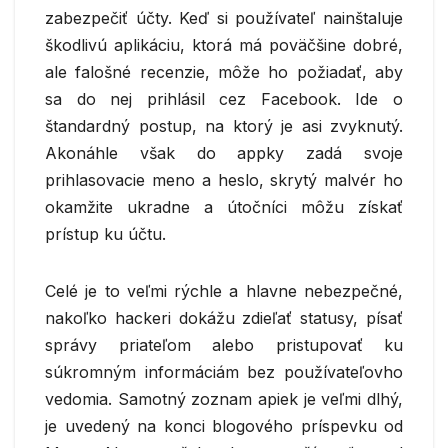
zabezpečiť účty. Keď si používateľ nainštaluje
škodlivú aplikáciu, ktorá má poväčšine dobré,
ale falošné recenzie, môže ho požiadať, aby
sa do nej prihlásil cez Facebook. Ide o
štandardný postup, na ktorý je asi zvyknutý.
Akonáhle však do appky zadá svoje
prihlasovacie meno a heslo, skrytý malvér ho
okamžite ukradne a útočníci môžu získať
prístup ku účtu.
Celé je to veľmi rýchle a hlavne nebezpečné,
nakoľko hackeri dokážu zdieľať statusy, písať
správy priateľom alebo pristupovať ku
súkromným informáciám bez používateľovho
vedomia. Samotný zoznam apiek je veľmi dlhý,
je uvedený na konci blogového príspevku od