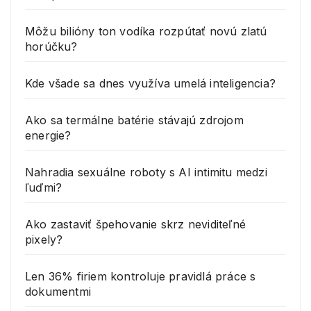
Môžu bilióny ton vodíka rozpútať novú zlatú
horúčku?
Kde všade sa dnes využíva umelá inteligencia?
Ako sa termálne batérie stávajú zdrojom
energie?
Nahradia sexuálne roboty s AI intimitu medzi
ľuďmi?
Ako zastaviť špehovanie skrz neviditeľné
pixely?
Len 36% firiem kontroluje pravidlá práce s
dokumentmi