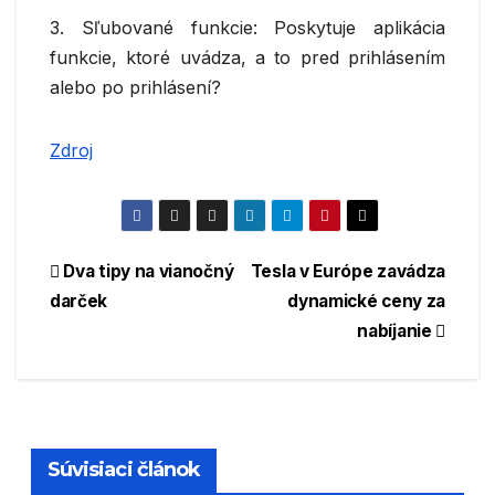
3. Sľubované funkcie: Poskytuje aplikácia
funkcie, ktoré uvádza, a to pred prihlásením
alebo po prihlásení?
Zdroj
Navigácia
Dva tipy na vianočný
Tesla v Európe zavádza
darček
dynamické ceny za
v
nabíjanie
článku
Súvisiaci článok