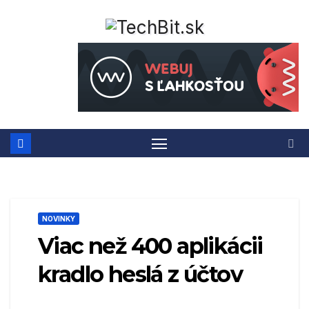
Prejsť
na
obsah
NOVINKY
Viac než 400 aplikácii
kradlo heslá z účtov