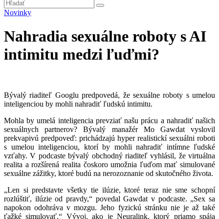
Novinky
Nahradia sexuálne roboty s AI
intimitu medzi ľuďmi?
Bývalý riaditeľ Googlu predpovedá, že sexuálne roboty s umelou
inteligenciou by mohli nahradiť ľudskú intimitu.
Mohla by umelá inteligencia prevziať našu prácu a nahradiť našich
sexuálnych partnerov? Bývalý manažér Mo Gawdat vyslovil
prekvapivú predpoveď: prichádzajú hyper realistickí sexuálni roboti
s umelou inteligenciou, ktorí by mohli nahradiť intímne ľudské
vzťahy. V podcaste bývalý obchodný riaditeľ vyhlásil, že virtuálna
realita a rozšírená realita čoskoro umožnia ľuďom mať simulované
sexuálne zážitky, ktoré budú na nerozoznanie od skutočného života.
„Len si predstavte všetky tie ilúzie, ktoré teraz nie sme schopní
rozlúštiť, ilúzie od pravdy,“ povedal Gawdat v podcaste. „Sex sa
napokon odohráva v mozgu. Jeho fyzickú stránku nie je až také
ťažké simulovať.“ Vývoj, ako je Neuralink, ktorý priamo spája