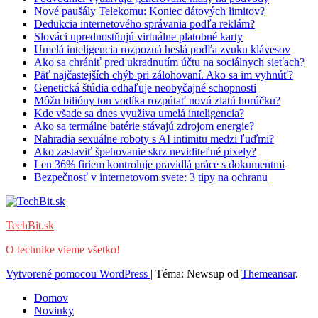
Nové paušály Telekomu: Koniec dátových limitov?
Dedukcia internetového správania podľa reklám?
Slováci uprednostňujú virtuálne platobné karty
Umelá inteligencia rozpozná heslá podľa zvuku klávesov
Ako sa chrániť pred ukradnutím účtu na sociálnych sieťach?
Päť najčastejších chýb pri zálohovaní. Ako sa im vyhnúť?
Genetická štúdia odhaľuje neobyčajné schopnosti
Môžu bilióny ton vodíka rozpútať novú zlatú horúčku?
Kde všade sa dnes využíva umelá inteligencia?
Ako sa termálne batérie stávajú zdrojom energie?
Nahradia sexuálne roboty s AI intimitu medzi ľuďmi?
Ako zastaviť špehovanie skrz neviditeľné pixely?
Len 36% firiem kontroluje pravidlá práce s dokumentmi
Bezpečnosť v internetovom svete: 3 tipy na ochranu
TechBit.sk
O technike vieme všetko!
Vytvorené pomocou WordPress
|
Téma: Newsup od
Themeansar
.
Domov
Novinky