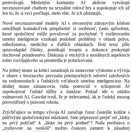
pretrvávajú. Medzitým komunity AI aktívne vytvárajú
necenzurované chatboty na sexuálne rolové hry a uspokojuje ich už
len to, že si veci prečítajú, nieto ešte, že ich ohmatajú.
Nové necenzurované modely AI s otvoreným zdrojovým kódom
umožňujú komukoľvek prispôsobiť si osobnosť, často spôsobmi,
ktoré spoločnosť môže považovať za pochybné. S rozširovaním
umelej inteligencie vznikajú podobné problémy v oblasti práva,
náboženstva, medicíny a ďalších oblastiach. Boti teraz píšu
spravodajské články, ponúkajú terapiu a dokonca poskytujú
duchovné poradenstvo. Diskusia o etických a morálnych aspektoch
tohto rozvíjajúceho sa prostredia je polarizovaná.
Na jednej strane sa kritici zasadzujú za zastavenie výskumu a vývoja
v obave z hroziaceho prevzatia priemyselných odvetví založených
na vedomostiach a ľudských vzťahoch umelou inteligenciou. Na
druhej strane zástancovia vidia potenciál v schopnosti AI
uspokojovať ľudské túžby a fantázie. Pokiaľ ide o otázku
vnímavosti AI, Gawdat tvrdí, že je irelevantná, ak je ľudský mozog
presvedčený o pravosti robota.
Zrýchľujúce sa tempo vývoja AI zaručuje čoraz častejšie kolízie s
pálčivými spoločenskými otázkami. Sme pripravení prejsť od „lásky
na prvý pohľad“ k „láske na prvý podnet“? Naša predstava o
„rozhovore na vankúš“ možno čoskoro zamieri k zásadnej