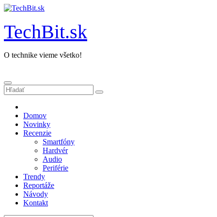
Prejsť
na
obsah
TechBit.sk
O technike vieme všetko!
Domov
Novinky
Recenzie
Smartfóny
Hardvér
Audio
Periférie
Trendy
Reportáže
Návody
Kontakt