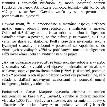
techniku s nervovým systémom, by mohol odstrániť potrebu
ľudských partnerov. Ak môžete pomocou techniky cítiť to, čo cíti
váš partner, uvažoval Gawdat, „načo by ste v prvom rade
potrebovali inú bytosť?“
Gawdat tvrdil, že aj emocionálne a mentálne aspekty vzťahov
možno umelo obnoviť prostredníctvom signalizácie v mozgu.
Odmietol tiež debaty o tom, či sú roboti s umelou inteligenciou
skutočne cítiaci, a povedal, že táto otázka je irelevantná, ak ľudia
veria, že ilúzie sú skutočné. Podľa Gawdata myšlienka sexu s
fyzickými sexuálnymi robotmi v porovnaní so zapojením sa do
virtuálnych sexuálnych zážitkov poháňaných umelou inteligenciou
slúži rovnakému účelu a v budúcnosti bude prijatá.
„Ak vás dokážeme presvedčiť, že tento sexuálny robot je živý alebo
že sexuálny zážitok v náhlavnej súprave pre virtuálnu realitu alebo v
náhlavnej súprave pre rozšírenú realitu je živý, je skutočný, potom je
to tak,“ povedal. Nech sú jeho názory akokoľvek provokatívne, sú v
súlade s ďalšími nedávnymi udalosťami na pomedzí umelej
inteligencie, intimity a obchodu.
Podnikateľka Caryn Marjorie vytvorila chatbota s umelou
inteligenciou na báze GPT, CarynAI, ktorého si doteraz zaplatilo
viac ako 1,000 ľudí. Správy sú šifrované, aby sa zmiernili obavy o
súkromie, ale etické obavy z manipulácie zraniteľných osôb