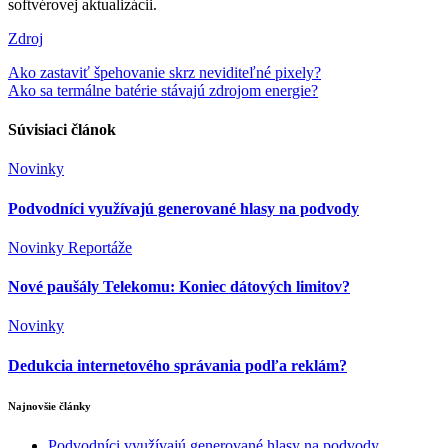
softvérovej aktualizácii.
Zdroj
Navigácia
Ako zastaviť špehovanie skrz neviditeľné pixely?
Ako sa termálne batérie stávajú zdrojom energie?
v
článku
Súvisiaci článok
Novinky
Podvodníci využívajú generované hlasy na podvody
Novinky
Reportáže
Nové paušály Telekomu: Koniec dátových limitov?
Novinky
Dedukcia internetového správania podľa reklám?
Najnovšie články
Podvodníci využívajú generované hlasy na podvody