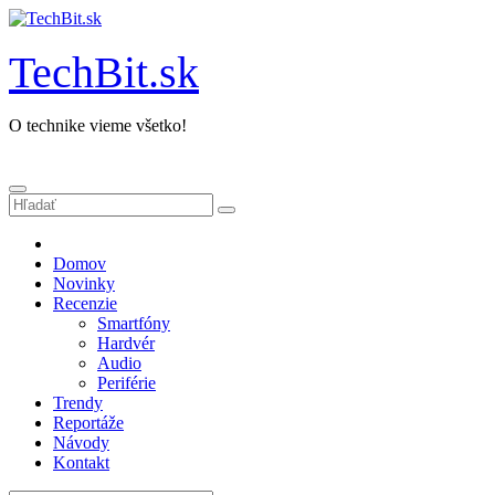
Prejsť
na
obsah
TechBit.sk
O technike vieme všetko!
Domov
Novinky
Recenzie
Smartfóny
Hardvér
Audio
Periférie
Trendy
Reportáže
Návody
Kontakt