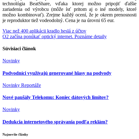
technológia BeatShare, vďaka ktorej možno pripojiť ďalšie
zariadenia od výrobcu (môže ísť pritom aj o iné modely, ktoré
možno kombinovať). Zrejme každý ocení, že je okrem prenosnosti
je reproduktor tiež vodeodolný. Cena je na úrovni 65 eur.
Navigácia
Viac než 400 aplikácii kradlo heslá z účtov
O2 začína ponúkať optický internet. Poznáme detaily
v
článku
Súvisiaci článok
Novinky
Podvodníci využívajú generované hlasy na podvody
Novinky
Reportáže
Nové paušály Telekomu: Koniec dátových limitov?
Novinky
Dedukcia internetového správania podľa reklám?
Najnovšie články