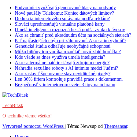
Podvodníci využívajú generované hlasy na podvody
Nové paušály Telekomu: Koniec dátových limitov?
Dedukcia internetového správania podľa reklám?
Slováci uprednostňujú virtuálne platobné karty
Umelá inteligencia rozpozná heslá podľa zvuku klávesov
Ako sa chrániť pred ukradnutím účtu na sociálnych sieťach?
Päť najčastejších chýb pri zálohovaní. Ako sa im vyhnúť?
Genetická štúdia odhaľuje neobyčajné schopnosti
Môžu bilióny ton vodíka rozpútať novú zlatú horúčku?
Kde všade sa dnes využíva umelá inteligencia?
Ako sa termálne batérie stávajú zdrojom energie?
Nahradia sexuálne roboty s AI intimitu medzi ľuďmi?
Ako zastaviť špehovanie skrz neviditeľné pixely?
Len 36% firiem kontroluje pravidlá práce s dokumentmi
Bezpečnosť v internetovom svete: 3 tipy na ochranu
TechBit.sk
O technike vieme všetko!
Vytvorené pomocou WordPress
|
Téma: Newsup od
Themeansar
.
Domov