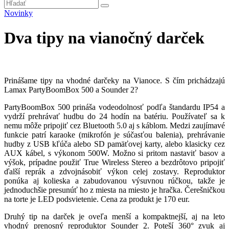
Novinky
Dva tipy na vianočný darček
Prinášame tipy na vhodné darčeky na Vianoce. S čím prichádzajú
Lamax PartyBoomBox 500 a Sounder 2?
PartyBoomBox 500 prináša vodeodolnosť podľa štandardu IP54 a
vydrží prehrávať hudbu do 24 hodín na batériu. Používateľ sa k
nemu môže pripojiť cez Bluetooth 5.0 aj s káblom. Medzi zaujímavé
funkcie patrí karaoke (mikrofón je súčasťou balenia), prehrávanie
hudby z USB kľúča alebo SD pamäťovej karty, alebo klasicky cez
AUX kábel, s výkonom 500W. Možno si pritom nastaviť basov a
výšok, prípadne použiť True Wireless Stereo a bezdrôtovo pripojiť
ďalší reprák a zdvojnásobiť výkon celej zostavy. Reproduktor
ponúka aj kolieska a zabudovanou výsuvnou rúčkou, takže je
jednoduchšie presunúť ho z miesta na miesto je hračka. Čerešničkou
na torte je LED podsvietenie. Cena za produkt je 170 eur.
Druhý tip na darček je oveľa menší a kompaktnejší, aj na leto
vhodný prenosný reproduktor Sounder 2. Poteší 360° zvuk aj