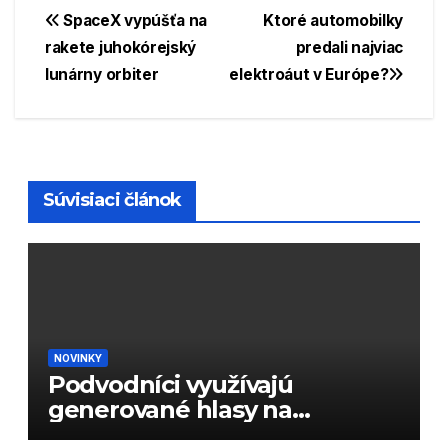
Navigácia
SpaceX vypúšťa na
Ktoré automobilky
rakete juhokórejský
predali najviac
v
lunárny orbiter
elektroáut v Európe?
článku
Súvisiaci článok
NOVINKY
Podvodníci využívajú
generované hlasy na
podvody