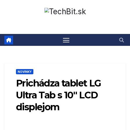
Prejsť
na
obsah
NOVINKY
Prichádza tablet LG
Ultra Tab s 10″ LCD
displejom