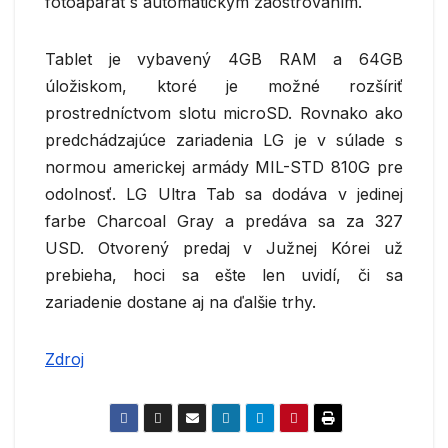
fotoaparát s automatickým zaostrovaním.
Tablet je vybavený 4GB RAM a 64GB
úložiskom, ktoré je možné rozšíriť
prostredníctvom slotu microSD. Rovnako ako
predchádzajúce zariadenia LG je v súlade s
normou americkej armády MIL-STD 810G pre
odolnosť. LG Ultra Tab sa dodáva v jedinej
farbe Charcoal Gray a predáva sa za 327
USD. Otvorený predaj v Južnej Kórei už
prebieha, hoci sa ešte len uvidí, či sa
zariadenie dostane aj na ďalšie trhy.
Zdroj