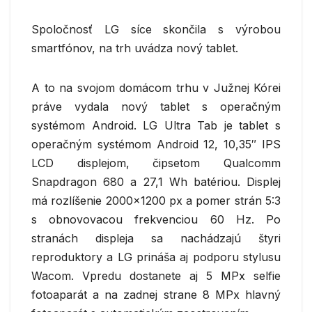
Spoločnosť LG síce skončila s výrobou
smartfónov, na trh uvádza nový tablet.
A to na svojom domácom trhu v Južnej Kórei
práve vydala nový tablet s operačným
systémom Android. LG Ultra Tab je tablet s
operačným systémom Android 12, 10,35″ IPS
LCD displejom, čipsetom Qualcomm
Snapdragon 680 a 27,1 Wh batériou. Displej
má rozlíšenie 2000×1200 px a pomer strán 5:3
s obnovovacou frekvenciou 60 Hz. Po
stranách displeja sa nachádzajú štyri
reproduktory a LG prináša aj podporu stylusu
Wacom. Vpredu dostanete aj 5 MPx selfie
fotoaparát a na zadnej strane 8 MPx hlavný