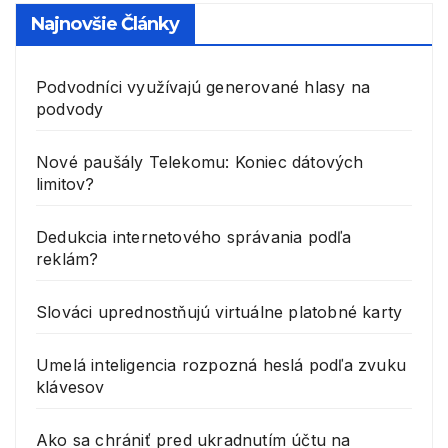
Najnovšie Články
Podvodníci využívajú generované hlasy na
podvody
Nové paušály Telekomu: Koniec dátových
limitov?
Dedukcia internetového správania podľa
reklám?
Slováci uprednostňujú virtuálne platobné karty
Umelá inteligencia rozpozná heslá podľa zvuku
klávesov
Ako sa chrániť pred ukradnutím účtu na