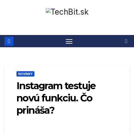
Prejsť
na
obsah
NOVINKY
Instagram testuje
novú funkciu. Čo
prináša?