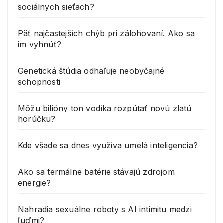
sociálnych sieťach?
Päť najčastejších chýb pri zálohovaní. Ako sa
im vyhnúť?
Genetická štúdia odhaľuje neobyčajné
schopnosti
Môžu bilióny ton vodíka rozpútať novú zlatú
horúčku?
Kde všade sa dnes využíva umelá inteligencia?
Ako sa termálne batérie stávajú zdrojom
energie?
Nahradia sexuálne roboty s AI intimitu medzi
ľuďmi?