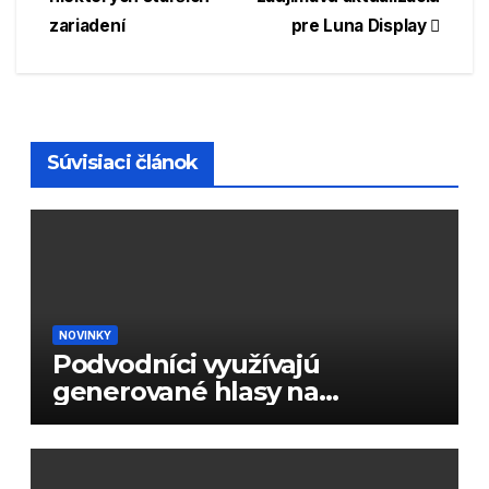
v
zariadení
pre Luna Display
článku
Súvisiaci článok
NOVINKY
Podvodníci využívajú
generované hlasy na
podvody