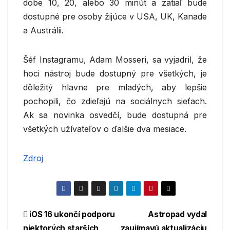
dobe 10, 20, alebo 30 minút a zatiaľ bude
dostupné pre osoby žijúce v USA, UK, Kanade
a Austrálii.
Šéf Instagramu, Adam Mosseri, sa vyjadril, že
hoci nástroj bude dostupný pre všetkých, je
dôležitý hlavne pre mladých, aby lepšie
pochopili, čo zdieľajú na sociálnych sieťach.
Ak sa novinka osvedčí, bude dostupná pre
všetkých užívateľov o ďalšie dva mesiace.
Zdroj
Navigácia
iOS 16 ukončí podporu
Astropad vydal
niektorých starších
zaujímavú aktualizáciu