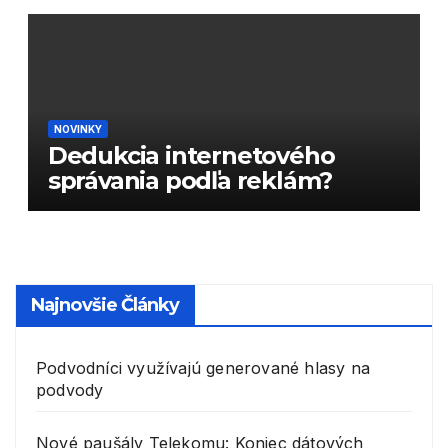
NOVINKY
Dedukcia internetového
správania podľa reklám?
Najnovšie Články
Podvodníci využívajú generované hlasy na
podvody
Nové paušály Telekomu: Koniec dátových