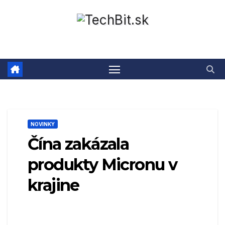
Prejsť
na
obsah
NOVINKY
Čína zakázala
produkty Micronu v
krajine