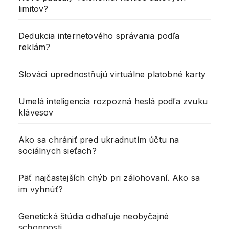
limitov?
Dedukcia internetového správania podľa
reklám?
Slováci uprednostňujú virtuálne platobné karty
Umelá inteligencia rozpozná heslá podľa zvuku
klávesov
Ako sa chrániť pred ukradnutím účtu na
sociálnych sieťach?
Päť najčastejších chýb pri zálohovaní. Ako sa
im vyhnúť?
Genetická štúdia odhaľuje neobyčajné
schopnosti