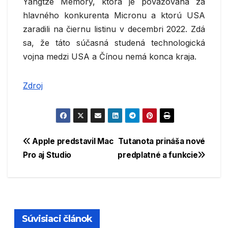
Yangtze Memory, ktorá je považovaná za
hlavného konkurenta Micronu a ktorú USA
zaradili na čiernu listinu v decembri 2022. Zdá
sa, že táto súčasná studená technologická
vojna medzi USA a Čínou nemá konca kraja.
Zdroj
Navigácia
Apple predstavil Mac
Tutanota prináša nové
Pro aj Studio
predplatné a funkcie
v
článku
Súvisiaci článok