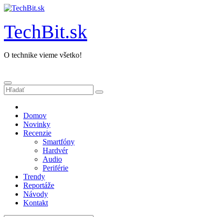
Prejsť
na
obsah
TechBit.sk
O technike vieme všetko!
Domov
Novinky
Recenzie
Smartfóny
Hardvér
Audio
Periférie
Trendy
Reportáže
Návody
Kontakt