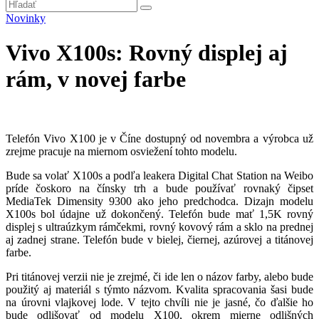
Novinky
Vivo X100s: Rovný displej aj
rám, v novej farbe
Telefón Vivo X100 je v Číne dostupný od novembra a výrobca už
zrejme pracuje na miernom osviežení tohto modelu.
Bude sa volať X100s a podľa leakera Digital Chat Station na Weibo
príde čoskoro na čínsky trh a bude používať rovnaký čipset
MediaTek Dimensity 9300 ako jeho predchodca. Dizajn modelu
X100s bol údajne už dokončený. Telefón bude mať 1,5K rovný
displej s ultraúzkym rámčekmi, rovný kovový rám a sklo na prednej
aj zadnej strane. Telefón bude v bielej, čiernej, azúrovej a titánovej
farbe.
Pri titánovej verzii nie je zrejmé, či ide len o názov farby, alebo bude
použitý aj materiál s týmto názvom. Kvalita spracovania šasi bude
na úrovni vlajkovej lode. V tejto chvíli nie je jasné, čo ďalšie ho
bude odlišovať od modelu X100, okrem mierne odlišných