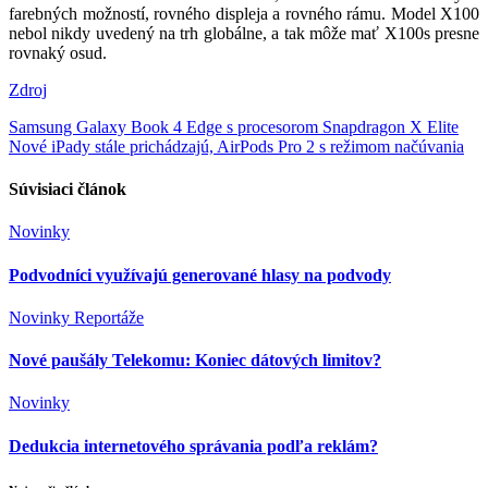
farebných možností, rovného displeja a rovného rámu. Model X100
nebol nikdy uvedený na trh globálne, a tak môže mať X100s presne
rovnaký osud.
Zdroj
Navigácia
Samsung Galaxy Book 4 Edge s procesorom Snapdragon X Elite
Nové iPady stále prichádzajú, AirPods Pro 2 s režimom načúvania
v
článku
Súvisiaci článok
Novinky
Podvodníci využívajú generované hlasy na podvody
Novinky
Reportáže
Nové paušály Telekomu: Koniec dátových limitov?
Novinky
Dedukcia internetového správania podľa reklám?