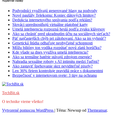
Najnovšie články
Podvodníci využívajú generované hlasy na podvody
Nové paušály Telekomu: Koniec dátových limitov?
Dedukcia internetového správania podľa reklám?
Slováci uprednostňujú virtuálne platobné karty
Umelá inteligencia rozpozná heslá podľa zvuku klávesov
Ako sa chrániť pred ukradnutím účtu na sociálnych sieťach?
Päť najčastejších chýb pri zálohovaní. Ako sa im vyhnúť?
Genetická štúdia odhaľuje neobyčajné schopnosti
Môžu bilióny ton vodíka rozpútať novú zlatú horúčku?
Kde všade sa dnes využíva umelá inteligencia?
Ako sa termálne batérie stávajú zdrojom energie?
Nahradia sexuálne roboty s AI intimitu medzi ľuďmi?
Ako zastaviť špehovanie skrz neviditeľné pixely?
Len 36% firiem kontroluje pravidlá práce s dokumentmi
Bezpečnosť v internetovom svete: 3 tipy na ochranu
TechBit.sk
O technike vieme všetko!
Vytvorené pomocou WordPress
|
Téma: Newsup od
Themeansar
.