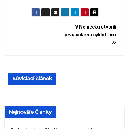
Navigácia
V Nemecku otvorili
prvú solárnu cyklotrasu
v
článku
Súvisiaci článok
Najnovšie Články