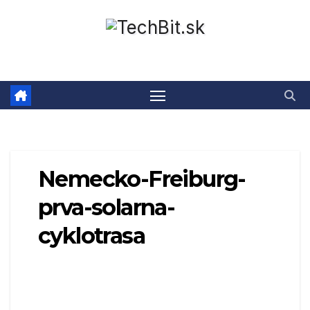
Prejsť
na
obsah
Nemecko-Freiburg-
prva-solarna-
cyklotrasa