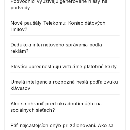
Podvodníci využívajú generované hlasy na
podvody
Nové paušály Telekomu: Koniec dátových
limitov?
Dedukcia internetového správania podľa
reklám?
Slováci uprednostňujú virtuálne platobné karty
Umelá inteligencia rozpozná heslá podľa zvuku
klávesov
Ako sa chrániť pred ukradnutím účtu na
sociálnych sieťach?
Päť najčastejších chýb pri zálohovaní. Ako sa