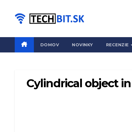
Prejsť
na
obsah
DOMOV
NOVINKY
RECENZIE
Cylindrical object i