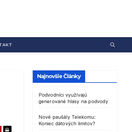
TAKT
Najnovšie Články
Podvodníci využívajú
generované hlasy na podvody
Nové paušály Telekomu:
Koniec dátových limitov?