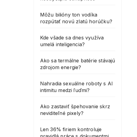
Môžu bilióny ton vodíka
rozpútať novú zlatú horúčku?
Kde všade sa dnes využíva
umelá inteligencia?
Ako sa termálne batérie stávajú
zdrojom energie?
Nahradia sexuálne roboty s AI
intimitu medzi ľuďmi?
Ako zastaviť špehovanie skrz
neviditeľné pixely?
Len 36% firiem kontroluje
pravidlá práce s dokumentmi