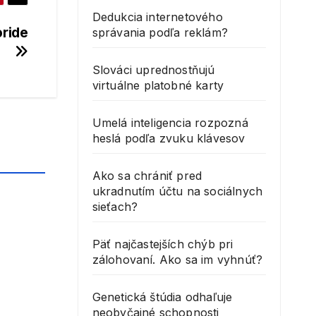
Dedukcia internetového
oride
správania podľa reklám?
Slováci uprednostňujú
virtuálne platobné karty
Umelá inteligencia rozpozná
heslá podľa zvuku klávesov
Ako sa chrániť pred
ukradnutím účtu na sociálnych
sieťach?
Päť najčastejších chýb pri
zálohovaní. Ako sa im vyhnúť?
Genetická štúdia odhaľuje
neobyčajné schopnosti