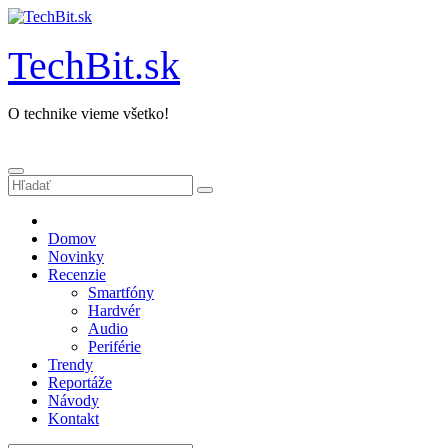
Prejsť
na
obsah
TechBit.sk
O technike vieme všetko!
Domov
Novinky
Recenzie
Smartfóny
Hardvér
Audio
Periférie
Trendy
Reportáže
Návody
Kontakt