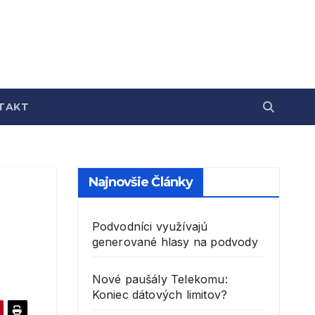
TAKT
Najnovšie Články
Podvodníci využívajú
generované hlasy na podvody
Nové paušály Telekomu:
Koniec dátových limitov?