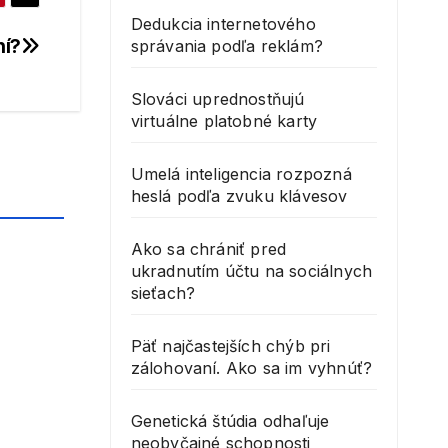
Dedukcia internetového
ní?
správania podľa reklám?
Slováci uprednostňujú
virtuálne platobné karty
Umelá inteligencia rozpozná
heslá podľa zvuku klávesov
Ako sa chrániť pred
ukradnutím účtu na sociálnych
sieťach?
Päť najčastejších chýb pri
zálohovaní. Ako sa im vyhnúť?
Genetická štúdia odhaľuje
neobyčajné schopnosti