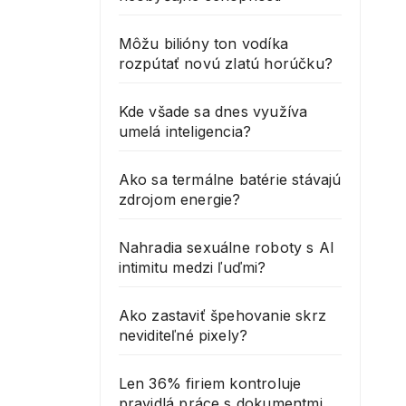
Môžu bilióny ton vodíka
rozpútať novú zlatú horúčku?
Kde všade sa dnes využíva
umelá inteligencia?
Ako sa termálne batérie stávajú
zdrojom energie?
Nahradia sexuálne roboty s AI
intimitu medzi ľuďmi?
Ako zastaviť špehovanie skrz
neviditeľné pixely?
Len 36% firiem kontroluje
pravidlá práce s dokumentmi