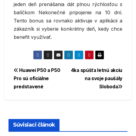
jeden deň prenášania dát plnou rýchlosťou s
balíčkom Nekonečné pripojenie na 10 dní.
Tento bonus sa rovnako aktivuje v aplikácii a
zákazník si vyberie konkrétny deň, kedy chce
benefit využívať.
Navigácia
Huawei P50 a P50
4ka spúšťa letnú akciu
Pro sú oficiálne
na svoje paušály
v
predstavené
Sloboda
článku
Súvisiaci článok