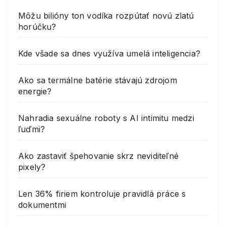
Môžu bilióny ton vodíka rozpútať novú zlatú
horúčku?
Kde všade sa dnes využíva umelá inteligencia?
Ako sa termálne batérie stávajú zdrojom
energie?
Nahradia sexuálne roboty s AI intimitu medzi
ľuďmi?
Ako zastaviť špehovanie skrz neviditeľné
pixely?
Len 36% firiem kontroluje pravidlá práce s
dokumentmi