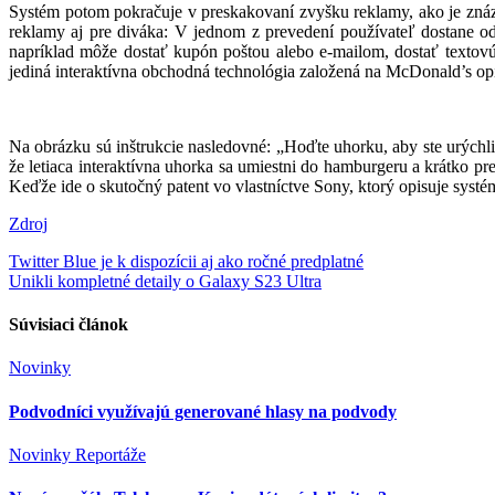
Systém potom pokračuje v preskakovaní zvyšku reklamy, ako je znázor
reklamy aj pre diváka: V jednom z prevedení používateľ dostane
napríklad môže dostať kupón poštou alebo e-mailom, dostať textovú
jediná interaktívna obchodná technológia založená na McDonald’s op
Na obrázku sú inštrukcie nasledovné: „Hoďte uhorku, aby ste urýchli
že letiaca interaktívna uhorka sa umiestni do hamburgeru a krátko p
Keďže ide o skutočný patent vo vlastníctve Sony, ktorý opisuje systé
Zdroj
Navigácia
Twitter Blue je k dispozícii aj ako ročné predplatné
Unikli kompletné detaily o Galaxy S23 Ultra
v
článku
Súvisiaci článok
Novinky
Podvodníci využívajú generované hlasy na podvody
Novinky
Reportáže