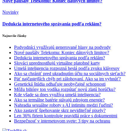
Nové paušály Telekomu: Koniec dátových limitov?
Novinky
Dedukcia internetového správania podľa reklám?
Najnovšie články
Podvodníci využívajú generované hlasy na podvody
Nové paušály Telekomu: Koniec dátových limitov?
Dedukcia internetového správania podľa reklám?
Slováci uprednostňujú virtuálne platobné karty
Umelá inteligencia rozpozná heslá podľa zvuku klávesov
Ako sa chrániť pred ukradnutím účtu na sociálnych sieťach?
Päť najčastejších chýb pri zálohovaní. Ako sa im vyhnúť?
Genetická štúdia odhaľuje neobyčajné schopnosti
Môžu bilióny ton vodíka rozpútať novú zlatú horúčku?
Kde všade sa dnes využíva umelá inteligencia?
Ako sa termálne batérie stávajú zdrojom energie?
Nahradia sexuálne roboty s AI intimitu medzi ľuďmi?
Ako zastaviť špehovanie skrz neviditeľné pixely?
Len 36% firiem kontroluje pravidlá práce s dokumentmi
Bezpečnosť v internetovom svete: 3 tipy na ochranu