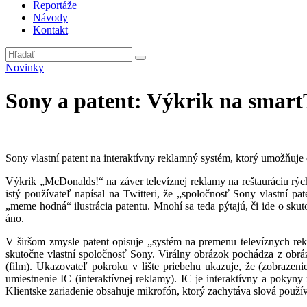
Reportáže
Návody
Kontakt
Novinky
Sony a patent: Výkrik na smart
Sony vlastní patent na interaktívny reklamný systém, ktorý umožňuj
Výkrik „McDonalds!“ na záver televíznej reklamy na reštauráciu rýc
istý používateľ napísal na Twitteri, že „spoločnosť Sony vlastní p
„meme hodná“ ilustrácia patentu. Mnohí sa teda pýtajú, či ide o sku
áno.
V širšom zmysle patent opisuje „systém na premenu televíznych rek
skutočne vlastní spoločnosť Sony. Virálny obrázok pochádza z obr
(film). Ukazovateľ pokroku v lište priebehu ukazuje, že (zobrazeni
umiestnenie IC (interaktívnej reklamy). IC je interaktívny a poky
Klientske zariadenie obsahuje mikrofón, ktorý zachytáva slová použív