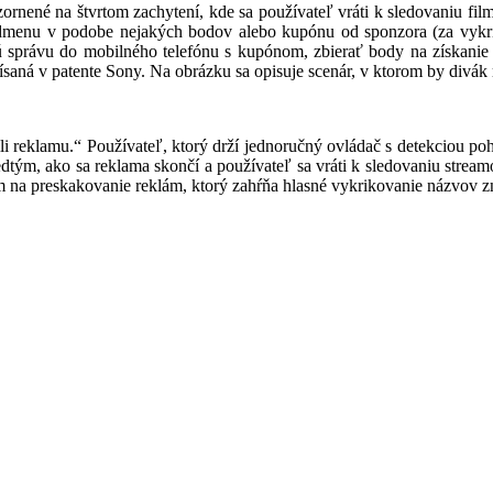
nené na štvrtom zachytení, kde sa používateľ vráti k sledovaniu film
 odmenu v podobe nejakých bodov alebo kupónu od sponzora (za vykr
 správu do mobilného telefónu s kupónom, zbierať body na získanie (c
ísaná v patente Sony. Na obrázku sa opisuje scenár, v ktorom by div
li reklamu.“ Používateľ, ktorý drží jednoručný ovládač s detekciou p
redtým, ako sa reklama skončí a používateľ sa vráti k sledovaniu strea
m na preskakovanie reklám, ktorý zahŕňa hlasné vykrikovanie názvov zn