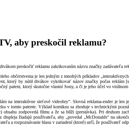
TV, aby preskočil reklamu?
e divákom preskočiť reklamu zakrikovaním názvu značky zadávateľa rekl
hleho občerstvenia je len jedným z mnohých príkladov „interaktívnych
atent, ktorý by nútil divákov vykrikovať názov značky počas reklám [s
točný patent, ktorý skutočne vlastní Sony, a či je jeho účel vo viráln
lám na interaktívne sieťové videohry“. Slovná reklama-ender je len 
ázku v tomto patente. Výklad komiksu sa zhoduje s technickými pozn
e) obsahu zodpovedá filmu a že sa blíži (prestávka). Pri druhom zac
ny z displeja žiadajú používateľa, aby „povedal „McDonalds“ na ukon
ateľa a rozpoznávanie hlasu v zariadení (ktoré) určí, že používateľ od