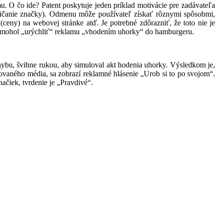
u. O čo ide? Patent poskytuje jeden príklad motivácie pre zadávateľa
ičanie značky). Odmenu môže používateľ získať rôznymi spôsobmi,
eny) na webovej stránke atď. Je potrebné zdôrazniť, že toto nie je
ák mohol „urýchliť“ reklamu „vhodením uhorky“ do hamburgeru.
ohybu, švihne rukou, aby simuloval akt hodenia uhorky. Výsledkom je,
movaného média, sa zobrazí reklamné hlásenie „Urob si to po svojom“.
ačiek, tvrdenie je „Pravdivé“.