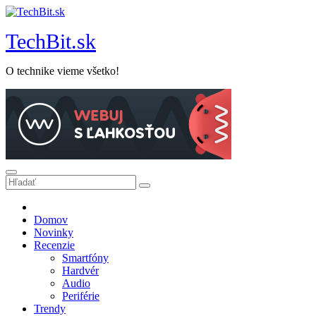
Prejsť
na
TechBit.sk
obsah
O technike vieme všetko!
Domov
Novinky
Recenzie
Smartfóny
Hardvér
Audio
Periférie
Trendy