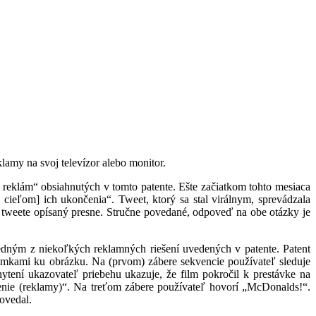
amy na svoj televízor alebo monitor.
 reklám“ obsiahnutých v tomto patente. Ešte začiatkom tohto mesiaca
 cieľom] ich ukončenia“. Tweet, ktorý sa stal virálnym, sprevádzala
om tweete opísaný presne. Stručne povedané, odpoveď na obe otázky je
jedným z niekoľkých reklamných riešení uvedených v patente. Patent
ámkami ku obrázku. Na (prvom) zábere sekvencie používateľ sleduje
hytení ukazovateľ priebehu ukazuje, že film pokročil k prestávke na
čenie (reklamy)“. Na treťom zábere používateľ hovorí „McDonalds!“.
povedal.