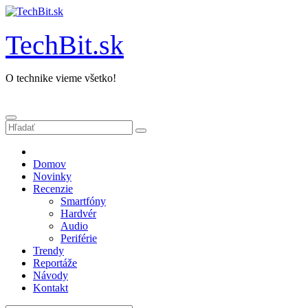
Prejsť
na
obsah
TechBit.sk
O technike vieme všetko!
Domov
Novinky
Recenzie
Smartfóny
Hardvér
Audio
Periférie
Trendy
Reportáže
Návody
Kontakt