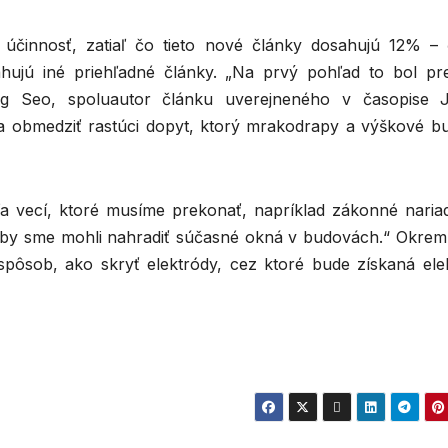
 účinnosť, zatiaľ čo tieto nové články dosahujú 12% – 
hujú iné priehľadné články. „Na prvý pohľad to bol pr
g Seo, spoluautor článku uverejneného v časopise J
 a obmedziť rastúci dopyt, ktorý mrakodrapy a výškové b
a vecí, ktoré musíme prekonať, napríklad zákonné nariad
aby sme mohli nahradiť súčasné okná v budovách.“ Okrem
pôsob, ako skryť elektródy, cez ktoré bude získaná elek