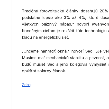
Tradičné fotovoltaické články dosahujú 20%
podstatne lepšie ako 3% až 4%, ktoré dosa
všetkých bláznivý nápad,“ hovorí Kwanyon
Konečným cieľom je rozšíriť túto technológiu
kladú na energetickú sieť.
„Chceme nahradiť okná,“ hovorí Seo. „Je veľ
Musíme mať mechanickú stabilitu a pevnosť, 
budú musieť Seo a jeho kolegovia vymyslieť s
opúšťať solárny článok.
Zdroj