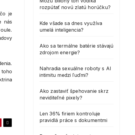
Môžu bilióny ton vodíka
rozpútať novú zlatú horúčku?
čo je
e nás
Kde všade sa dnes využíva
umelá inteligencia?
oule.
udovy
Ako sa termálne batérie stávajú
zdrojom energie?
enia.
Nahradia sexuálne roboty s AI
 toho
intimitu medzi ľuďmi?
trina
Ako zastaviť špehovanie skrz
neviditeľné pixely?
Len 36% firiem kontroluje
pravidlá práce s dokumentmi