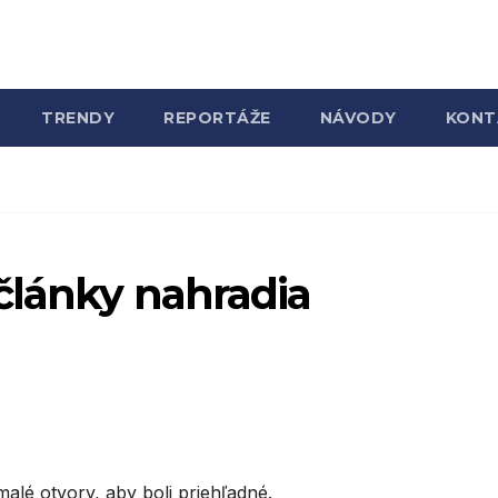
TRENDY
REPORTÁŽE
NÁVODY
KONT
články nahradia
alé otvory, aby boli priehľadné.