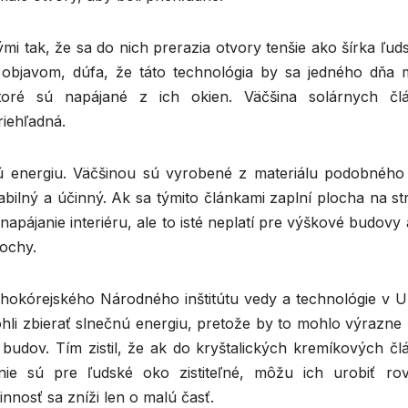
i tak, že sa do nich prerazia otvory tenšie ako šírka ľud
 objavom, dúfa, že táto technológia by sa jedného dňa 
toré sú napájané z ich okien. Väčšina solárnych čl
iehľadná.
ú energiu. Väčšinou sú vyrobené z materiálu podobného 
tabilný a účinný. Ak sa týmito článkami zaplní plocha na s
pájanie interiéru, ale to isté neplatí pre výškové budovy
lochy.
juhokórejského Národného inštitútu vedy a technológie v U
hli zbierať slnečnú energiu, pretože by to mohlo výrazne 
budov. Tím zistil, že ak do kryštalických kremíkových čl
ie sú pre ľudské oko zistiteľné, môžu ich urobiť ro
nnosť sa zníži len o malú časť.