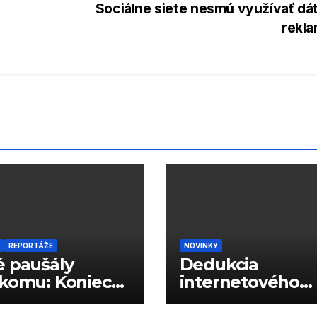
Sociálne siete nesmú využívať dá
rekl
REPORTÁŽE
NOVINKY
 paušály
Dedukcia
komu: Koniec
internetového
vých limitov?
správania podľa