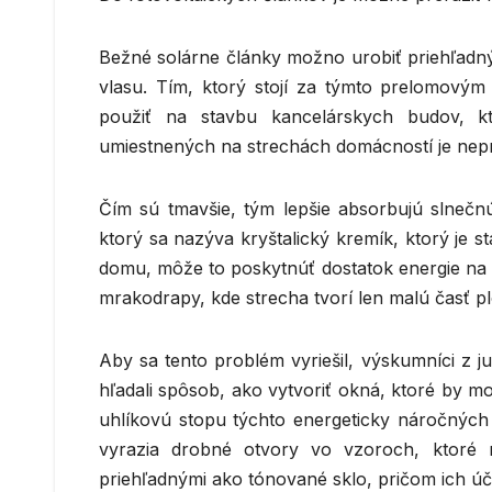
Bežné solárne články možno urobiť priehľadným
vlasu. Tím, ktorý stojí za týmto prelomovým
použiť na stavbu kancelárskych budov, k
umiestnených na strechách domácností je nepr
Čím sú tmavšie, tým lepšie absorbujú slnečn
ktorý sa nazýva kryštalický kremík, ktorý je s
domu, môže to poskytnúť dostatok energie na na
mrakodrapy, kde strecha tvorí len malú časť p
Aby sa tento problém vyriešil, výskumníci z 
hľadali spôsob, ako vytvoriť okná, ktoré by mo
uhlíkovú stopu týchto energeticky náročných 
vyrazia drobné otvory vo vzoroch, ktoré n
priehľadnými ako tónované sklo, pričom ich úči