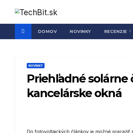
Prejsť
na
obsah
DOMOV
NOVINKY
RECENZIE
NOVINKY
Priehľadné solárne 
kancelárske okná
Do fotovoltaických článkov je možné preraziť m