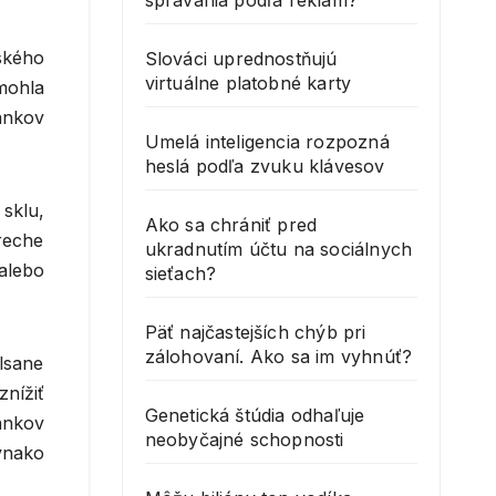
správania podľa reklám?
ského
Slováci uprednostňujú
virtuálne platobné karty
mohla
ánkov
Umelá inteligencia rozpozná
heslá podľa zvuku klávesov
sklu,
Ako sa chrániť pred
treche
ukradnutím účtu na sociálnych
 alebo
sieťach?
Päť najčastejších chýb pri
zálohovaní. Ako sa im vyhnúť?
lsane
znížiť
Genetická štúdia odhaľuje
ánkov
neobyčajné schopnosti
vnako