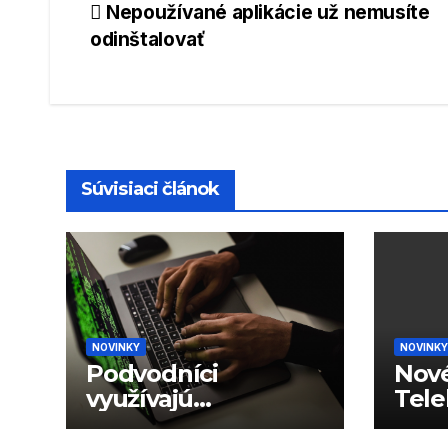
Navigácia
Nepoužívané aplikácie už nemusíte
odinštalovať
v
článku
Súvisiaci článok
NOVINKY
NOVINKY
Podvodníci
Nové
využívajú
Tele
generované hlasy
dáto