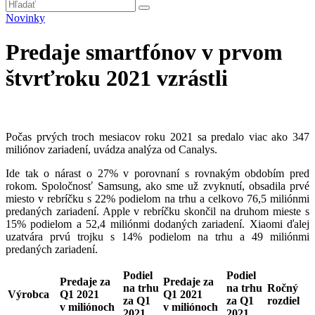
Novinky
Predaje smartfónov v prvom
štvrťroku 2021 vzrástli
Počas prvých troch mesiacov roku 2021 sa predalo viac ako 347
miliónov zariadení, uvádza analýza od Canalys.
Ide tak o nárast o 27% v porovnaní s rovnakým obdobím pred
rokom. Spoločnosť Samsung, ako sme už zvyknutí, obsadila prvé
miesto v rebríčku s 22% podielom na trhu a celkovo 76,5 miliónmi
predaných zariadení. Apple v rebríčku skončil na druhom mieste s
15% podielom a 52,4 miliónmi dodaných zariadení. Xiaomi ďalej
uzatvára prvú trojku s 14% podielom na trhu a 49 miliónmi
predaných zariadení.
Podiel
Podiel
Predaje za
Predaje za
na trhu
na trhu
Ročný
Výrobca
Q1 2021
Q1 2021
za Q1
za Q1
rozdiel
v miliónoch
v miliónoch
2021
2021