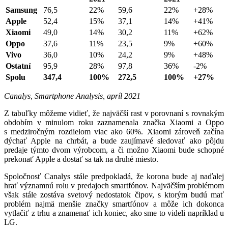
Samsung
76,5
22%
59,6
22%
+28%
Apple
52,4
15%
37,1
14%
+41%
Xiaomi
49,0
14%
30,2
11%
+62%
Oppo
37,6
11%
23,5
9%
+60%
Vivo
36,0
10%
24,2
9%
+48%
Ostatní
95,9
28%
97,8
36%
-2%
Spolu
347,4
100%
272,5
100%
+27%
Canalys, Smartphone Analysis, apríl 2021
Z tabuľky môžeme vidieť, že najväčší rast v porovnaní s rovnakým
obdobím v minulom roku zaznamenala značka Xiaomi a Oppo
s medziročným rozdielom viac ako 60%. Xiaomi zároveň začína
dýchať Apple na chrbát, a bude zaujímavé sledovať ako pôjdu
predaje týmto dvom výrobcom, a či možno Xiaomi bude schopné
prekonať Apple a dostať sa tak na druhé miesto.
Spoločnosť Canalys stále predpokladá, že korona bude aj naďalej
hrať významnú rolu v predajoch smartfónov. Najväčším problémom
však stále zostáva svetový nedostatok čipov, s ktorým budú mať
problém najmä menšie značky smartfónov a môže ich dokonca
vytlačiť z trhu a znamenať ich koniec, ako sme to videli napríklad u
LG.