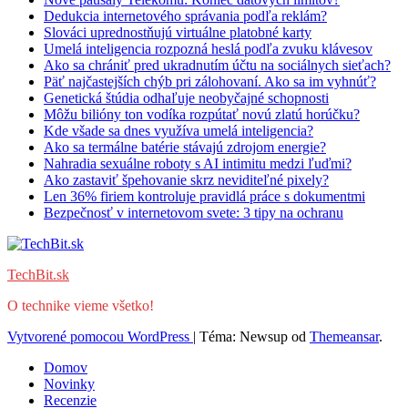
Dedukcia internetového správania podľa reklám?
Slováci uprednostňujú virtuálne platobné karty
Umelá inteligencia rozpozná heslá podľa zvuku klávesov
Ako sa chrániť pred ukradnutím účtu na sociálnych sieťach?
Päť najčastejších chýb pri zálohovaní. Ako sa im vyhnúť?
Genetická štúdia odhaľuje neobyčajné schopnosti
Môžu bilióny ton vodíka rozpútať novú zlatú horúčku?
Kde všade sa dnes využíva umelá inteligencia?
Ako sa termálne batérie stávajú zdrojom energie?
Nahradia sexuálne roboty s AI intimitu medzi ľuďmi?
Ako zastaviť špehovanie skrz neviditeľné pixely?
Len 36% firiem kontroluje pravidlá práce s dokumentmi
Bezpečnosť v internetovom svete: 3 tipy na ochranu
TechBit.sk
O technike vieme všetko!
Vytvorené pomocou WordPress
|
Téma: Newsup od
Themeansar
.
Domov
Novinky
Recenzie