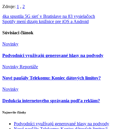
Zdroje:
1
,
2
Navigácia
4ka spustila 5G sieť v Bratislave na 83 vysielačoch
Spotify mení dizajn knižnice pre iOS a Android
v
článku
Súvisiaci článok
Novinky
Podvodníci využívajú generované hlasy na podvody
Novinky
Reportáže
Nové paušály Telekomu: Koniec dátových limitov?
Novinky
Dedukcia internetového správania podľa reklám?
Najnovšie články
Podvodníci využívajú generované hlasy na podvody
Nové paušály Telekomu: Koniec dátových limitov?