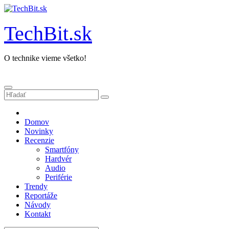
Prejsť
na
obsah
TechBit.sk
O technike vieme všetko!
Domov
Novinky
Recenzie
Smartfóny
Hardvér
Audio
Periférie
Trendy
Reportáže
Návody
Kontakt