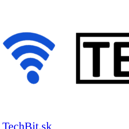
Prejsť
na
obsah
TechBit.sk