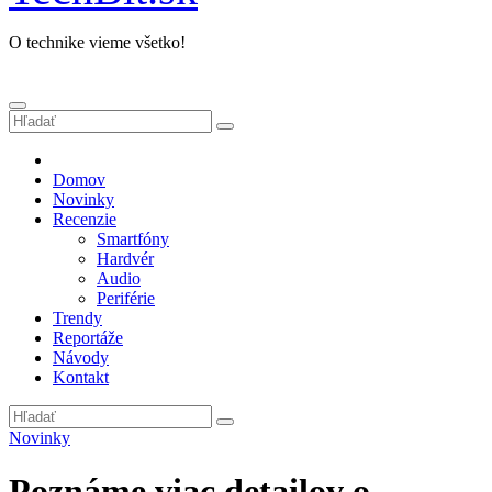
O technike vieme všetko!
Domov
Novinky
Recenzie
Smartfóny
Hardvér
Audio
Periférie
Trendy
Reportáže
Návody
Kontakt
Novinky
Poznáme viac detailov o