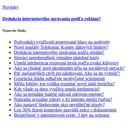
Novinky
Dedukcia internetového správania podľa reklám?
Najnovšie články
Podvodníci využívajú generované hlasy na podvody
Nové paušály Telekomu: Koniec dátových limitov?
Dedukcia internetového správania podľa reklám?
Slováci uprednostňujú virtuálne platobné karty
Umelá inteligencia rozpozná heslá podľa zvuku klávesov
Ako sa chrániť pred ukradnutím účtu na sociálnych sieťach?
Päť najčastejších chýb pri zálohovaní. Ako sa im vyhnúť?
Genetická štúdia odhaľuje neobyčajné schopnosti
Môžu bilióny ton vodíka rozpútať novú zlatú horúčku?
Kde všade sa dnes využíva umelá inteligencia?
Ako sa termálne batérie stávajú zdrojom energie?
Nahradia sexuálne roboty s AI intimitu medzi ľuďmi?
Ako zastaviť špehovanie skrz neviditeľné pixely?
Len 36% firiem kontroluje pravidlá práce s dokumentmi
Bezpečnosť v internetovom svete: 3 tipy na ochranu