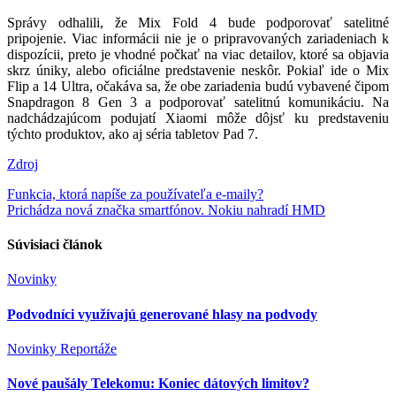
Správy odhalili, že Mix Fold 4 bude podporovať satelitné
pripojenie. Viac informácii nie je o pripravovaných zariadeniach k
dispozícii, preto je vhodné počkať na viac detailov, ktoré sa objavia
skrz úniky, alebo oficiálne predstavenie neskôr. Pokiaľ ide o Mix
Flip a 14 Ultra, očakáva sa, že obe zariadenia budú vybavené čipom
Snapdragon 8 Gen 3 a podporovať satelitnú komunikáciu. Na
nadchádzajúcom podujatí Xiaomi môže dôjsť ku predstaveniu
týchto produktov, ako aj séria tabletov Pad 7.
Zdroj
Navigácia
Funkcia, ktorá napíše za používateľa e-maily?
Prichádza nová značka smartfónov. Nokiu nahradí HMD
v
článku
Súvisiaci článok
Novinky
Podvodníci využívajú generované hlasy na podvody
Novinky
Reportáže
Nové paušály Telekomu: Koniec dátových limitov?