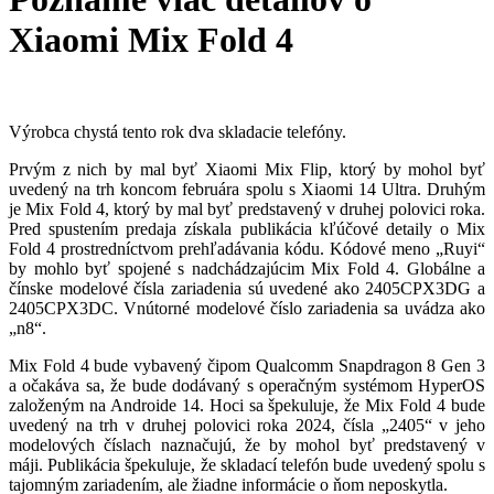
Xiaomi Mix Fold 4
Výrobca chystá tento rok dva skladacie telefóny.
Prvým z nich by mal byť Xiaomi Mix Flip, ktorý by mohol byť
uvedený na trh koncom februára spolu s Xiaomi 14 Ultra. Druhým
je Mix Fold 4, ktorý by mal byť predstavený v druhej polovici roka.
Pred spustením predaja získala publikácia kľúčové detaily o Mix
Fold 4 prostredníctvom prehľadávania kódu. Kódové meno „Ruyi“
by mohlo byť spojené s nadchádzajúcim Mix Fold 4. Globálne a
čínske modelové čísla zariadenia sú uvedené ako 2405CPX3DG a
2405CPX3DC. Vnútorné modelové číslo zariadenia sa uvádza ako
„n8“.
Mix Fold 4 bude vybavený čipom Qualcomm Snapdragon 8 Gen 3
a očakáva sa, že bude dodávaný s operačným systémom HyperOS
založeným na Androide 14. Hoci sa špekuluje, že Mix Fold 4 bude
uvedený na trh v druhej polovici roka 2024, čísla „2405“ v jeho
modelových číslach naznačujú, že by mohol byť predstavený v
máji. Publikácia špekuluje, že skladací telefón bude uvedený spolu s
tajomným zariadením, ale žiadne informácie o ňom neposkytla.