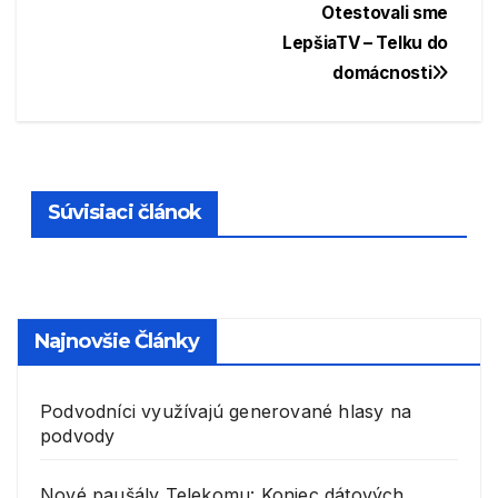
Navigácia
Otestovali sme
LepšiaTV – Telku do
v
domácnosti
článku
Súvisiaci článok
Najnovšie Články
Podvodníci využívajú generované hlasy na
podvody
Nové paušály Telekomu: Koniec dátových