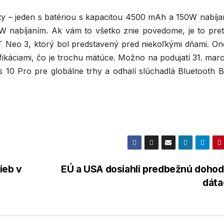
nty – jeden s batériou s kapacitou 4500 mAh a 150W nabíja
 nabíjaním. Ak vám to všetko znie povedome, je to pret
 Neo 3, ktorý bol predstavený pred niekoľkými dňami. On
fikáciami, čo je trochu mätúce. Možno na podujatí 31. mar
10 Pro pre globálne trhy a odhalí slúchadlá Bluetooth Bu
ieb v
EÚ a USA dosiahli predbežnú dohod
dáta