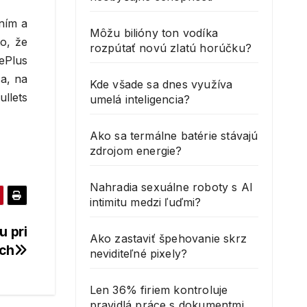
ním a
Môžu bilióny ton vodíka
o, že
rozpútať novú zlatú horúčku?
ePlus
ca, na
Kde všade sa dnes využíva
llets
umelá inteligencia?
Ako sa termálne batérie stávajú
zdrojom energie?
Nahradia sexuálne roboty s AI
intimitu medzi ľuďmi?
u pri
Ako zastaviť špehovanie skrz
ch
neviditeľné pixely?
Len 36% firiem kontroluje
pravidlá práce s dokumentmi