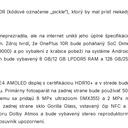
(kódové označenie „pickle“), ktorý by mal prísť niekedy
prezradila, ale na internet unikli jeho úplné špecifikáci
n. Zdroj tvrdí, že OnePlus 10R bude poháňaný SoC Dime
9000) a po vybalení z krabice pobeží na systéme Android
ón bude vybavený 8 GB/12 GB LPDDR5 RAM a 128 GB/2
4 AMOLED displej s certifikáciou HDR10+ a v strede bud
u. Primárny fotoaparát na zadnej strane bude používať 5
emu sa pridajú 8 MPx ultrazoom (IMX355) a 2 MPx 
 zadnej strane sklo Gorilla Glass, vstavaný čip NFC a
oru Dolby Atmos a bude vybavený stereo reproduktormi
osuvník upozornení.