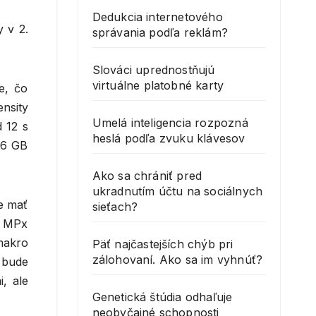
Dedukcia internetového
 v 2.
správania podľa reklám?
Slováci uprednostňujú
virtuálne platobné karty
e, čo
nsity
Umelá inteligencia rozpozná
 12 s
heslá podľa zvuku klávesov
56 GB
Ako sa chrániť pred
ukradnutím účtu na sociálnych
e mať
sieťach?
0 MPx
makro
Päť najčastejších chýb pri
zálohovaní. Ako sa im vyhnúť?
 bude
, ale
Genetická štúdia odhaľuje
neobyčajné schopnosti