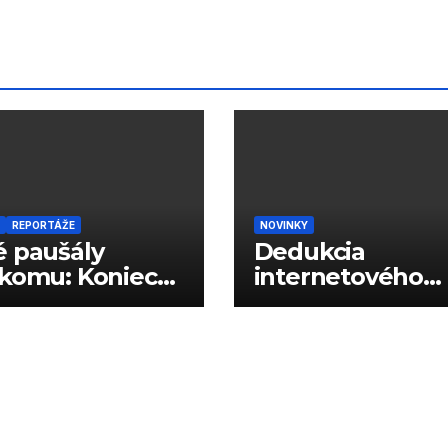
REPORTÁŽE
NOVINKY
 paušály
Dedukcia
komu: Koniec
internetového
vých limitov?
správania podľa
reklám?