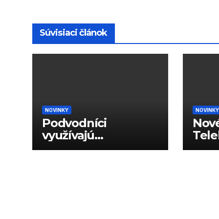
Súvisiaci článok
NOVINKY
NOVINKY
Podvodníci
Nové
využívajú
Tele
generované hlasy
dáto
na podvody