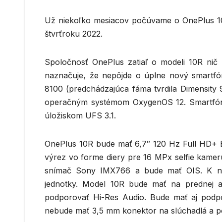
Už niekoľko mesiacov počúvame o OnePlus 10R 
štvrťroku 2022.
Spoločnosť OnePlus zatiaľ o modeli 10R nič ne
naznačuje, že nepôjde o úplne nový smartfó
8100 (predchádzajúca fáma tvrdila Dimensity 
operačným systémom OxygenOS 12. Smartf
úložiskom UFS 3.1.
OnePlus 10R bude mať 6,7″ 120 Hz Full HD+ E
výrez vo forme diery pre 16 MPx selfie kamer
snímač Sony IMX766 a bude mať OIS. K n
jednotky. Model 10R bude mať na prednej a
podporovať Hi-Res Audio. Bude mať aj podp
nebude mať 3,5 mm konektor na slúchadlá a p