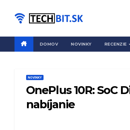
Prejsť
na
obsah
DOMOV
NOVINKY
RECENZIE
NOVINKY
OnePlus 10R: SoC D
nabíjanie