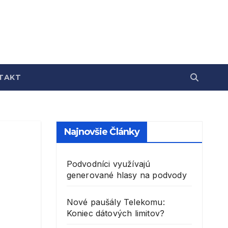
TAKT
Najnovšie Články
Podvodníci využívajú
generované hlasy na podvody
Nové paušály Telekomu:
Koniec dátových limitov?