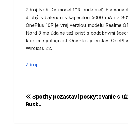
Zdroj tvrdí, že model 10R bude mať dva varia
druhý s batériou s kapacitou 5000 mAh a 80W
OnePlus 10R je vraj verziou modelu Realme GT
Nord 3 má údajne tiež prísť s podobnými špeci
ktorom spoločnosť OnePlus predstaví OnePlus 
Wireless Z2.
Zdroj
Navigácia
Spotify pozastaví poskytovanie služ
Rusku
v
článku