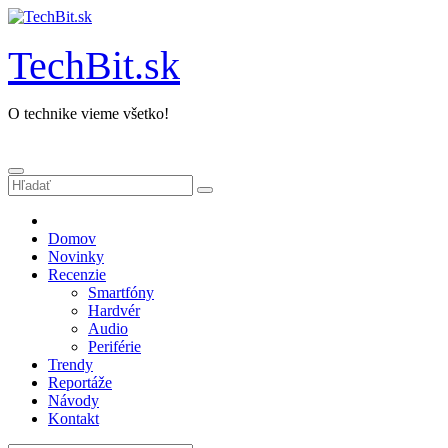
Prejsť
na
obsah
TechBit.sk
O technike vieme všetko!
Domov
Novinky
Recenzie
Smartfóny
Hardvér
Audio
Periférie
Trendy
Reportáže
Návody
Kontakt