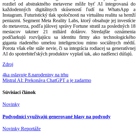
rozdiel od abstraktného metaverse môže byť AI integrovaná do
každodenných digitálnych skúseností ľudí na WhatsApp a
Instagram. Futuristický tlak spoločnosti na virtuálnu realitu sa hemží
peniazmi. Segment Meta Reality Labs, ktorý obsahuje jej investície
do metaverza, podľa júlovej správy Fortune stratil za posledných 18
mesiacov takmer 21 miliárd dolárov. Stredajšie oznámenia
podčiarkujú rozvíjajúcu sa identitu firmy ako technologického
giganta riadeného umelou inteligenciou mimo sociálnych médií.
Porota však ešte stále nevie, či sa integrácia rodiacej sa generatívnej
AI do spotrebiteľských produktov vyplatí tak, ako nadšenci dúfajú.
Zdroj
Navigácia
4ka oslavuje 8.narodeniny na trhu
Mistral AI: Prekonáva ChatGPT a je zadarmo
v
článku
Súvisiaci článok
Novinky
Podvodníci využívajú generované hlasy na podvody
Novinky
Reportáže