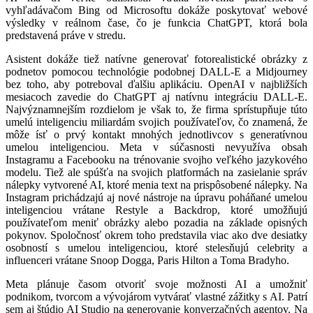
vyhľadávačom Bing od Microsoftu dokáže poskytovať webové
výsledky v reálnom čase, čo je funkcia ChatGPT, ktorá bola
predstavená práve v stredu.
Asistent dokáže tiež natívne generovať fotorealistické obrázky z
podnetov pomocou technológie podobnej DALL-E a Midjourney
bez toho, aby potreboval ďalšiu aplikáciu. OpenAI v najbližších
mesiacoch zavedie do ChatGPT aj natívnu integráciu DALL-E.
Najvýznamnejším rozdielom je však to, že firma sprístupňuje túto
umelú inteligenciu miliardám svojich používateľov, čo znamená, že
môže ísť o prvý kontakt mnohých jednotlivcov s generatívnou
umelou inteligenciou. Meta v súčasnosti nevyužíva obsah
Instagramu a Facebooku na trénovanie svojho veľkého jazykového
modelu. Tiež ale spúšťa na svojich platformách na zasielanie správ
nálepky vytvorené AI, ktoré menia text na prispôsobené nálepky. Na
Instagram prichádzajú aj nové nástroje na úpravu poháňané umelou
inteligenciou vrátane Restyle a Backdrop, ktoré umožňujú
používateľom meniť obrázky alebo pozadia na základe opisných
pokynov. Spoločnosť okrem toho predstavila viac ako dve desiatky
osobností s umelou inteligenciou, ktoré stelesňujú celebrity a
influenceri vrátane Snoop Dogga, Paris Hilton a Toma Bradyho.
Meta plánuje časom otvoriť svoje možnosti AI a umožniť
podnikom, tvorcom a vývojárom vytvárať vlastné zážitky s AI. Patrí
sem aj štúdio AI Studio na generovanie konverzačných agentov. Na