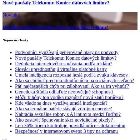
Nové paušály Telekomu: Koniec dátových limitov?
Novinky
Dedukcia internetového správania podľa reklám?
Najnovšie články
Podvodníci využívajú generované hlasy na podvody
Nové paušály Telekomu: Koniec dátových limitov?
Dedukcia internetového správania podľa reklám?
Slováci uprednostňujú virtuálne platobné karty
Umelá inteligencia rozpozná heslá podľa zvuku klávesov
Ako sa chrániť pred ukradnutím účtu na sociálnych sieťach?
Päť najčastejších chýb pri zálohovaní. Ako sa im vyhnúť?
Genetická štúdia odhaľuje neobyčajné schopnosti
Môžu bilióny ton vodíka rozpútať novú zlatú horúčku?
Kde všade sa dnes využíva umelá inteligencia?
Ako sa termálne batérie stávajú zdrojom energie?
Nahradia sexuálne roboty s AI intimitu medzi ľuďmi?
Ako zastaviť špehovanie skrz neviditeľné pixely?
Len 36% firiem kontroluje pravidlá práce s dokumentmi
Bezpečnosť v internetovom svete: 3 tipy na ochranu