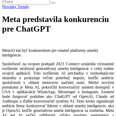
Novinky
Trendy
Meta predstavila konkurenciu
pre ChatGPT
MetaAI má byť konkurentom pre ostatné platformy umelej
inteligencie.
Spoločnosť na svojom podujatí 2023 Connect oznámila významné
rozšírenie možností generatívnej umelej inteligencie v celej rodine
svojich aplikácií. Toto rozšírenie AI prichádza v rozhodujúcom
okamihu a poskytuje veľmi potrebný impulz, keďže ambície
spoločnosti v oblasti metaverse naďalej rastú. Medzi novými
ponukami je Meta AI, pokročilý konverzačný asistent dostupný v
USA v aplikáciách WhatsApp, Messenger a Instagram. Asistent
bude fungovať podobne ako ChatGPT od OpenAI, Claude od
Anthropic a ďalšie konverzačné systémy AI. Tieto kroky signalizujú
ambície firmy konkurovať lídrom v oblasti umelej inteligencie, ako
je OpenAI, keďže generatívna umelá inteligencia sa rozbieha. Meta
AI má tri veľké odlišnosti: vďaka novému partnerstvu s