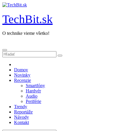
Prejsť
na
obsah
TechBit.sk
O technike vieme všetko!
Domov
Novinky
Recenzie
Smartfóny
Hardvér
Audio
Periférie
Trendy
Reportáže
Návody
Kontakt