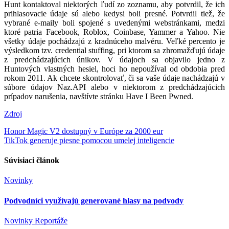
Hunt kontaktoval niektorých ľudí zo zoznamu, aby potvrdil, že ich
prihlasovacie údaje sú alebo kedysi boli presné. Potvrdil tiež, že
vybrané e-maily boli spojené s uvedenými webstránkami, medzi
ktoré patria Facebook, Roblox, Coinbase, Yammer a Yahoo. Nie
všetky údaje pochádzajú z kradnúceho malvéru. Veľké percento je
výsledkom tzv. credential stuffing, pri ktorom sa zhromažďujú údaje
z predchádzajúcich únikov. V údajoch sa objavilo jedno z
Huntových vlastných hesiel, hoci ho nepoužíval od obdobia pred
rokom 2011. Ak chcete skontrolovať, či sa vaše údaje nachádzajú v
súbore údajov Naz.API alebo v niektorom z predchádzajúcich
prípadov narušenia, navštívte stránku Have I Been Pwned.
Zdroj
Navigácia
Honor Magic V2 dostupný v Európe za 2000 eur
TikTok generuje piesne pomocou umelej inteligencie
v
článku
Súvisiaci článok
Novinky
Podvodníci využívajú generované hlasy na podvody
Novinky
Reportáže