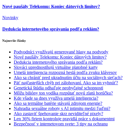
Nové paušály Telekomu: Koniec dátových limitov?
Novinky
Dedukcia internetového správania podľa reklám?
Najnovšie články
Podvodníci využívajú generované hlasy na podvody
Nové paušály Telekomu: Koniec dátových limitov?
Dedukcia internetového správania podľa reklám?
Slováci uprednostňujú virtuálne platobné karty
Umelá inteligencia rozpozná heslá podľa zvuku klávesov
Ako sa chrániť pred ukradnutím účtu na sociálnych sieťach?
Päť najčastejších chýb pri zálohovaní. Ako sa im vyhnúť?
Genetická štúdia odhaľuje neobyčajné schopnosti
Môžu bilióny ton vodíka rozpútať novú zlatú horúčku?
Kde všade sa dnes využíva umelá inteligencia?
Ako sa termálne batérie stávajú zdrojom energie?
Nahradia sexuálne roboty s AI intimitu medzi ľuďmi?
Ako zastaviť špehovanie skrz neviditeľné pixely?
Len 36% firiem kontroluje pravidlá práce s dokumentmi
Bezpečnosť v internetovom svete: 3 tipy na ochranu