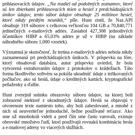
prihlasovacích údajov.
„Na rozdiel od podobných zoznamov, ktoré
sú len zbierkami prihlasovacích mien a hesiel z predchádzajúcich
únikov údajov, tento súbor údajov obsahuje 25 miliónov hesiel,
ktoré nikdy predtým neunikli,“
píše. Hunt zistil, že Naz.API
obsahuje 319 súborov s celkovou veľkosťou 104 GB a 70,840,771
jedinečných e-mailových adries. Zasiahol 427,308 jednotlivých
účastníkov HIBP a 65,03% adries je už v HIBP (na základe
náhodného súboru 1,000 vzoriek).
Významná je skutočnosť, že tretina e-mailových adries nebola nikdy
zaznamenaná pri predchádzajúcich únikoch. V príspevku na fóre,
ktorý obsahoval databázu, autor príspevku uviedol, že bola
vytvorená extrahovaním údajov z protokolov o krádežiach. Táto
forma škodlivého softvéru sa pokúša ukradnúť údaje z infikovaných
počítačov, ako sú heslá, údaje o kreditných kartách, kryptografické
peňaženky a ďalšie.
Hunt zverejnil snímku obrazovky súboru údajov, na ktorej boli
zobrazené niektoré z ukradnutých údajov. Heslá sa objavujú v
otvorenom texte namiesto toho, aby boli zaheslované, a mnohé z
nich sú neuveriteľne jednoduché, bežne používané reťazce. Ako
sme už mnohokrát videli a pred čím sme často varovali, existuje
obrovské množstvo ľudí, ktorí používajú rovnakú kombináciu hesla
a e-mailovej adresy vo viacerých službách.