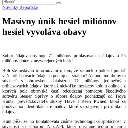
Novinky
Reportáže
Masívny únik hesiel miliónov
hesiel vyvoláva obavy
Súbor údajov obsahuje 71 miliónov prihlasovacích údajov a 25
miliónov doteraz nezverejnených hesiel.
Boli ste nedávno informovaní o tom, že sa niekto pokúsil použiť
vaše prihlasovacie údaje na prístup na stránku? Ak áno, mohlo by to
súvisieť s obrovskou databázou 71 miliónov jedinečných
prihlasovacích údajov, ktoré už niekoľko mesiacov kolujú online a z
ktorých bola obrovská časť odcudzená pomocou škodlivého
softvéru Stealer. Správy o súbore údajov pochádzajú od Troya
Hunta, prevádzkovateľa služby Have I Been Pwned, ktorá sa
používa na identifikáciu e-mailov, ktoré sa objavujú pri únikoch
údajov.
Hunt píše, že ho kontaktovala známa technologická spoločnosť v
súvislosti so súborom Naz.API, ktorý obsahuje jednu miliardu