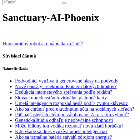
Sanctuary-AI-Phoenix
Navigácia
Humanoidný robot ako náhrada za ľudí?
v
Súvisiaci článok
článku
Najnovšie články
Podvodníci využívajú generované hlasy na podvody
Nové paušály Telekomu: Koniec dátových limitov?
Dedukcia internetového správania podľa reklám?
Slováci uprednostňujú virtuálne platobné karty
Umelá inteligencia rozpozná heslá podľa zvuku klávesov
Ako sa chrániť pred ukradnutím účtu na sociálnych sieťach?
Päť najčastejších chýb pri zálohovaní. Ako sa im vyhnúť?
Genetická štúdia odhaľuje neobyčajné schopnosti
Môžu bilióny ton vodíka rozpútať novú zlatú horúčku?
Kde všade sa dnes využíva umelá inteligencia?
Ako sa termálne batérie stávajú zdrojom energie?