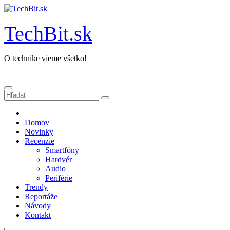
Prejsť
na
obsah
TechBit.sk
O technike vieme všetko!
Domov
Novinky
Recenzie
Smartfóny
Hardvér
Audio
Periférie
Trendy
Reportáže
Návody
Kontakt