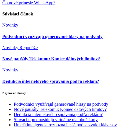
Čo nové prinesie WhatsApp?
v
článku
Súvisiaci článok
Novinky
Podvodníci využívajú generované hlasy na podvody
Novinky
Reportáže
Nové paušály Telekomu: Koniec dátových limitov?
Novinky
Dedukcia internetového správania podľa reklám?
Najnovšie články
Podvodníci využívajú generované hlasy na podvody
Nové paušály Telekomu: Koniec dátových limitov?
Dedukcia internetového správania podľa reklám?
Slováci uprednostňujú virtuálne platobné karty
Umelá inteligencia rozpozná heslá podľa zvuku klávesov