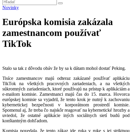
Novinky
Európska komisia zakázala
zamestnancom používať
TikTok
Stalo sa tak z dôvodu obáv že by sa k dátam mohol dostať Peking.
Tisíce zamestnancov majú odteraz zakázané používať aplikáciu
TikTok na všetkých pracovných zariadeniach, a na všetkých
súkromných zariadeniach, ktoré používajú na prístup k aplikáciám a
e-mailom komisie. Zamestnanci majú čas do 15. marca. Hovorca
európskej komisie sa vyjadril, že tento krok je nutný k zachovaniu
kybernetickej bezpečnosti v korporátnom prostredí komisie.
Spomenul aj, že treba čo najskôr reagovať na kybernetické hrozby a
uviedol, že ostatné aplikácie iných sociálnych sietí budú pod
konštantným dohľadom.
Komisia povedala, že tento zákaz ide ruka v ruke s jej striktnou