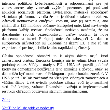
internou politikou kyberbezpečnosti a odporúčaniami pre jej
zamestnancov, aby venovali zvýšenú pozornosť pri používaní
aplikácií sociálnych platform. ByteDance, materská spoločnosť
vlastniaca platformu, uviedla že nie je dôvod k takémuto zákazu.
Zároveň kontaktovala európsku komisiu, aby jej ozrejmila, ako
chráni dáta 125 miliónov občanov Európskej únie, ktorí navštevujú
platformu každý mesiac. Spoločnosť nedávno oznámila, že na
dosiahnutie svojich bezpečnostných cieľov postaví tri nové
datacentrá na území Európkej únie, čo zabezpečí že dáta o
európskych užívateľoch sú ukladané na území EÚ a nie sú tak
exportované pre iné jurisdikcie, ako napríklad tej čínskej.
Čínska spoločnosť obmedzí to k akým dátam majú ktorí
zamestnanci prístup. Európska komisia nie je jediná, ktorá vydala
podobný zákaz. Vlády a úrady v EÚ a USA už spravili podobné
kroky na obmedzenie používania tejto aplikácie z dôvodu obáv, že
dáta môžu byť monitorované Pekingom a potencionálne zneužité. V
USA je už TikTok zakázaný na všetkých vládnych zariadeniach a
väčšina štátov USA uviedla podobné zákazy voči tejto sociálnej
sieti. Iné krajiny, vrátane Holandska uvažujú o implementovaní
reštrikcií ohľadom používania štátnymi zamestnancami.
Zdroj
Navigácia
YouTube Music pridáva podcasty