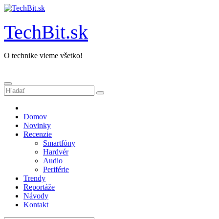
Prejsť
na
obsah
TechBit.sk
O technike vieme všetko!
Domov
Novinky
Recenzie
Smartfóny
Hardvér
Audio
Periférie
Trendy
Reportáže
Návody
Kontakt