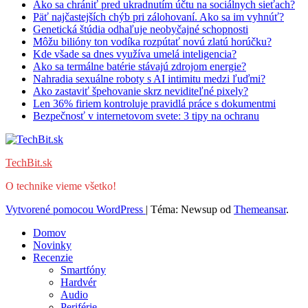
Ako sa chrániť pred ukradnutím účtu na sociálnych sieťach?
Päť najčastejších chýb pri zálohovaní. Ako sa im vyhnúť?
Genetická štúdia odhaľuje neobyčajné schopnosti
Môžu bilióny ton vodíka rozpútať novú zlatú horúčku?
Kde všade sa dnes využíva umelá inteligencia?
Ako sa termálne batérie stávajú zdrojom energie?
Nahradia sexuálne roboty s AI intimitu medzi ľuďmi?
Ako zastaviť špehovanie skrz neviditeľné pixely?
Len 36% firiem kontroluje pravidlá práce s dokumentmi
Bezpečnosť v internetovom svete: 3 tipy na ochranu
TechBit.sk
O technike vieme všetko!
Vytvorené pomocou WordPress
|
Téma: Newsup od
Themeansar
.
Domov
Novinky
Recenzie
Smartfóny
Hardvér
Audio
Periférie