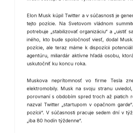
Elon Musk kúpil Twitter a v súčasnosti je gene
tejto pozície. Na Svetovom vládnom summite
potrebuje „stabilizovať organizáciu“ a „uisti
iného, kto bude spoločnosť viesť, dodal Musk
pozície, ale teraz máme k dispozícii potenci
agentúru, miliardár aktívne hľadá osobu, kto
uskutočniť ku koncu roka.
Muskova neprítomnosť vo firme Tesla zner
elektromobily. Musk na svoju stranu uviedol
porovnaní s obdobím spred troch až piatich 
nazval Twitter „startupom v opačnom garde“. 
pozícii“. V súčasnosti pracuje sedem dní v tý
„iba 80 hodín týždenne“.