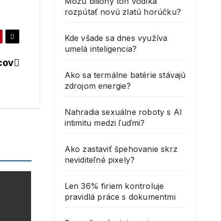
Môžu bilióny ton vodíka
rozpútať novú zlatú horúčku?
Kde všade sa dnes využíva
umelá inteligencia?
cov
Ako sa termálne batérie stávajú
zdrojom energie?
Nahradia sexuálne roboty s AI
intimitu medzi ľuďmi?
Ako zastaviť špehovanie skrz
neviditeľné pixely?
Len 36% firiem kontroluje
pravidlá práce s dokumentmi