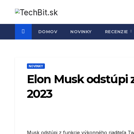
Prejsť
na
obsah
DOMOV
NOVINKY
RECENZIE
NOVINKY
Elon Musk odstúpi 
2023
Musk odstúpi z funkcie výkonného riaditeľa Tw