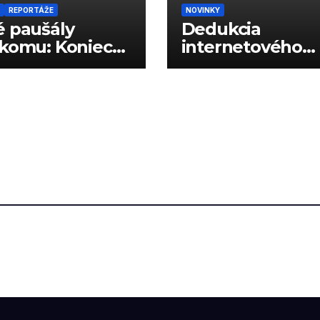
REPORTÁŽE
NOVINKY
 paušály
Dedukcia
komu: Koniec
internetového
vých limitov?
správania podľa
reklám?