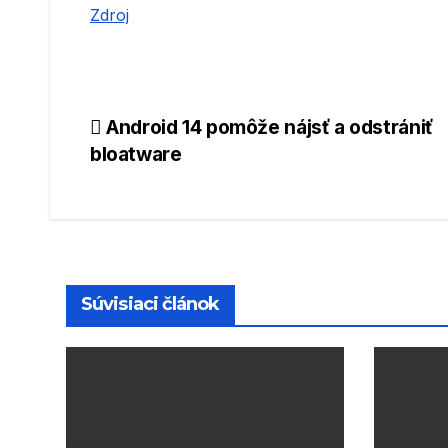
Zdroj
Navigácia
Android 14 pomôže nájsť a odstrániť
bloatware
v
článku
Súvisiaci článok