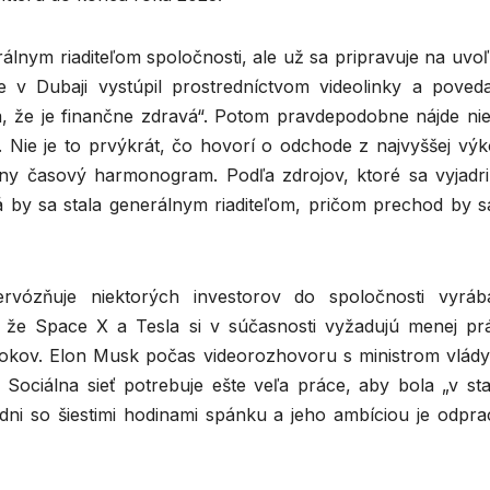
rálnym riaditeľom spoločnosti, ale už sa pripravuje na uvo
 v Dubaji vystúpil prostredníctvom videolinky a poveda
ť sa, že je finančne zdravá“. Potom pravdepodobne nájde n
. Nie je to prvýkrát, čo hovorí o odchode z najvyššej výk
álny časový harmonogram. Podľa zdrojov, ktoré sa vyjadril
rá by sa stala generálnym riaditeľom, pričom prechod by s
vózňuje niektorých investorov do spoločnosti vyrába
, že Space X a Tesla si v súčasnosti vyžadujú menej pr
rokov. Elon Musk počas videorozhovoru s ministrom vlád
Sociálna sieť potrebuje ešte veľa práce, aby bola „v stab
ždni so šiestimi hodinami spánku a jeho ambíciou je odpra