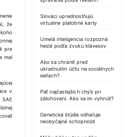
správania podľa reklám?
ľnenie
Slováci uprednostňujú
virtuálne platobné karty
l, že
iekoho
Umelá inteligencia rozpozná
onnej
heslá podľa zvuku klávesov
i pre
a mal
Ako sa chrániť pred
ukradnutím účtu na sociálnych
sieťach?
júcej
áce v
Päť najčastejších chýb pri
zálohovaní. Ako sa im vyhnúť?
y SAE
ilnej
Genetická štúdia odhaľuje
covať
neobyčajné schopnosti