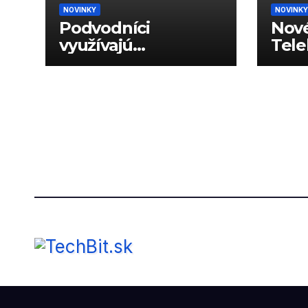
NOVINKY
NOVINKY
Podvodníci
Nové
využívajú
Tele
generované hlasy
dáto
na podvody