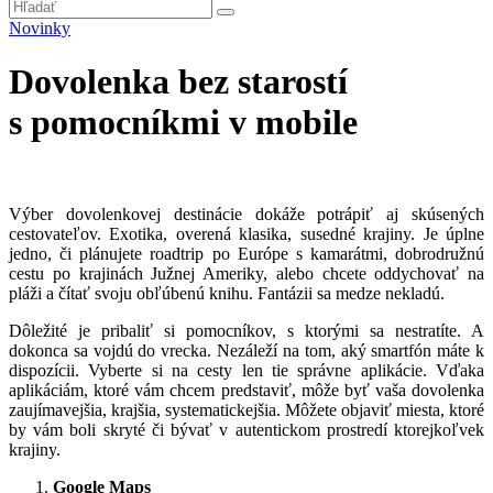
Novinky
Dovolenka bez starostí
s pomocníkmi v mobile
Výber dovolenkovej destinácie dokáže potrápiť aj skúsených
cestovateľov. Exotika, overená klasika, susedné krajiny. Je úplne
jedno, či plánujete roadtrip po Európe s kamarátmi, dobrodružnú
cestu po krajinách Južnej Ameriky, alebo chcete oddychovať na
pláži a čítať svoju obľúbenú knihu. Fantázii sa medze nekladú.
Dôležité je pribaliť si pomocníkov, s ktorými sa nestratíte. A
dokonca sa vojdú do vrecka. Nezáleží na tom, aký smartfón máte k
dispozícii. Vyberte si na cesty len tie správne aplikácie. Vďaka
aplikáciám, ktoré vám chcem predstaviť, môže byť vaša dovolenka
zaujímavejšia, krajšia, systematickejšia. Môžete objaviť miesta, ktoré
by vám boli skryté či bývať v autentickom prostredí ktorejkoľvek
krajiny.
Google Maps