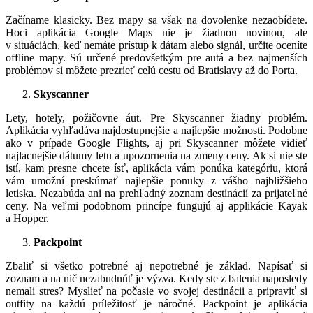
Začíname klasicky. Bez mapy sa však na dovolenke nezaobídete.
Hoci aplikácia Google Maps nie je žiadnou novinou, ale
v situáciách, keď nemáte prístup k dátam alebo signál, určite oceníte
offline mapy. Sú určené predovšetkým pre autá a bez najmenších
problémov si môžete prezrieť celú cestu od Bratislavy až do Porta.
Skyscanner
Lety, hotely, požičovne áut. Pre Skyscanner žiadny problém.
Aplikácia vyhľadáva najdostupnejšie a najlepšie možnosti. Podobne
ako v prípade Google Flights, aj pri Skyscanner môžete vidieť
najlacnejšie dátumy letu a upozornenia na zmeny ceny. Ak si nie ste
istí, kam presne chcete ísť, aplikácia vám ponúka kategóriu, ktorá
vám umožní preskúmať najlepšie ponuky z vášho najbližšieho
letiska. Nezabúda ani na prehľadný zoznam destinácií za prijateľné
ceny. Na veľmi podobnom princípe fungujú aj applikácie Kayak
a Hopper.
Packpoint
Zbaliť si všetko potrebné aj nepotrebné je základ. Napísať si
zoznam a na nič nezabudnúť je výzva. Kedy ste z balenia naposledy
nemali stres? Myslieť na počasie vo svojej destinácii a pripraviť si
outfity na každú príležitosť je náročné. Packpoint je aplikácia