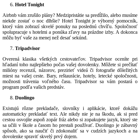
Hotel Tonight
Airbnb vám zrušilo plány? Medzipristátie sa predĺžilo, alebo musíme
niekde zostať o noc dlhšie? Hotel Tonight je výborný pomocník,
ktorý vám zobrazí skvelé ponuky na poslednú chvíľu. Spoločnosť
spolupracuje s hotelmi a ponúka zľavy na prázdne izby. A dokonca
môžu byť vaše za menej než desať sekúnd.
Tripadvisor
Overená klasika všetkých cestovateľov. Tripadvisor oceníte pri
hľadaní toho najlepšieho počas vašej dovolenky. Môžete si prečítať
milióny recenzií, názorov, prezirieť videá či fotografie dôležitých
miest na vašej ceste. Bary, reštaurácie, hotely, letecké spoločnosti,
možnosti trávenia voľného času. Tripadvisor sa vám postará o
program podľa vašich predstáv.
Duolingo
Existujú rôzne prekladače, slovníky i aplikácie, ktoré dokážu
automaticky prekladať text. Ale nikdy nie je na škodu, ak si pred
cestou osvojíte aspoň zopár fráz alebo si zopakujete jazyk, ktorý ste
sa učili v škole a časom ho prestali používať. Duolingo je zábavný
spôsob, ako sa naučiť či zdokonaliť sa v cudzích jazykoch a na
dovolenke spraviť skvelý prvý dojem.