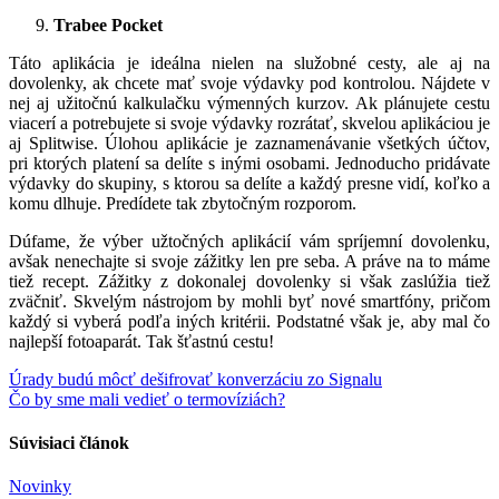
Trabee Pocket
Táto aplikácia je ideálna nielen na služobné cesty, ale aj na
dovolenky, ak chcete mať svoje výdavky pod kontrolou. Nájdete v
nej aj užitočnú kalkulačku výmenných kurzov. Ak plánujete cestu
viacerí a potrebujete si svoje výdavky rozrátať, skvelou aplikáciou je
aj Splitwise. Úlohou aplikácie je zaznamenávanie všetkých účtov,
pri ktorých platení sa delíte s inými osobami. Jednoducho pridávate
výdavky do skupiny, s ktorou sa delíte a každý presne vidí, koľko a
komu dlhuje. Predídete tak zbytočným rozporom.
Dúfame, že výber užtočných aplikácií vám spríjemní dovolenku,
avšak nenechajte si svoje zážitky len pre seba. A práve na to máme
tiež recept. Zážitky z dokonalej dovolenky si však zaslúžia tiež
zväčniť. Skvelým nástrojom by mohli byť nové smartfóny, pričom
každý si vyberá podľa iných kritérii. Podstatné však je, aby mal čo
najlepší fotoaparát. Tak šťastnú cestu!
Navigácia
Úrady budú môcť dešifrovať konverzáciu zo Signalu
Čo by sme mali vedieť o termovíziách?
v
článku
Súvisiaci článok
Novinky