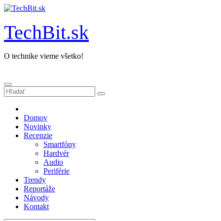
Prejsť
na
obsah
TechBit.sk
O technike vieme všetko!
Domov
Novinky
Recenzie
Smartfóny
Hardvér
Audio
Periférie
Trendy
Reportáže
Návody
Kontakt