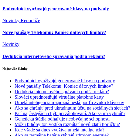
Podvodníci využívajú generované hlasy na podvody
Novinky
Reportáže
Nové paušály Telekomu: Koniec dátových limitov?
Novinky
Dedukcia internetového správania podľa reklám?
Najnovšie články
Podvodníci využívajú generované hlasy na podvody
Nové paušály Telekomu: Koniec dátových limitov?
Dedukcia internetového správania podľa reklám?
Slováci uprednostňujú virtuálne platobné karty
Umelá inteligencia rozpozná heslá podľa zvuku klávesov
Ako sa chrániť pred ukradnutím účtu na sociálnych sieťach?
Päť najčastejších chýb pri zálohovaní. Ako sa im vyhnúť?
Genetická štúdia odhaľuje neobyčajné schopnosti
Môžu bilióny ton vodíka rozpútať novú zlatú horúčku?
Kde všade sa dnes využíva umelá inteligencia?
Ako sa termálne batérie stávajú zdrojom energie?