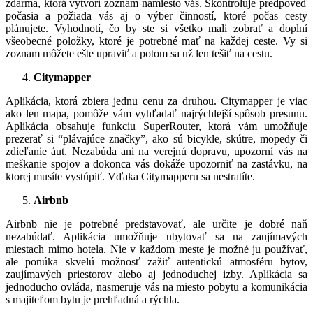
zdarma, ktorá vytvorí zoznam namiesto vás. Skontroluje predpoveď
počasia a požiada vás aj o výber činností, ktoré počas cesty
plánujete. Vyhodnotí, čo by ste si všetko mali zobrať a doplní
všeobecné položky, ktoré je potrebné mať na každej ceste. Vy si
zoznam môžete ešte upraviť a potom sa už len tešiť na cestu.
Citymapper
Aplikácia, ktorá zbiera jednu cenu za druhou. Citymapper je viac
ako len mapa, pomôže vám vyhľadať najrýchlejší spôsob presunu.
Aplikácia obsahuje funkciu SuperRouter, ktorá vám umožňuje
prezerať si “plávajúce značky”, ako sú bicykle, skútre, mopedy či
zdieľanie áut. Nezabúda ani na verejnú dopravu, upozorní vás na
meškanie spojov a dokonca vás dokáže upozorniť na zastávku, na
ktorej musíte vystúpiť. Vďaka Citymapperu sa nestratíte.
Airbnb
Airbnb nie je potrebné predstavovať, ale určite je dobré naň
nezabúdať. Aplikácia umožňuje ubytovať sa na zaujímavých
miestach mimo hotela. Nie v každom meste je možné ju používať,
ale ponúka skvelú možnosť zažiť autentickú atmosféru bytov,
zaujímavých priestorov alebo aj jednoduchej izby. Aplikácia sa
jednoducho ovláda, nasmeruje vás na miesto pobytu a komunikácia
s majiteľom bytu je prehľadná a rýchla.