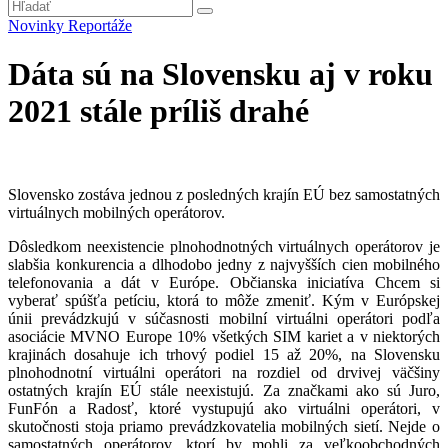
Novinky
Reportáže
Dáta sú na Slovensku aj v roku
2021 stále príliš drahé
Slovensko zostáva jednou z posledných krajín EÚ bez samostatných
virtuálnych mobilných operátorov.
Dôsledkom neexistencie plnohodnotných virtuálnych operátorov je
slabšia konkurencia a dlhodobo jedny z najvyšších cien mobilného
telefonovania a dát v Európe. Občianska iniciatíva Chcem si
vyberať spúšťa petíciu, ktorá to môže zmeniť. Kým v Európskej
únii prevádzkujú v súčasnosti mobilní virtuálni operátori podľa
asociácie MVNO Europe 10% všetkých SIM kariet a v niektorých
krajinách dosahuje ich trhový podiel 15 až 20%, na Slovensku
plnohodnotní virtuálni operátori na rozdiel od drvivej väčšiny
ostatných krajín EÚ stále neexistujú. Za značkami ako sú Juro,
FunFón a Radosť, ktoré vystupujú ako virtuálni operátori, v
skutočnosti stoja priamo prevádzkovatelia mobilných sietí. Nejde o
samostatných operátorov, ktorí by mohli za veľkoobchodných