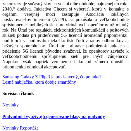
zakonzervuje súčasný stav na veľmi dlhé obdobie, najmenej do roku
2040,“ dodáva. Iniciatíva Chcem si vyberať, ktorú v kontakte s
orgánmi verejnej moci zastupuje Asociácia lokálnych
poskytovateľov internetu (ALPI), sa pokúšala o veľkoobchodné
sprístupnenie mobilných sietí pre virtuálnych operátorov už minulý
rok. Na Úrad pre reguláciu elektronických komunikácií a poštových
služieb podala pri prideľovaní 5G licencií hromadnú pripomienku,
pod ktorú sa podpísalo niekoľko tisíc ľudí z radov odborníkov aj
bežných spotrebiteľov. Úrad pri príprave podmienok aukcie na
pridelenie 5G licencií pôvodne zvažoval, že operátorov zaviaže k
veľkoobchodnému sprístupneniu sietí pre iných záujemcov.
Napokon však napriek verejnému tlaku od zámeru upustil a
pripomienku odmietol akceptovať.
Navigácia
Samsung Galaxy Z Flip 3 je predstavený, čo ponúka?
Lesná nabíjačka, ktorá dobije smartfóny
v
článku
Súvisiaci článok
Novinky
Podvodníci využívajú generované hlasy na podvody
Novinky
Reportáže