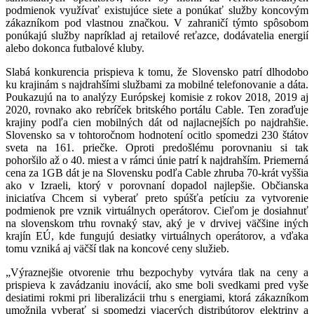
podmienok využívať existujúce siete a ponúkať služby koncovým
zákazníkom pod vlastnou značkou. V zahraničí týmto spôsobom
ponúkajú služby napríklad aj retailové reťazce, dodávatelia energií
alebo dokonca futbalové kluby.
Slabá konkurencia prispieva k tomu, že Slovensko patrí dlhodobo
ku krajinám s najdrahšími službami za mobilné telefonovanie a dáta.
Poukazujú na to analýzy Európskej komisie z rokov 2018, 2019 aj
2020, rovnako ako rebríček britského portálu Cable. Ten zoraďuje
krajiny podľa cien mobilných dát od najlacnejších po najdrahšie.
Slovensko sa v tohtoročnom hodnotení ocitlo spomedzi 230 štátov
sveta na 161. priečke. Oproti predošlému porovnaniu si tak
pohoršilo až o 40. miest a v rámci únie patrí k najdrahším. Priemerná
cena za 1GB dát je na Slovensku podľa Cable zhruba 70-krát vyššia
ako v Izraeli, ktorý v porovnaní dopadol najlepšie. Občianska
iniciatíva Chcem si vyberať preto spúšťa petíciu za vytvorenie
podmienok pre vznik virtuálnych operátorov. Cieľom je dosiahnuť
na slovenskom trhu rovnaký stav, aký je v drvivej väčšine iných
krajín EÚ, kde fungujú desiatky virtuálnych operátorov, a vďaka
tomu vzniká aj väčší tlak na koncové ceny služieb.
„Výraznejšie otvorenie trhu bezpochyby vytvára tlak na ceny a
prispieva k zavádzaniu inovácií, ako sme boli svedkami pred vyše
desiatimi rokmi pri liberalizácii trhu s energiami, ktorá zákazníkom
umožnila vyberať si spomedzi viacerých distribútorov elektriny a