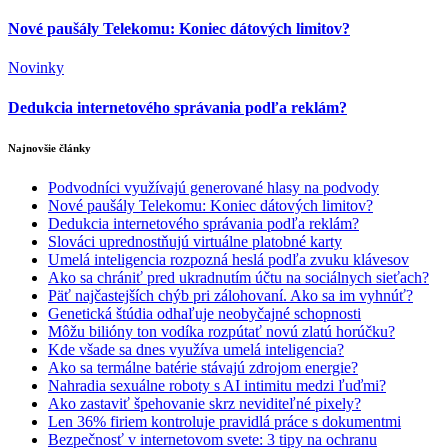
Nové paušály Telekomu: Koniec dátových limitov?
Novinky
Dedukcia internetového správania podľa reklám?
Najnovšie články
Podvodníci využívajú generované hlasy na podvody
Nové paušály Telekomu: Koniec dátových limitov?
Dedukcia internetového správania podľa reklám?
Slováci uprednostňujú virtuálne platobné karty
Umelá inteligencia rozpozná heslá podľa zvuku klávesov
Ako sa chrániť pred ukradnutím účtu na sociálnych sieťach?
Päť najčastejších chýb pri zálohovaní. Ako sa im vyhnúť?
Genetická štúdia odhaľuje neobyčajné schopnosti
Môžu bilióny ton vodíka rozpútať novú zlatú horúčku?
Kde všade sa dnes využíva umelá inteligencia?
Ako sa termálne batérie stávajú zdrojom energie?
Nahradia sexuálne roboty s AI intimitu medzi ľuďmi?
Ako zastaviť špehovanie skrz neviditeľné pixely?
Len 36% firiem kontroluje pravidlá práce s dokumentmi
Bezpečnosť v internetovom svete: 3 tipy na ochranu