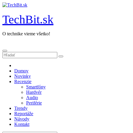
Prejsť
na
obsah
TechBit.sk
O technike vieme všetko!
Domov
Novinky
Recenzie
Smartfóny
Hardvér
Audio
Periférie
Trendy
Reportáže
Návody
Kontakt