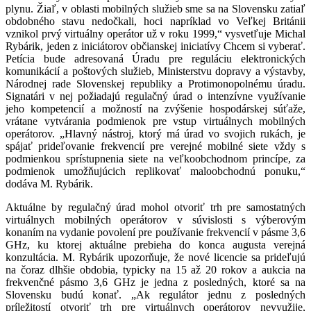
plynu. Žiaľ, v oblasti mobilných služieb sme sa na Slovensku zatiaľ
obdobného stavu nedočkali, hoci napríklad vo Veľkej Británii
vznikol prvý virtuálny operátor už v roku 1999,“ vysvetľuje Michal
Rybárik, jeden z iniciátorov občianskej iniciatívy Chcem si vyberať.
Petícia bude adresovaná Úradu pre reguláciu elektronických
komunikácií a poštových služieb, Ministerstvu dopravy a výstavby,
Národnej rade Slovenskej republiky a Protimonopolnému úradu.
Signatári v nej požiadajú regulačný úrad o intenzívne využívanie
jeho kompetencií a možností na zvýšenie hospodárskej súťaže,
vrátane vytvárania podmienok pre vstup virtuálnych mobilných
operátorov. „Hlavný nástroj, ktorý má úrad vo svojich rukách, je
spájať prideľovanie frekvencií pre verejné mobilné siete vždy s
podmienkou sprístupnenia siete na veľkoobchodnom princípe, za
podmienok umožňujúcich replikovať maloobchodnú ponuku,“
dodáva M. Rybárik.
Aktuálne by regulačný úrad mohol otvoriť trh pre samostatných
virtuálnych mobilných operátorov v súvislosti s výberovým
konaním na vydanie povolení pre používanie frekvencií v pásme 3,6
GHz, ku ktorej aktuálne prebieha do konca augusta verejná
konzultácia. M. Rybárik upozorňuje, že nové licencie sa prideľujú
na čoraz dlhšie obdobia, typicky na 15 až 20 rokov a aukcia na
frekvenčné pásmo 3,6 GHz je jedna z posledných, ktoré sa na
Slovensku budú konať. „Ak regulátor jednu z posledných
príležitostí otvoriť trh pre virtuálnych operátorov nevyužije,