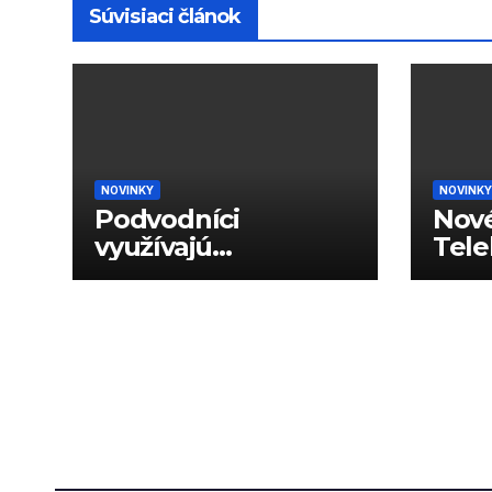
Súvisiaci článok
NOVINKY
NOVINKY
Podvodníci
Nové
využívajú
Tele
generované hlasy
dáto
na podvody