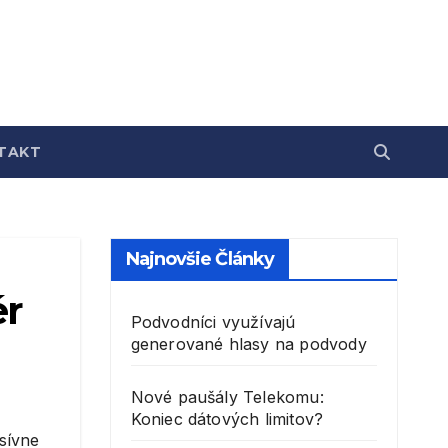
TAKT
Najnovšie Články
ér
Podvodníci využívajú
generované hlasy na podvody
Nové paušály Telekomu:
Koniec dátových limitov?
sívne