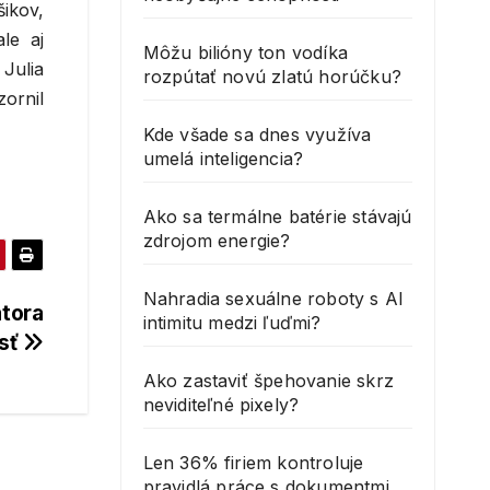
šikov,
le aj
Môžu bilióny ton vodíka
Julia
rozpútať novú zlatú horúčku?
ornil
Kde všade sa dnes využíva
umelá inteligencia?
Ako sa termálne batérie stávajú
zdrojom energie?
Nahradia sexuálne roboty s AI
átora
intimitu medzi ľuďmi?
sť
Ako zastaviť špehovanie skrz
neviditeľné pixely?
Len 36% firiem kontroluje
pravidlá práce s dokumentmi