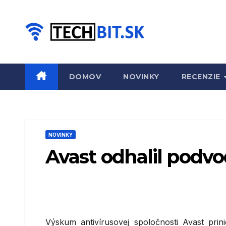
Prejsť
na
obsah
DOMOV
NOVINKY
RECENZIE
NOVINKY
Avast odhalil podvo
Výskum antivírusovej spoločnosti Avast prini