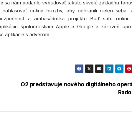
 že sa nám podarilo vybudovať takúto skvelú základňu fanú
 nahlasovať online hrozby, aby ochránili nielen seba, a
 bezpečnosť a ambasádorka projektu Buď safe online 
aplikácie spoločnostiam Apple a Google a zároveň upoz
e aplikácie s advérom.
O2 predstavuje nového digitálneho oper
Rado