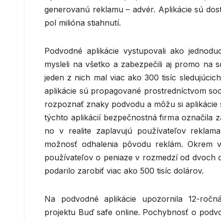
generovanú reklamu – advér. Aplikácie sú dos
pol milióna stiahnutí.
Podvodné aplikácie vystupovali ako jednodu
mysleli na všetko a zabezpečili aj promo na s
jeden z nich mal viac ako 300 tisíc sledujúcic
aplikácie sú propagované prostredníctvom soci
rozpoznať znaky podvodu a môžu si aplikácie s
týchto aplikácií bezpečnostná firma označila z
no v realite zaplavujú používateľov reklam
možnosť odhalenia pôvodu reklám. Okrem vt
používateľov o peniaze v rozmedzí od dvoch d
podarilo zarobiť viac ako 500 tisíc dolárov.
Na podvodné aplikácie upozornila 12-ročná
projektu Buď safe online. Pochybnosť o podvo