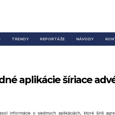
TRENDY
REPORTÁŽE
NÁVODY
KON
dné aplikácie šíriace adv
esol informácie o siedmych aplikáciách, ktoré šírili agre