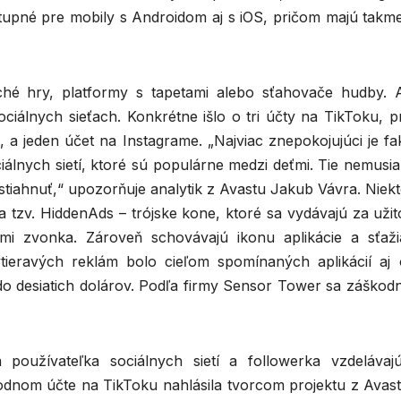
tupné pre mobily s Androidom aj s iOS, pričom majú takme
ché hry, platformy s tapetami alebo sťahovače hudby. A
ociálnych sieťach. Konkrétne išlo o tri účty na TikToku, 
h, a jeden účet na Instagrame. „Najviac znepokojujúci je fa
álnych sietí, ktoré sú populárne medzi deťmi. Tie nemusia
tiahnuť,“ upozorňuje analytik z Avastu Jakub Vávra. Niekt
a tzv. HiddenAds – trójske kone, ktoré sa vydávajú za uži
ami zvonka. Zároveň schovávajú ikonu aplikácie a sťaži
ieravých reklám bolo cieľom spomínaných aplikácií aj 
o desiatich dolárov. Podľa firmy Sensor Tower sa záškod
 používateľka sociálnych sietí a followerka vzdelávaj
dnom účte na TikToku nahlásila tvorcom projektu z Avastu