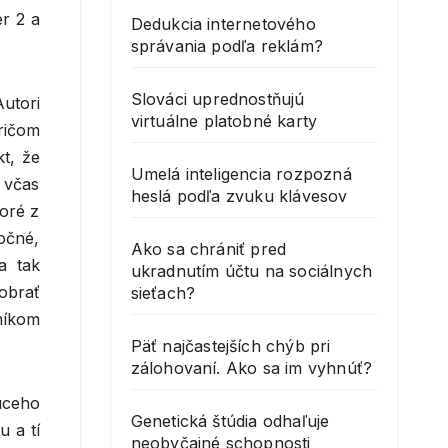
r 2 a
Dedukcia internetového
správania podľa reklám?
Slováci uprednostňujú
utori
virtuálne platobné karty
pričom
kt, že
Umelá inteligencia rozpozná
 včas
heslá podľa zvuku klávesov
oré z
točné,
Ako sa chrániť pred
a tak
ukradnutím účtu na sociálnych
obrať
sieťach?
níkom
Päť najčastejších chýb pri
zálohovaní. Ako sa im vyhnúť?
úceho
Genetická štúdia odhaľuje
 a tí
neobyčajné schopnosti