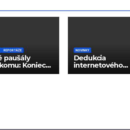
REPORTÁŽE
NOVINKY
 paušály
Dedukcia
komu: Koniec
internetového
vých limitov?
správania podľa
reklám?