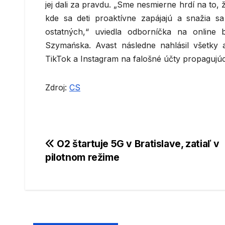
jej dali za pravdu. „Sme nesmierne hrdí na to,
kde sa deti proaktívne zapájajú a snažia sa
ostatných,“ uviedla odborníčka na online
Szymańska. Avast následne nahlásil všetky 
TikTok a Instagram na falošné účty propagujúc
Zdroj:
CS
Navigácia
O2 štartuje 5G v Bratislave, zatiaľ v
pilotnom režime
v
článku