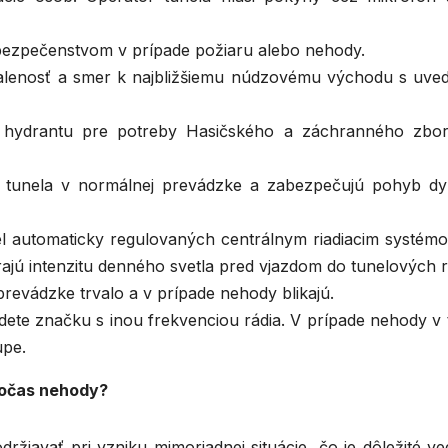
bezpečenstvom v prípade požiaru alebo nehody.
ialenosť a smer k najbližšiemu núdzovému východu s uve
e hydrantu pre potreby Hasičského a záchranného zbo
ie tunela v normálnej prevádzke a zabezpečujú pohyb d
iel automaticky regulovaných centrálnym riadiacim systém
rajú intenzitu denného svetla pred vjazdom do tunelových r
revádzke trvalo a v prípade nehody blikajú.
dete značku s inou frekvenciou rádia. V prípade nehody v 
upe.
 počas nehody?
žiavať pri vzniku mimoriadnej situácie, čo je dôležité ve