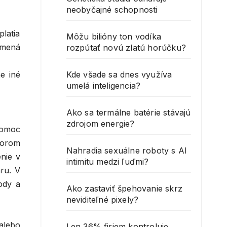
neobyčajné schopnosti
latia
Môžu bilióny ton vodíka
amená
rozpútať novú zlatú horúčku?
Kde všade sa dnes využíva
e iné
umelá inteligencia?
Ako sa termálne batérie stávajú
zdrojom energie?
pomoc
átorom
Nahradia sexuálne roboty s AI
enie v
intimitu medzi ľuďmi?
ru. V
ody a
Ako zastaviť špehovanie skrz
neviditeľné pixely?
alebo
Len 36% firiem kontroluje