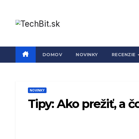
Prejsť
na
obsah
DOMOV
NOVINKY
RECENZIE
NOVINKY
Tipy: Ako prežiť, a č