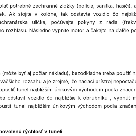
lať potrebné záchranné zložky (polícia, sanitka, hasiči), 
ek. Ak stojíte v kolóne, tak odstavte vozidlo čo najbliž
chranárska ulička, počúvajte pokyny z rádia (frekv
o rozhlasu. Následne vypnite motor a čakajte na ďalšie p
(môže byť aj požiar nákladu), bezodkladne treba použiť ha
 väčšieho rozsahu a je zrejmé, že hasiaci prístroj nepostaču
opustiť tunel najbližším únikovým východom podľa značen
ba odstaviť vozidlo čo najbližšie k obrubníku , vypnúť m
pustiť tunel najbližším únikovým východom podľa značen
ovolenú rýchlosť v tuneli