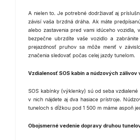
A nielen to. Je potrebné dodržiavať aj príslušn
závisí vaša brzdná dráha. Ak máte predpísanú
alebo zastavenia pred vami idúceho vozidla
bezpečne ubrzdíte vaše vozidlo a zabránite
prejazdnosť pruhov sa môže meniť v závislost
značenia sledovať počas celej jazdy tunelom.
Vzdialenosť SOS kabín a núdzových zálivov v
SOS kabínky (výklenky) sú od seba vzdialené
v nich nájdete aj dva hasiace prístroje. Núd
tuneloch s dĺžkou pod 1 500 m máme aspoň jede
Obojsmerné vedenie dopravy druhou tunelovo