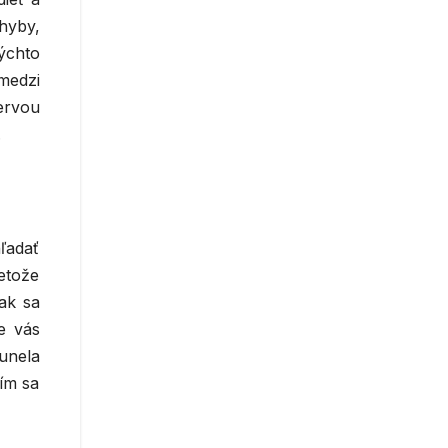
hyby,
týchto
medzi
ervou
.
ľadať
retože
ak sa
e vás
unela
ím sa