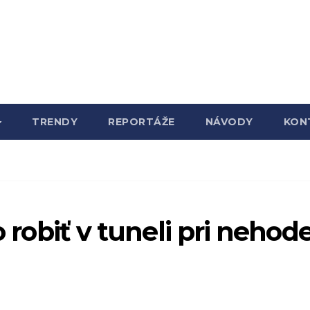
TRENDY
REPORTÁŽE
NÁVODY
KON
o robiť v tuneli pri nehod