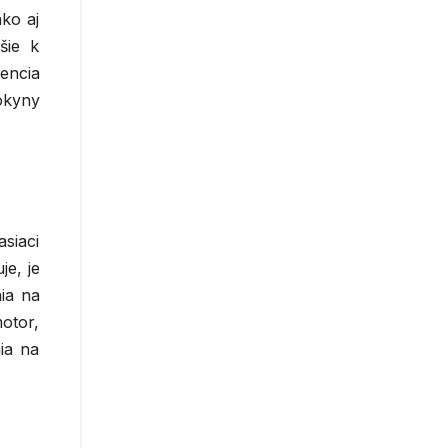
ako aj
šie k
encia
okyny
siaci
je, je
ia na
otor,
ia na