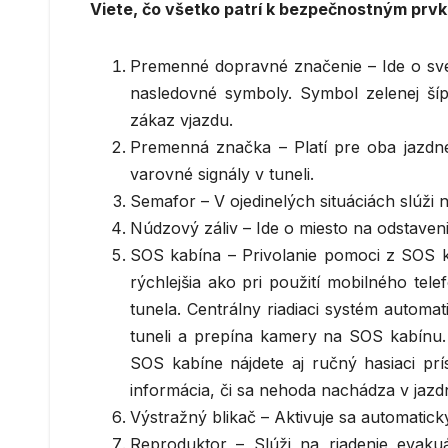
Viete, čo všetko patrí k bezpečnostným prvk
Premenné dopravné značenie – Ide o sve
nasledovné symboly. Symbol zelenej ší
zákaz vjazdu.
Premenná značka – Platí pre oba jazdné
varovné signály v tuneli.
Semafor – V ojedinelých situáciách slúži 
Núdzový záliv – Ide o miesto na odstaven
SOS kabína – Privolanie pomoci z SOS 
rýchlejšia ako pri použití mobilného tel
tunela. Centrálny riadiaci systém automa
tuneli a prepína kamery na SOS kabínu. 
SOS kabíne nájdete aj ručný hasiaci prí
informácia, či sa nehoda nachádza v jaz
Výstražný blikač – Aktivuje sa automatick
Reproduktor – Slúži na riadenie evaku