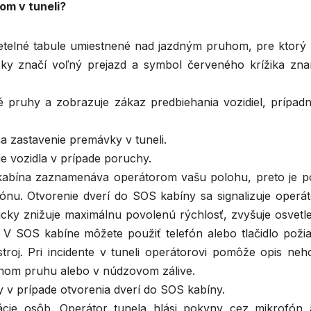
om v tuneli?
telné tabule umiestnené nad jazdným pruhom, pre ktorý p
pky značí voľný prejazd a symbol červeného krížika zn
 pruhy a zobrazuje zákaz predbiehania vozidiel, prípadn
na zastavenie premávky v tuneli.
ie vozidla v prípade poruchy.
kabína zaznamenáva operátorom vašu polohu, preto je 
efónu. Otvorenie dverí do SOS kabíny sa signalizuje oper
ticky znižuje maximálnu povolenú rýchlosť, zvyšuje osvetl
V SOS kabíne môžete použiť telefón alebo tlačidlo požia
stroj. Pri incidente v tuneli operátorovi pomôže opis neh
dnom pruhu alebo v núdzovom zálive.
y v prípade otvorenia dverí do SOS kabíny.
ácie osôb. Operátor tunela hlási pokyny cez mikrofón 