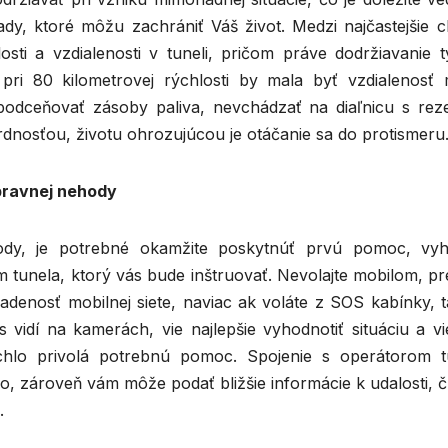
ady, ktoré môžu zachrániť Váš život. Medzi najčastejšie c
losti a vzdialenosti v tuneli, pričom práve dodržiavanie 
pri 80 kilometrovej rýchlosti by mala byť vzdialenosť 
 podceňovať zásoby paliva, nevchádzať na diaľnicu s rez
dnosťou, životu ohrozujúcou je otáčanie sa do protismeru
opravnej nehody
ody, je potrebné okamžite poskytnúť prvú pomoc, vyh
m tunela, ktorý vás bude inštruovať. Nevolajte mobilom, p
adenosť mobilnej siete, naviac ak voláte z SOS kabínky, t
 vidí na kamerách, vie najlepšie vyhodnotiť situáciu a vi
hlo privolá potrebnú pomoc. Spojenie s operátorom t
, zároveň vám môže podať bližšie informácie k udalosti, č
.