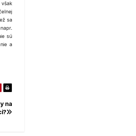
 však
elnej
ež sa
 napr.
nie sú
nie a
y na
ci?