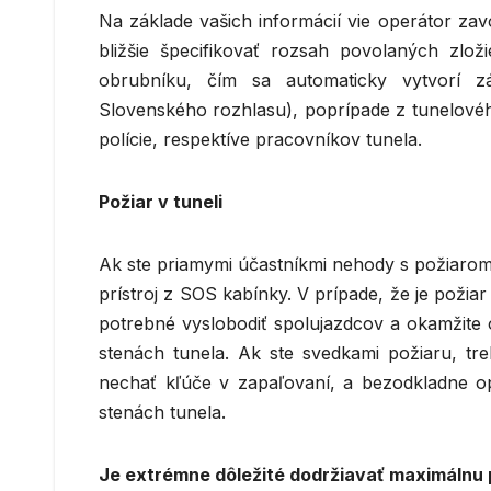
Na základe vašich informácií vie operátor zavo
bližšie špecifikovať rozsah povolaných zloži
obrubníku, čím sa automaticky vytvorí zá
Slovenského rozhlasu), poprípade z tunelovéh
polície, respektíve pracovníkov tunela.
Požiar v tuneli
Ak ste priamymi účastníkmi nehody s požiarom 
prístroj z SOS kabínky. V prípade, že je požiar
potrebné vyslobodiť spolujazdcov a okamžite 
stenách tunela. Ak ste svedkami požiaru, tre
nechať kľúče v zapaľovaní, a bezodkladne o
stenách tunela.
Je extrémne dôležité dodržiavať maximálnu p