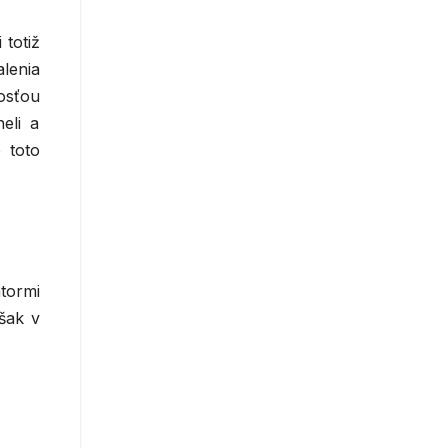
 totiž
lenia
osťou
eli a
 toto
tormi
šak v