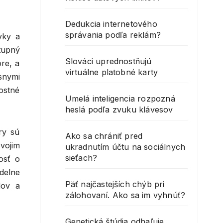
Dedukcia internetového
správania podľa reklám?
vky a
tupný
Slováci uprednostňujú
ore, a
virtuálne platobné karty
snymi
ostné
Umelá inteligencia rozpozná
heslá podľa zvuku klávesov
ry sú
Ako sa chrániť pred
svojim
ukradnutím účtu na sociálnych
sieťach?
osť o
idelne
Päť najčastejších chýb pri
lov a
zálohovaní. Ako sa im vyhnúť?
Genetická štúdia odhaľuje