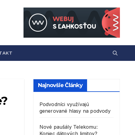
TAKT
Najnovšie Články
e?
Podvodníci využívajú
generované hlasy na podvody
Nové paušály Telekomu:
Koniec dátových limitov?