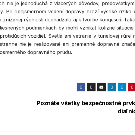
h nie je jednoduchá z viacerých dôvodov, predovšetkým
y. Pri obojsmernom vedení dopravy hrozí vysoké riziko č
níženej rýchlosti dochádzalo aj k tvorbe kongescií. Takti
 stiesnených podmienkach by mohli vznikať kolízne situácie
rotiidúcich vozidiel. Svetlá ani vetranie v tunelovej rúre 
tranne nie je realizované ani premenné dopravné znače
jednosmerného dopravného prúdu.
Poznáte všetky bezpečnostné prvk
diaľni