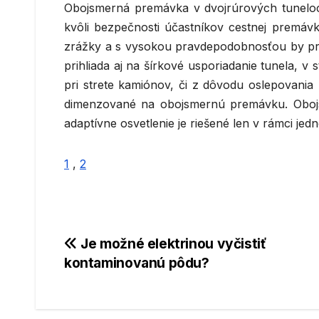
Obojsmerná premávka v dvojrúrových tuneloc
kvôli bezpečnosti účastníkov cestnej premávk
zrážky a s vysokou pravdepodobnosťou by pri z
prihliada aj na šírkové usporiadanie tunela, v
pri strete kamiónov, či z dôvodu oslepovania p
dimenzované na obojsmernú premávku. Obojs
adaptívne osvetlenie je riešené len v rámci 
1
,
2
Navigácia
Je možné elektrinou vyčistiť
kontaminovanú pôdu?
v
článku