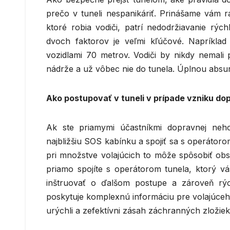
prečo v tuneli nespanikáriť. Prinášame vám r
ktoré robia vodiči, patrí nedodržiavanie rých
dvoch faktorov je veľmi kľúčové. Napríklad 
vozidlami 70 metrov. Vodiči by nikdy nemali
nádrže a už vôbec nie do tunela. Úplnou absur
Ako postupovať v tuneli v prípade vzniku d
Ak ste priamymi účastníkmi dopravnej neh
najbližšiu SOS kabínku a spojiť sa s operátoro
pri množstve volajúcich to môže spôsobiť obs
priamo spojíte s operátorom tunela, ktorý vás
inštruovať o ďalšom postupe a zároveň rýc
poskytuje komplexnú informáciu pre volajúceho
urýchli a zefektívni zásah záchranných zložiek