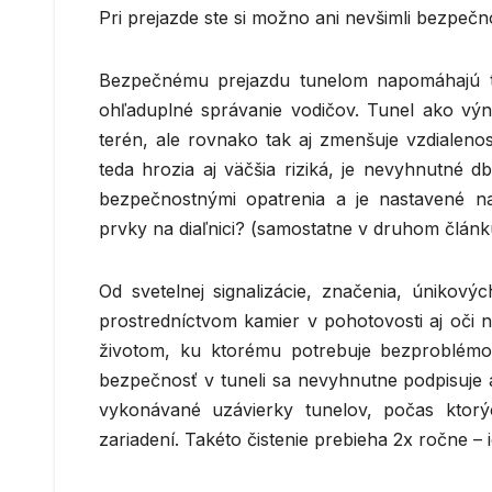
Pri prejazde ste si možno ani nevšimli bezpečn
Bezpečnému prejazdu tunelom napomáhajú tr
ohľaduplné správanie vodičov. Tunel ako vý
terén, ale rovnako tak aj zmenšuje vzdialenos
teda hrozia aj väčšia riziká, je nevyhnutné 
bezpečnostnými opatrenia a je nastavené n
prvky na diaľnici? (samostatne v druhom článk
Od svetelnej signalizácie, značenia, únikový
prostredníctvom kamier v pohotovosti aj oči na
životom, ku ktorému potrebuje bezproblémo
bezpečnosť v tuneli sa nevyhnutne podpisuje aj
vykonávané uzávierky tunelov, počas ktorý
zariadení. Takéto čistenie prebieha 2x ročne – 