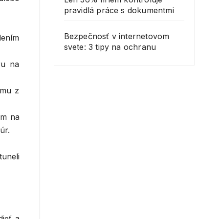
pravidlá práce s dokumentmi
Bezpečnosť v internetovom
dením
svete: 3 tipy na ochranu
ru na
ymu z
om na
úr.
tuneli
dieť a