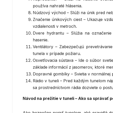
používa nahraté hlásenia.
Núdzový východ – Slúži na únik pred ne
Značenie únikových ciest – Ukazuje vzd
vzdialenosti v metroch.
Dvere hydrantu – Slúžia na označeni
hasenie.
Ventilátory – Zabezpečujú prevetrávan
tunela v prípade požiaru.
Osvetľovacia sústava – Ide o súbor svet
základe informácií z jasomerov, ktoré me
Dopravné gombíky – Svietia v normálnej p
Rádio v tuneli – Pred každým tunelom náj
sa prostredníctvom rádia dozviete o post
Návod na prežitie v tuneli – Ako sa správať
Ako bezpečne prejsť tunelom, aké pravidlá dodr