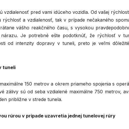
ú vzdialenosť pred vami idúceho vozidla. Od vašej rýchlosti
 rýchlosť a vzdialenosť, tak v prípade nečakaného spoma
, vrátane vášho reakčného času, s vysokou pravdepodobn
 nárazu. Je potrebné ešte podotknúť, že rýchlosť v tun
i od intenzity dopravy v tuneli, preto je veľmi dôležité
 tuneli
 maximálne 150 metrov a okrem priameho spojenia s operá
zové zálivy sú od seba vzdialené maximálne 750 metrov, av
n približne v strede tunela.
u rúrou v prípade uzavretia jednej tunelovej rúry