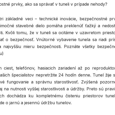
ostné prvky, ako sa správať v tuneli v prípade nehody?
i základné veci – technické inovácie, bezpečnostné pr
nimočné stavebné dielo pomáha preklenúť ťažký a nedos
ti. Kvôli tomu, že v tuneli sa ocitáme v uzavretom priest
dbať o bezpečnosť. Vnútorné vybavenie tunela sa riadi prí
a najvyššiu mieru bezpečnosti. Poznáte všetky bezpečn
u)
ch ciest, telefónov, hasiacich zariadení až po reprodukto
šich špecialistov nepretržite 24 hodín denne. Tunel žije 
vé fungovanie a správnu starostlivosť. Zvýšená pozorn
 na nutnosti vyššej starostlivosti a údržby. Preto sú prav
ch dochádza ku kompletnému čisteniu priestorov tune
ide o jarnú a jesennú údržbu tunelov.