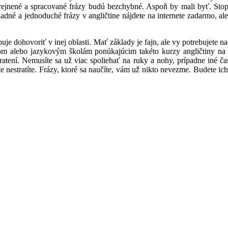
ejnené a spracované frázy budú bezchybné. Aspoň by mali byť. Stope
ladné a jednoduché frázy v angličtine nájdete na internete zadarmo, al
e dohovoriť v inej oblasti. Mať základy je fajn, ale vy potrebujete nad
orom alebo jazykovým školám ponúkajúcim takéto kurzy angličtiny na
tení. Nemusíte sa už viac spoliehať na ruky a nohy, prípadne iné čast
e nestratíte. Frázy, ktoré sa naučíte, vám už nikto nevezme. Budete ic