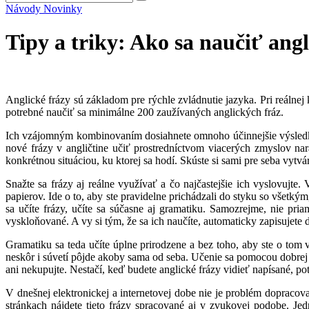
Návody
Novinky
Tipy a triky: Ako sa naučiť angl
Anglické frázy sú základom pre rýchle zvládnutie jazyka. Pri reálne
potrebné naučiť sa minimálne 200 zaužívaných anglických fráz.
Ich vzájomným kombinovaním dosiahnete omnoho účinnejšie výsledky
nové frázy v angličtine učiť prostredníctvom viacerých zmyslov nara
konkrétnou situáciou, ku ktorej sa hodí. Skúste si sami pre seba vyt
Snažte sa frázy aj reálne využívať a čo najčastejšie ich vyslovujte. 
papierov. Ide o to, aby ste pravidelne prichádzali do styku so všetk
sa učíte frázy, učíte sa súčasne aj gramatiku. Samozrejme, nie pr
vyskloňované. A vy si tým, že sa ich naučíte, automaticky zapisujete
Gramatiku sa teda učíte úplne prirodzene a bez toho, aby ste o tom 
neskôr i súvetí pôjde akoby sama od seba. Učenie sa pomocou dobrej
ani nekupujte. Nestačí, keď budete anglické frázy vidieť napísané, p
V dnešnej elektronickej a internetovej dobe nie je problém dopraco
stránkach nájdete tieto frázy spracované aj v zvukovej podobe. Jed