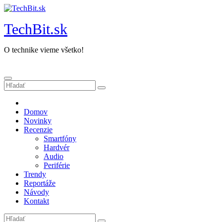
Prejsť
na
TechBit.sk
obsah
O technike vieme všetko!
Domov
Novinky
Recenzie
Smartfóny
Hardvér
Audio
Periférie
Trendy
Reportáže
Návody
Kontakt