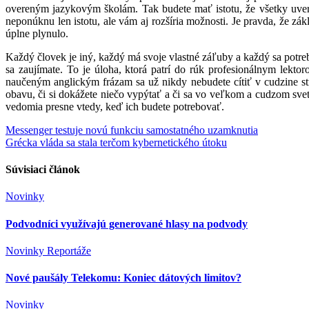
overeným jazykovým školám. Tak budete mať istotu, že všetky uver
neponúknu len istotu, ale vám aj rozšíria možnosti. Je pravda, že zák
úplne plynulo.
Každý človek je iný, každý má svoje vlastné záľuby a každý sa potrebuj
sa zaujímate. To je úloha, ktorá patrí do rúk profesionálnym lekt
naučeným anglickým frázam sa už nikdy nebudete cítiť v cudzine stra
obavu, či si dokážete niečo vypýtať a či sa vo veľkom a cudzom svet
vedomia presne vtedy, keď ich budete potrebovať.
Navigácia
Messenger testuje novú funkciu samostatného uzamknutia
Grécka vláda sa stala terčom kybernetického útoku
v
článku
Súvisiaci článok
Novinky
Podvodníci využívajú generované hlasy na podvody
Novinky
Reportáže
Nové paušály Telekomu: Koniec dátových limitov?
Novinky