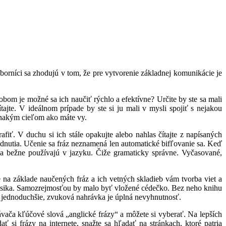
borníci sa zhodujú v tom, že pre vytvorenie základnej komunikácie je
 je možné sa ich naučiť rýchlo a efektívne? Určite by ste sa mali
tajte. V ideálnom prípade by ste si ju mali v mysli spojiť s nejakou
ovnakým cieľom ako máte vy.
rafiť. V duchu si ich stále opakujte alebo nahlas čítajte z napísaných
budnutia. Učenie sa fráz neznamená len automatické bifľovanie sa. Keď
 sa bežne používajú v jazyku. Čiže gramaticky správne. Vyčasované,
e na základe naučených fráz a ich vetných skladieb vám tvorba viet a
klasika. Samozrejmosťou by malo byť vložené cédečko. Bez neho knihu
ie jednoduchšie, zvuková nahrávka je úplná nevyhnutnosť.
vača kľúčové slová „anglické frázy“ a môžete si vyberať. Na lepších
 si frázy na internete, snažte sa hľadať na stránkach, ktoré patria