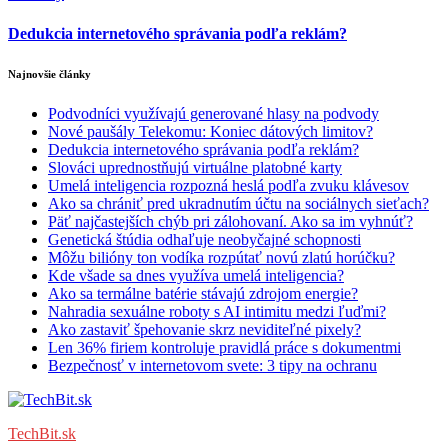
Dedukcia internetového správania podľa reklám?
Najnovšie články
Podvodníci využívajú generované hlasy na podvody
Nové paušály Telekomu: Koniec dátových limitov?
Dedukcia internetového správania podľa reklám?
Slováci uprednostňujú virtuálne platobné karty
Umelá inteligencia rozpozná heslá podľa zvuku klávesov
Ako sa chrániť pred ukradnutím účtu na sociálnych sieťach?
Päť najčastejších chýb pri zálohovaní. Ako sa im vyhnúť?
Genetická štúdia odhaľuje neobyčajné schopnosti
Môžu bilióny ton vodíka rozpútať novú zlatú horúčku?
Kde všade sa dnes využíva umelá inteligencia?
Ako sa termálne batérie stávajú zdrojom energie?
Nahradia sexuálne roboty s AI intimitu medzi ľuďmi?
Ako zastaviť špehovanie skrz neviditeľné pixely?
Len 36% firiem kontroluje pravidlá práce s dokumentmi
Bezpečnosť v internetovom svete: 3 tipy na ochranu
TechBit.sk