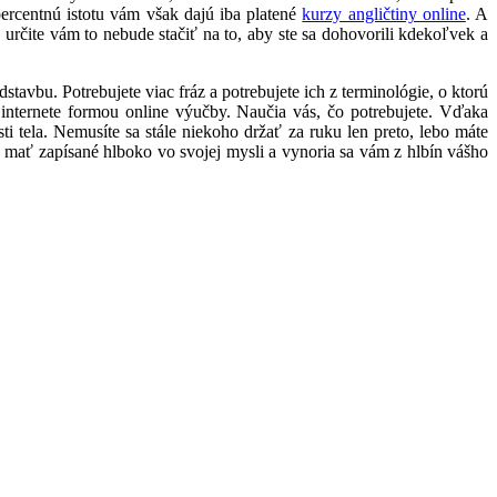
rcentnú istotu vám však dajú iba platené
kurzy angličtiny online
. A
e určite vám to nebude stačiť na to, aby ste sa dohovorili kdekoľvek a
stavbu. Potrebujete viac fráz a potrebujete ich z terminológie, o ktorú
 internete formou online výučby. Naučia vás, čo potrebujete. Vďaka
i tela. Nemusíte sa stále niekoho držať za ruku len preto, lebo máte
h mať zapísané hlboko vo svojej mysli a vynoria sa vám z hlbín vášho