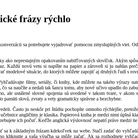
ické frázy rýchlo
j konverzácii sa potrebujete vyjadrovať pomocou zmysluplných viet. Od
 ako neprestajným opakovaním nabifľovaných slovíčok. Akým spôsobom
z. Každú novú vetu si napíšte na papier a zároveň si ju nahlas prečí
várať modelové situácie, do ktorých môžete zapojiť aj druhých ľudí s r
Vyhľadávajte filmy, seriály, či knihy, kde môžete na takéto výrazy nat
ým, čo sa naučíte a nedali tak šancu tomu, aby nové učivo upadlo do za
iamo, ale ustálené slovné spojenia sú uvedené v takom tvare, v akom
 do pamäti slová, zvraty a vety gramaticky správne a bezchybne.
vedeli. Často ju neskôr pri štúdiu pochopíte omnoho rýchlejšie, pretož
 učebnice angličtiny je klasika. Papierová kniha je medzi nimi úplná 
otrebujete ich počuť. Keďže anglická výslovnosť nepatrí práve medzi t
vať sa k základným frázam kdekoľvek na webe. Stačí zadať do vyhľadá
no kliknutie a vaša výučba sa môže začať. Ak sa rozhodnete vyhľadať