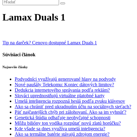
Lamax Duals 1
Navigácia
Tip na darček? Cenovo dostupné Lamax Duals 1
v
Súvisiaci článok
článku
Najnovšie články
Podvodníci využívajú generované hlasy na podvody
Nové paušály Telekomu: Koniec dátových limitov?
Dedukcia internetového správania podľa reklám?
Slováci uprednostňujú virtuálne platobné karty
Umelá inteligencia rozpozná heslá podľa zvuku klávesov
Ako sa chrániť pred ukradnutím účtu na sociálnych sieťach?
Päť najčastejších chýb pri zálohovaní. Ako sa im vyhnúť?
Genetická štúdia odhaľuje neobyčajné schopnosti
Môžu bilióny ton vodíka rozpútať novú zlatú horúčku?
Kde všade sa dnes využíva umelá inteligencia?
Ako sa termálne batérie stávajú zdrojom energie?