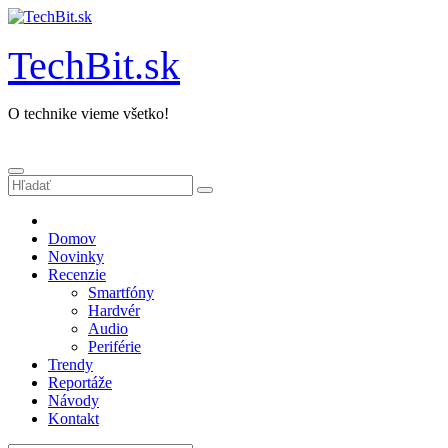
Prejsť
na
obsah
TechBit.sk
O technike vieme všetko!
Domov
Novinky
Recenzie
Smartfóny
Hardvér
Audio
Periférie
Trendy
Reportáže
Návody
Kontakt