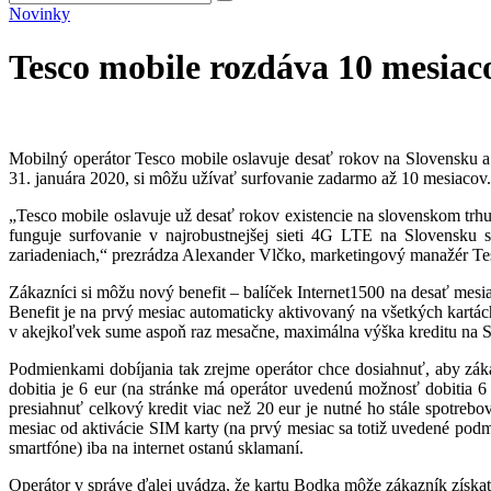
Novinky
Tesco mobile rozdáva 10 mesiac
Mobilný operátor Tesco mobile oslavuje desať rokov na Slovensku a
31. januára 2020, si môžu užívať surfovanie zadarmo až 10 mesiacov.
„Tesco mobile oslavuje už desať rokov existencie na slovenskom trhu
funguje surfovanie v najrobustnejšej sieti 4G LTE na Slovensku 
zariadeniach,“ prezrádza Alexander Vlčko, marketingový manažér T
Zákazníci si môžu nový benefit – balíček Internet1500 na desať mes
Benefit je na prvý mesiac automaticky aktivovaný na všetkých kartác
v akejkoľvek sume aspoň raz mesačne, maximálna výška kreditu na SIM
Podmienkami dobíjania tak zrejme operátor chce dosiahnuť, aby zákaz
dobitia je 6 eur (na stránke má operátor uvedenú možnosť dobitia 
presiahnuť celkový kredit viac než 20 eur je nutné ho stále spotrebo
mesiac od aktivácie SIM karty (na prvý mesiac sa totiž uvedené podmi
smartfóne) iba na internet ostanú sklamaní.
Operátor v správe ďalej uvádza, že kartu Bodka môže zákazník získať