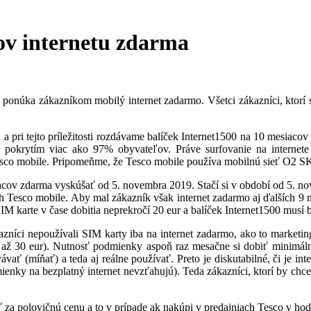
ov internetu zdarma
 ponúka zákazníkom mobilý internet zadarmo. Všetci zákazníci, ktorí
 a pri tejto príležitosti rozdávame balíček Internet1500 na 10 mesiaco
s pokrytím viac ako 97% obyvateľov. Práve surfovanie na internete 
esco mobile. Pripomeňme, že Tesco mobile používa mobilnú sieť O2 S
iacov zdarma vyskúšať od 5. novembra 2019. Stačí si v období od 5. n
h Tesco mobile. Aby mal zákazník však internet zadarmo aj ďalších 9 me
 karte v čase dobitia neprekročí 20 eur a balíček Internet1500 musí b
níci nepoužívali SIM karty iba na internet zadarmo, ako to marketing
6 až 30 eur). Nutnosť podmienky aspoň raz mesačne si dobiť minimálne
vávať (míňať) a teda aj reálne používať. Preto je diskutabilné, či je i
enky na bezplatný internet nevzťahujú). Teda zákazníci, ktorí by chce
 za polovičnú cenu a to v prípade ak nakúpi v predajniach Tesco v ho