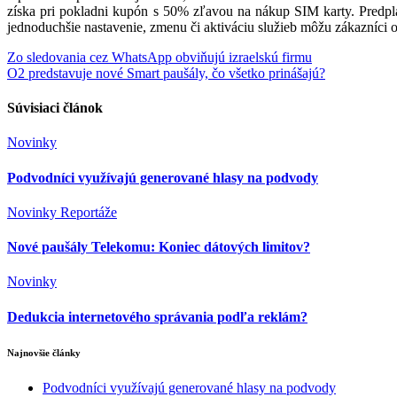
získa pri pokladni kupón s 50% zľavou na nákup SIM karty. Predpla
jednoduchšie nastavenie, zmenu či aktiváciu služieb môžu zákazníci 
Navigácia
Zo sledovania cez WhatsApp obviňujú izraelskú firmu
O2 predstavuje nové Smart paušály, čo všetko prinášajú?
v
článku
Súvisiaci článok
Novinky
Podvodníci využívajú generované hlasy na podvody
Novinky
Reportáže
Nové paušály Telekomu: Koniec dátových limitov?
Novinky
Dedukcia internetového správania podľa reklám?
Najnovšie články
Podvodníci využívajú generované hlasy na podvody