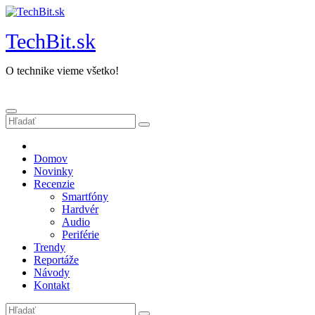
Prejsť
na
TechBit.sk
obsah
O technike vieme všetko!
Domov
Novinky
Recenzie
Smartfóny
Hardvér
Audio
Periférie
Trendy
Reportáže
Návody
Kontakt