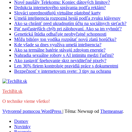
Nové paušály Telekomu: Koniec dátových limitov?
Dedukcia internetového správania podľa reklám?
Slováci uprednostňujú virtuálne platobné karty
Umelá inteligencia rozpozná heslá podľa zvuku klávesov
Ako sa chrániť pred ukradnutím účtu na sociálnych sieťach?
Päť najčastejších chýb pri zálohovaní. Ako sa im vyhnúť?
Genetická štúdia odhaľuje neobyčajné schopnosti
Môžu bilióny ton vodíka rozpútať novú zlatú horúčku?
Kde všade sa dnes využíva umelá inteligencia?
Ako sa termálne batérie stávajú zdrojom energie?
Nahradia sexuálne roboty s AI intimitu medzi ľuďmi?
Ako zastaviť špehovanie skrz neviditeľné pixely?
Len 36% firiem kontroluje pravidlá práce s dokumentmi
Bezpečnosť v internetovom svete: 3 tipy na ochranu
TechBit.sk
O technike vieme všetko!
Vytvorené pomocou WordPress
|
Téma: Newsup od
Themeansar
.
Domov
Novinky
Recenzie