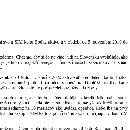
 si svoju SIM kartu Bodka aktivujú v období od 5. novembra 2019 do
v zdarma. Chceme, aby si čo najviac ľudí na Slovensku vyskúšalo, ako
je jednou z najobľúbenejších činností našich zákazníkov na smart
K.
ovembra 2019 do 31. januára 2020 aktivovať predplatenú kartu Bodka.
siacov musí splniť tri podmienky operátora. Dobiť si kredit na karte
yť nepretržite aktívny počas celého využívania zľavy.
ovo deklaruje, ale aby boli nútení dobíjať si kredit. Minimálna suma
 6 eurový kredit teda nie je zanedbateľný, navyše ak kredit nesmie
nternet zadarmo na 10 mesiacov ako uvádza operátor, alebo iba na prvý
li si iba zakúpiť SIM kartu a používať ju ako druhú (napr. v dual SIM
dnote nad 15 eur (v období od 6. novembra 2019 do 8. januára 2020) a