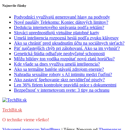
Najnovšie články
Podvodníci využívajú generované hlasy na podvody
Nové paušály Telekomu: Koniec dátových limitov?
Dedukcia internetového správania podľa reklám?
Slováci uprednostňujú virtuálne platobné karty
Umelá inteligencia rozpozná heslá podľa zvuku klávesov
Ako sa chrániť pred ukradnutím účtu na sociálnych sieťach?
Päť najčastejších chýb pri zálohovaní. Ako sa im vyhnúť?
Genetická štúdia odhaľuje neobyčajné schopnosti
Môžu bilióny ton vodíka rozpútať novú zlatú horúčku?
Kde všade sa dnes využíva umelá inteligencia?
Ako sa termálne batérie stávajú zdrojom energie?
Nahradia sexuálne roboty s AI intimitu medzi ľuďmi?
Ako zastaviť špehovanie skrz neviditeľné pixely?
Len 36% firiem kontroluje pravidlá práce s dokumentmi
Bezpečnosť v internetovom svete: 3 tipy na ochranu
TechBit.sk
O technike vieme všetko!
Vytvorené pomocou WordPress
|
Téma: Newsup od
Themeansar
.