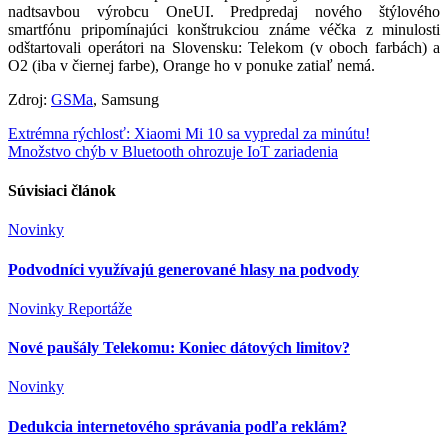
nadtsavbou výrobcu OneUI. Predpredaj nového štýlového
smartfónu pripomínajúci konštrukciou známe véčka z minulosti
odštartovali operátori na Slovensku: Telekom (v oboch farbách) a
O2 (iba v čiernej farbe), Orange ho v ponuke zatiaľ nemá.
Zdroj:
GSMa
, Samsung
Navigácia
Extrémna rýchlosť: Xiaomi Mi 10 sa vypredal za minútu!
Množstvo chýb v Bluetooth ohrozuje IoT zariadenia
v
článku
Súvisiaci článok
Novinky
Podvodníci využívajú generované hlasy na podvody
Novinky
Reportáže
Nové paušály Telekomu: Koniec dátových limitov?
Novinky
Dedukcia internetového správania podľa reklám?