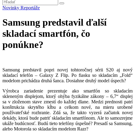
Novinky
Reportáže
Samsung predstavil ďalší
skladací smartfón, čo
ponúkne?
Samsung predstavil popri novej tohtoročnej sérii S20 aj nový
skladací telefón – Galaxy Z Flip. Po fiasku so skladacím „Fold“
modelom prichádza druhá šanca. Dosiahne druhý model úspech?
Výrobca zariadenie prezentuje ako smartfón so skladacím
skleneným displejom, ktorý ohýba fyzikálne zákony – 6,7“ displej
sa v zloženom stave zmestí do každej dlane. Medzi prednosti patrí
konštrukcia skrytého kĺbu a celkom nové, na mieru urobené
používateľské rozhranie. Zdá sa, že takto vyzerá začiatok novej
dekády, ktorá bude patriť skladacím smartfónom. Ale to samozrejme
ukáže budúcnosť. Budú tieto telefóny úspešné? Presadí sa Samsung,
alebo Motorola so skladacím modelom Razr?