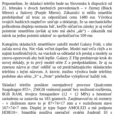
Pripomeňme, že skladací telefón bude na Slovensku k dispozícii od
21. februára v dvoch farebných prevedeniach – v čiernej (Black
Mirror) a fialovej (Purple Mirror). Zákazníci si môžu smartfón
predobjednať už teraz za odporúčanú cenu 1480 eur. Výrobca
svojich budúcich majiteľov uisťuje a deklaruje, že sa mechanického
poškodenia displeja nemusia báť, keďže súčasťou záruky je aj ročné
poistenie smartfónu (avšak aj toto má akési „ale“) – zákazník má
nárok na jednu poistnú udalosť so spoluúčasťou 109 eur.
Kategóriu skladacích smartfónov založil model Galaxy Fold, s ním
začala nová éra. Nie však veľmi úspešne. Model mal veľa chýb a to
najmä konštrukčných, na viackrát sa odkladal ich predaj a modely sa
znovu-opravovali aby boli lepšie. Galaxy Z Flip predstavuje krok do
novej dekády, je to prvý model série Z a predpokladáme, že aj za
zmenou názvu je chuť odlíšiť sa od predchádzajúceho skladacieho
telefónu s iným názvom. A ktovie, možno výrobca bude telefóny
podobne ako sériu „S“ a „Note“ priebežne vylepšovať každý rok.
Skladací telefón ponúkne osemjadrový procesor Qualcomm
Snapdragon 855+, 256GB vnútornú pamäť bez možnosti rozšírenia,
8GB RAM, dvojicu fotoaparátov (12 + 12 MPx) a hmotnosť
zariadenia sa zastavila na 183 gramoch. Zaujímavosťou sú rozmery
– v zloženom stave to je 87×74×17 mm a v rozloženom stave
167×74×7 mm. Displej je typu Super AMOLED a má podporu
HDR10+. Smartfón používa operačný systém Android 10 s