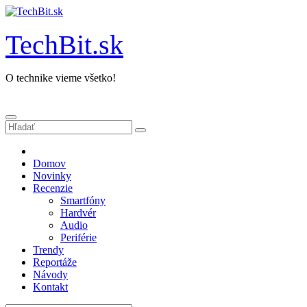
Prejsť
na
obsah
TechBit.sk
O technike vieme všetko!
Domov
Novinky
Recenzie
Smartfóny
Hardvér
Audio
Periférie
Trendy
Reportáže
Návody
Kontakt