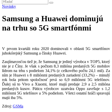
Novinky
Samsung a Huawei dominujú
na trhu so 5G smartfónmi
V prvom kvartáli roku 2020 dominovali v oblasti 5G smartfónov
juhokórejský Samsung a čínsky Huawei.
Zaujímavosťou tiež je, že Samsung je jediný výrobca v TOP5, ktorý
nie je z Číny. Je však s počtom 8,3 milióna predaných 5G mobilov
lídrom na trhu s podielom 34,1% (z celkového počtu 24,1 mil). Za
ním je Huawei s 8 miliónmi predaných zariadení (33,2%) – minulý
rok bola pritom spoločnosť prvá so 6,9 miliónmi 5G telefónov.
Ďalej sú to Vivo a Xiaomi, ktoré majú predaje 2,9 a 2,5 milióna
predaných kusov. Päticu výrobcov uzatvára Oppo završuje s 1,2
miliónmi 5G telefónov a 5% podielom. Všetci ostatní hráči spravujú
majú iba 5%.
Zdroj:
GSMa