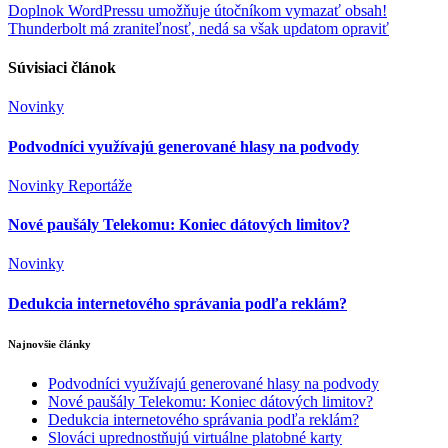
Navigácia
Doplnok WordPressu umožňuje útočníkom vymazať obsah!
Thunderbolt má zraniteľnosť, nedá sa však updatom opraviť
v
článku
Súvisiaci článok
Novinky
Podvodníci využívajú generované hlasy na podvody
Novinky
Reportáže
Nové paušály Telekomu: Koniec dátových limitov?
Novinky
Dedukcia internetového správania podľa reklám?
Najnovšie články
Podvodníci využívajú generované hlasy na podvody
Nové paušály Telekomu: Koniec dátových limitov?
Dedukcia internetového správania podľa reklám?
Slováci uprednostňujú virtuálne platobné karty