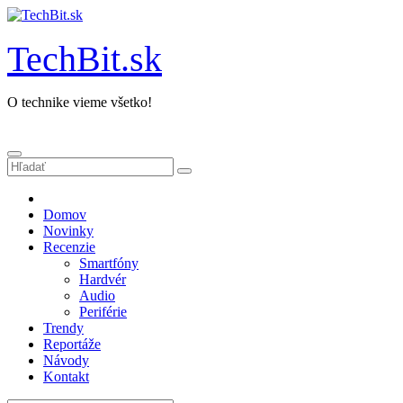
Prejsť
na
obsah
TechBit.sk
O technike vieme všetko!
Domov
Novinky
Recenzie
Smartfóny
Hardvér
Audio
Periférie
Trendy
Reportáže
Návody
Kontakt