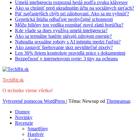
Umelá inteligencia rozpozná heslá podľa zvuku klávesov
Ako sa chrániť pred ukradnutím účtu na sociálnych sieťach?
Päť najčastejších chýb pri zálohovaní. Ako sa im vyhnúť?
Genetická štúdia odhaľuje neobyčajné schopnosti
Môžu bilióny ton vodíka rozpútať novú zlatú horúčku?
Kde všade sa dnes využíva umelá inteligencia?
Ako sa termálne batérie stávajú zdrojom energie?
Nahradia sexuálne roboty s AI intimitu medzi ľuďmi?
Ako zastaviť špehovanie skrz neviditeľné pixely?
Len 36% firiem kontroluje pravidlá práce s dokumentmi
Bezpečnosť v internetovom svete: 3 tipy na ochranu
TechBit.sk
O technike vieme všetko!
Vytvorené pomocou WordPress
|
Téma: Newsup od
Themeansar
.
Domov
Novinky
Recenzie
Smartfóny
Hardvér
Audio