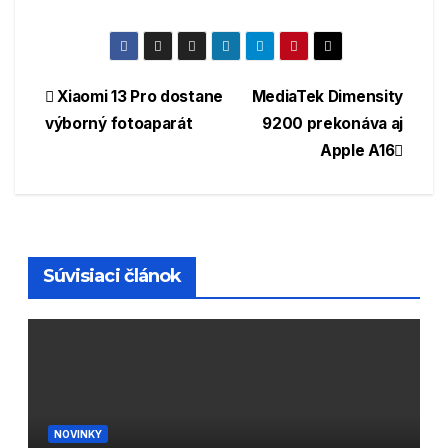
Navigácia
Xiaomi 13 Pro dostane
MediaTek Dimensity
výborný fotoaparát
9200 prekonáva aj
v
Apple A16
článku
Súvisiaci článok
NOVINKY