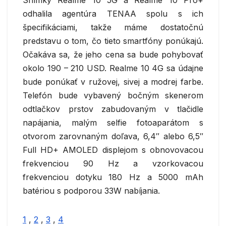
odhalila agentúra TENAA spolu s ich
špecifikáciami, takže máme dostatočnú
predstavu o tom, čo tieto smartfóny ponúkajú.
Očakáva sa, že jeho cena sa bude pohybovať
okolo 190 – 210 USD. Realme 10 4G sa údajne
bude ponúkať v ružovej, sivej a modrej farbe.
Telefón bude vybavený bočným skenerom
odtlačkov prstov zabudovaným v tlačidle
napájania, malým selfie fotoaparátom s
otvorom zarovnaným doľava, 6,4″ alebo 6,5″
Full HD+ AMOLED displejom s obnovovacou
frekvenciou 90 Hz a vzorkovacou
frekvenciou dotyku 180 Hz a 5000 mAh
batériou s podporou 33W nabíjania.
1
,
2
,
3
,
4