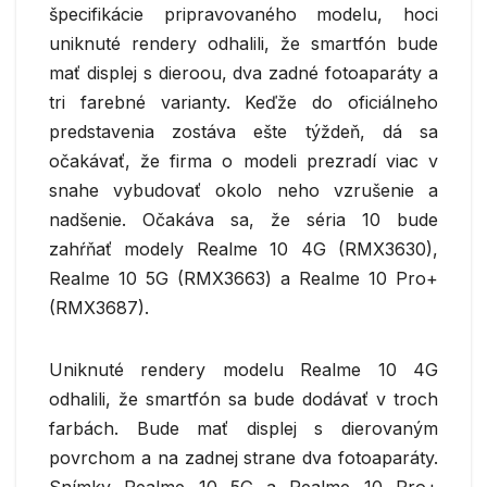
špecifikácie pripravovaného modelu, hoci
uniknuté rendery odhalili, že smartfón bude
mať displej s dieroou, dva zadné fotoaparáty a
tri farebné varianty. Keďže do oficiálneho
predstavenia zostáva ešte týždeň, dá sa
očakávať, že firma o modeli prezradí viac v
snahe vybudovať okolo neho vzrušenie a
nadšenie. Očakáva sa, že séria 10 bude
zahŕňať modely Realme 10 4G (RMX3630),
Realme 10 5G (RMX3663) a Realme 10 Pro+
(RMX3687).
Uniknuté rendery modelu Realme 10 4G
odhalili, že smartfón sa bude dodávať v troch
farbách. Bude mať displej s dierovaným
povrchom a na zadnej strane dva fotoaparáty.
Snímky Realme 10 5G a Realme 10 Pro+