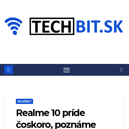
Prejsť
na
obsah
NOVINKY
Realme 10 príde
čoskoro, poznáme