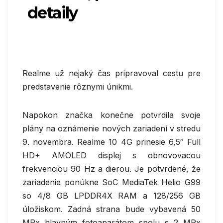
detaily
Realme už nejaký čas pripravoval cestu pre
predstavenie rôznymi únikmi.
Napokon značka konečne potvrdila svoje
plány na oznámenie nových zariadení v stredu
9. novembra. Realme 10 4G prinesie 6,5″ Full
HD+ AMOLED displej s obnovovacou
frekvenciou 90 Hz a dierou. Je potvrdené, že
zariadenie ponúkne SoC MediaTek Helio G99
so 4/8 GB LPDDR4X RAM a 128/256 GB
úložiskom. Zadná strana bude vybavená 50
MPx hlavným fotoaparátom spolu s 2 MPx