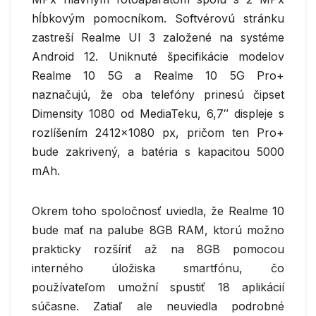
hĺbkovým pomocníkom. Softvérovú stránku
zastreší Realme UI 3 založené na systéme
Android 12. Uniknuté špecifikácie modelov
Realme 10 5G a Realme 10 5G Pro+
naznačujú, že oba telefóny prinesú čipset
Dimensity 1080 od MediaTeku, 6,7″ displeje s
rozlíšením 2412×1080 px, pričom ten Pro+
bude zakrivený, a batéria s kapacitou 5000
mAh.
Okrem toho spoločnosť uviedla, že Realme 10
bude mať na palube 8GB RAM, ktorú možno
prakticky rozšíriť až na 8GB pomocou
interného úložiska smartfónu, čo
používateľom umožní spustiť 18 aplikácií
súčasne. Zatiaľ ale neuviedla podrobné