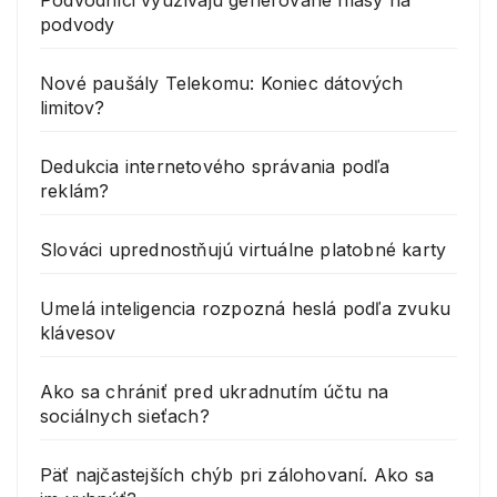
Podvodníci využívajú generované hlasy na
podvody
Nové paušály Telekomu: Koniec dátových
limitov?
Dedukcia internetového správania podľa
reklám?
Slováci uprednostňujú virtuálne platobné karty
Umelá inteligencia rozpozná heslá podľa zvuku
klávesov
Ako sa chrániť pred ukradnutím účtu na
sociálnych sieťach?
Päť najčastejších chýb pri zálohovaní. Ako sa