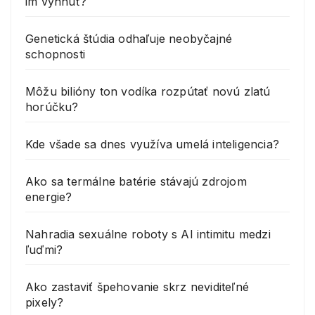
im vyhnúť?
Genetická štúdia odhaľuje neobyčajné
schopnosti
Môžu bilióny ton vodíka rozpútať novú zlatú
horúčku?
Kde všade sa dnes využíva umelá inteligencia?
Ako sa termálne batérie stávajú zdrojom
energie?
Nahradia sexuálne roboty s AI intimitu medzi
ľuďmi?
Ako zastaviť špehovanie skrz neviditeľné
pixely?