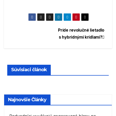
Navigácia
Príde revolučné lietadlo
s hybridnými krídlami?
v
článku
Súvisiaci článok
Najnovšie Články