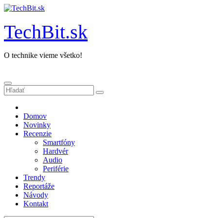
Prejsť
na
obsah
TechBit.sk
O technike vieme všetko!
Domov
Novinky
Recenzie
Smartfóny
Hardvér
Audio
Periférie
Trendy
Reportáže
Návody
Kontakt