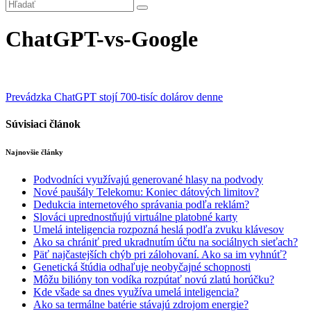
ChatGPT-vs-Google
Navigácia
Prevádzka ChatGPT stojí 700-tisíc dolárov denne
v
Súvisiaci článok
článku
Najnovšie články
Podvodníci využívajú generované hlasy na podvody
Nové paušály Telekomu: Koniec dátových limitov?
Dedukcia internetového správania podľa reklám?
Slováci uprednostňujú virtuálne platobné karty
Umelá inteligencia rozpozná heslá podľa zvuku klávesov
Ako sa chrániť pred ukradnutím účtu na sociálnych sieťach?
Päť najčastejších chýb pri zálohovaní. Ako sa im vyhnúť?
Genetická štúdia odhaľuje neobyčajné schopnosti
Môžu bilióny ton vodíka rozpútať novú zlatú horúčku?
Kde všade sa dnes využíva umelá inteligencia?
Ako sa termálne batérie stávajú zdrojom energie?