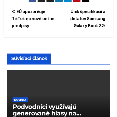
Navigácia
EÚ upozorňuje
Únik špecifikácií a
TikTok na nové online
detailov Samsung
v
predpisy
Galaxy Book 3
článku
Súvisiaci článok
NOVINKY
Podvodníci využívajú
generované hlasy na