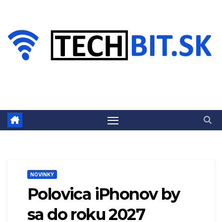
Prejsť
na
obsah
NOVINKY
Polovica iPhonov by
sa do roku 2027