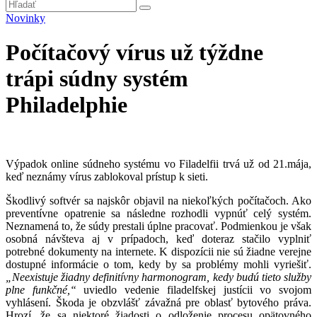
Novinky
Počítačový vírus už týždne
trápi súdny systém
Philadelphie
Výpadok online súdneho systému vo Filadelfii trvá už od 21.mája,
keď neznámy vírus zablokoval prístup k sieti.
Škodlivý softvér sa najskôr objavil na niekoľkých počítačoch. Ako
preventívne opatrenie sa následne rozhodli vypnúť celý systém.
Neznamená to, že súdy prestali úplne pracovať. Podmienkou je však
osobná návšteva aj v prípadoch, keď doteraz stačilo vyplniť
potrebné dokumenty na internete. K dispozícii nie sú žiadne verejne
dostupné informácie o tom, kedy by sa problémy mohli vyriešiť.
„Neexistuje žiadny definitívny harmonogram, kedy budú tieto služby
plne funkčné,“
uviedlo vedenie filadelfskej justícii vo svojom
vyhlásení. Škoda je obzvlášť závažná pre oblasť bytového práva.
Hrozí, že sa niektoré žiadosti o odloženie procesu opätovného