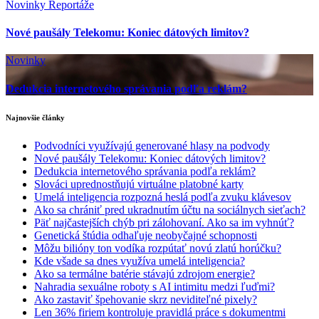
Novinky
Reportáže
Nové paušály Telekomu: Koniec dátových limitov?
Novinky
Dedukcia internetového správania podľa reklám?
Najnovšie články
Podvodníci využívajú generované hlasy na podvody
Nové paušály Telekomu: Koniec dátových limitov?
Dedukcia internetového správania podľa reklám?
Slováci uprednostňujú virtuálne platobné karty
Umelá inteligencia rozpozná heslá podľa zvuku klávesov
Ako sa chrániť pred ukradnutím účtu na sociálnych sieťach?
Päť najčastejších chýb pri zálohovaní. Ako sa im vyhnúť?
Genetická štúdia odhaľuje neobyčajné schopnosti
Môžu bilióny ton vodíka rozpútať novú zlatú horúčku?
Kde všade sa dnes využíva umelá inteligencia?
Ako sa termálne batérie stávajú zdrojom energie?
Nahradia sexuálne roboty s AI intimitu medzi ľuďmi?
Ako zastaviť špehovanie skrz neviditeľné pixely?
Len 36% firiem kontroluje pravidlá práce s dokumentmi