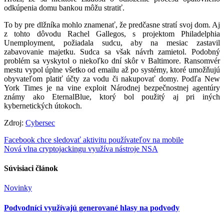
odkúpenia domu bankou môžu stratiť.
To by pre dlžníka mohlo znamenať, že predčasne stratí svoj dom. Aj
z tohto dôvodu Rachel Gallegos, s projektom Philadelphia
Unemployment, požiadala sudcu, aby na mesiac zastavil
zabavovanie majetku. Sudca sa však návrh zamietol. Podobný
problém sa vyskytol o niekoľko dní skôr v Baltimore. Ransomvér
mestu vypol úplne všetko od emailu až po systémy, ktoré umožňujú
obyvateľom platiť účty za vodu či nakupovať domy. Podľa New
York Times je na vine exploit Národnej bezpečnostnej agentúry
známy ako EternalBlue, ktorý bol použitý aj pri iných
kybernetických útokoch.
Zdroj:
Cybersec
Navigácia
Facebook chce sledovať aktivitu používateľov na mobile
Nová vlna cryptojackingu využíva nástroje NSA
v
článku
Súvisiaci článok
Novinky
Podvodníci využívajú generované hlasy na podvody