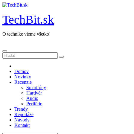
Prejsť
na
obsah
TechBit.sk
O technike vieme všetko!
Domov
Novinky
Recenzie
Smartfóny
Hardvér
Audio
Periférie
Trendy
Reportáže
Návody
Kontakt