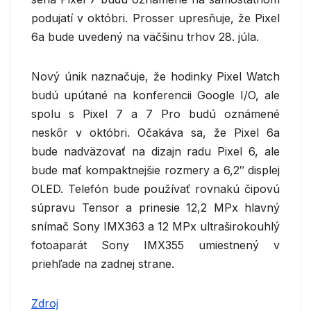
podujatí v októbri. Prosser upresňuje, že Pixel
6a bude uvedený na väčšinu trhov 28. júla.
Nový únik naznačuje, že hodinky Pixel Watch
budú upútané na konferencii Google I/O, ale
spolu s Pixel 7 a 7 Pro budú oznámené
neskôr v októbri. Očakáva sa, že Pixel 6a
bude nadväzovať na dizajn radu Pixel 6, ale
bude mať kompaktnejšie rozmery a 6,2″ displej
OLED. Telefón bude používať rovnakú čipovú
súpravu Tensor a prinesie 12,2 MPx hlavný
snímač Sony IMX363 a 12 MPx ultraširokouhlý
fotoaparát Sony IMX355 umiestnený v
priehľade na zadnej strane.
Zdroj