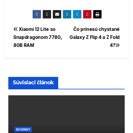
Navigácia
Xiaomi 12 Lite so
Čo prinesú chystané
Snapdragonom 778G,
Galaxy Z Flip 4 a Z Fold
v
8GB RAM
4?
článku
Súvisiaci článok
NOVINKY