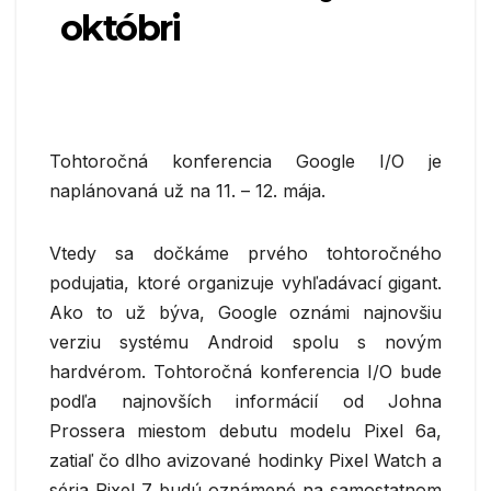
októbri
Tohtoročná konferencia Google I/O je
naplánovaná už na 11. – 12. mája.
Vtedy sa dočkáme prvého tohtoročného
podujatia, ktoré organizuje vyhľadávací gigant.
Ako to už býva, Google oznámi najnovšiu
verziu systému Android spolu s novým
hardvérom. Tohtoročná konferencia I/O bude
podľa najnovších informácií od Johna
Prossera miestom debutu modelu Pixel 6a,
zatiaľ čo dlho avizované hodinky Pixel Watch a
séria Pixel 7 budú oznámené na samostatnom