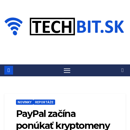
Prejsť
na
obsah
NOVINKY
REPORTÁŽE
PayPal začína
ponúkať kryptomeny