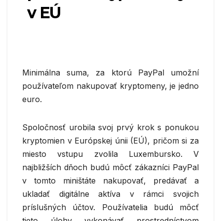
v EÚ
Minimálna suma, za ktorú PayPal umožní
používateľom nakupovať kryptomeny, je jedno
euro.
Spoločnosť urobila svoj prvý krok s ponukou
kryptomien v Európskej únii (EÚ), pričom si za
miesto vstupu zvolila Luxembursko. V
najbližších dňoch budú môcť zákazníci PayPal
v tomto miništáte nakupovať, predávať a
ukladať digitálne aktíva v rámci svojich
príslušných účtov. Používatelia budú môcť
tieto úlohy vykonávať prostredníctvom