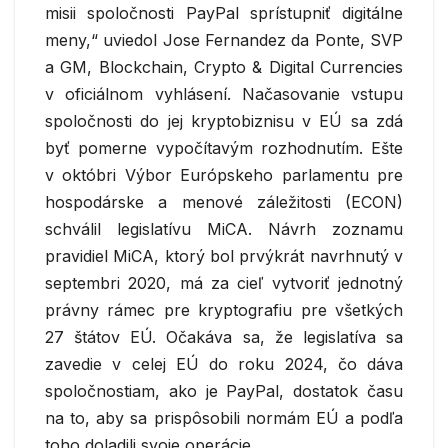
misii spoločnosti PayPal sprístupniť digitálne
meny,“ uviedol Jose Fernandez da Ponte, SVP
a GM, Blockchain, Crypto & Digital Currencies
v oficiálnom vyhlásení. Načasovanie vstupu
spoločnosti do jej kryptobiznisu v EÚ sa zdá
byť pomerne vypočítavým rozhodnutím. Ešte
v októbri Výbor Európskeho parlamentu pre
hospodárske a menové záležitosti (ECON)
schválil legislatívu MiCA. Návrh zoznamu
pravidiel MiCA, ktorý bol prvýkrát navrhnutý v
septembri 2020, má za cieľ vytvoriť jednotný
právny rámec pre kryptografiu pre všetkých
27 štátov EÚ. Očakáva sa, že legislatíva sa
zavedie v celej EÚ do roku 2024, čo dáva
spoločnostiam, ako je PayPal, dostatok času
na to, aby sa prispôsobili normám EÚ a podľa
toho doladili svoje operácie.