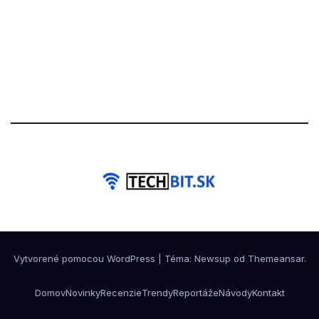
Vytvorené pomocou WordPress
|
Téma: Newsup od
Themeansar
.
Domov
Novinky
Recenzie
Trendy
Reportáže
Návody
Kontakt