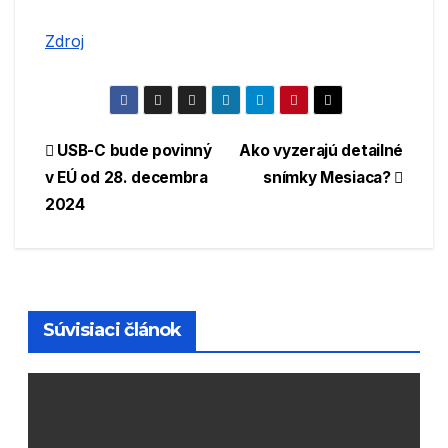
Zdroj
Navigácia
USB-C bude povinný
Ako vyzerajú detailné
v EÚ od 28. decembra
snímky Mesiaca?
v
2024
článku
Súvisiaci článok