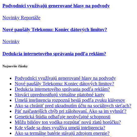
Podvodníci využívajú generované hlasy na podvody
Novinky
Reportáže
Nové paušály Telekomu: Koniec dátových limitov?
Novinky
Dedukcia internetového správania podľa reklám?
Najnovšie články
Podvodníci využívajú generované hlasy na podvody
Nové paušály Telekomu: Koniec dátových limitov?
Dedukcia internetového správania podľa reklám?
Slováci uprednostňujú virtuálne platobné karty
Umelá inteligencia rozpozná heslá podľa zvuku klávesov
Ako sa chrániť pred ukradnutím účtu na sociálnych sieťach?
Päť najčastejších chýb pri zálohovaní. Ako sa im vyhnúť?
Genetická štúdia odhaľuje neobyčajné schopnosti
Môžu bilióny ton vodíka rozpútať novú zlatú horúčku?
Kde všade sa dnes využíva umelá inteligencia?
Ako sa termálne batérie stávajú zdrojom energie?