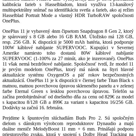
kalibrácia farieb s Hasselbladom, ktorá využíva 13-kanálový
multispektrálny snímač na identifikáciu svetla a farieb, ako aj režim
Hasselblad Portrait Mode a vlastný HDR TurboRAW spoločnosti
OnePlus.
OnePlus 11 je vybavený 4nm čipsetom Snapdragon 8 Gen 2, ktorý
je spárovaný s 8 GB alebo 16 GB RAM. Úložisko má 128 GB,
resp. 256 GB. K dispozícii je 5000 mAh batéria, ktorá podporuje
100W káblové nabíjanie SUPERVOOC. Kupujúci v Severnej
Amerike namiesto toho dostanú 80W káblové nabíjanie
SUPERVOOC (1-100% za 27 minút, ako je inzerované). OnePlus
11 však nemá bezdrôtové nabíjanie. Spoločnosť tvrdí, že model 11
je prvým modelom OnePlus, ktorý má nárok na štyri hlavné
aktualizácie systému OxygenOS a päť rokov bezpečnostných
aktualizácií. OnePlus 11 je k dispozícii v čiernej farbe Titan Black s
matnou, matnou povrchovou úpravou skleneného panelu a v zelenej
farbe Eternal Green s lesklou povrchovou úpravou. Telefón sa
začína predobjednávať od dnešného dňa za cenu od 829€ za model
s kapacitou 8/128 GB a 899€ za variant s kapacitou 16/256 GB.
Dodávky sa začnú 16. februára.
Prejdime k špuntovým slúchadlám Buds Pro 2. Sú spoločným
dielom s dánskym výrobcom reproduktorov Dynaudio a majú
duálne meniče MelodyBoost 11 mm + 6 mm. Prinášajú podporu
priestorového zvuku, ktorá v spojení s Dolby Head Tracking na