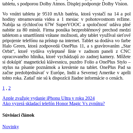
tabletu, s podporou Dolby Atmos. Displej podporuje Dolby Vision.
Vo vnútri tabletu je 9510 mAh batéria, ktorá vystačí na 14 a pol
hodiny streamovania videa a 1 mesiac v pohotovostnom režime.
Nabíja sa rýchlosťou 67W SuperVOOC a spoločnosť udáva plné
nabitie za 80 minút. Firma ponúka bezproblémový prechod medzi
tabletom a smartfónmi vrátane možnosti, aby tablet využíval sieťové
pripojenie telefónu na prístup na internet. Tablet sa dodáva vo farbe
Halo Green, ktorá zodpovedá OnePlus 11, a s gravírovaním „Star
Orbit“, ktoré vydáva vyleptané línie v zadnom paneli z CNC
opracovaného hliníka, ktoré vychádzajú zo zadnej kamery. Môžete
si dokúpiť magnetickú klávesnicu, puzdro Folio a OnePlus Stylo –
stylus na písanie poznámok a kreslenie na tablet. OnePlus Pad sa
začne predobjednávať v Európe, Indii a Severnej Amerike v apríli
tohto roka. Zatiaľ nie sú k dispozícii žiadne informácie o cenách.
1
,
2
Navigácia
Apple zvažuje vydanie iPhonu Ultra v roku 2024
Ako vyzerá skladací telefón Honor Magic Vs zvnútra?
v
článku
Súvisiaci článok
Novinky