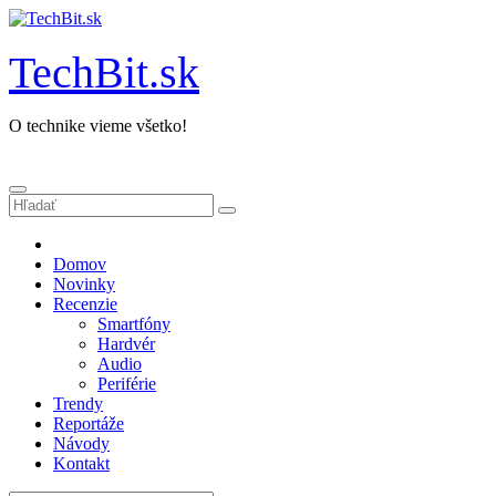
Prejsť
na
obsah
TechBit.sk
O technike vieme všetko!
Domov
Novinky
Recenzie
Smartfóny
Hardvér
Audio
Periférie
Trendy
Reportáže
Návody
Kontakt