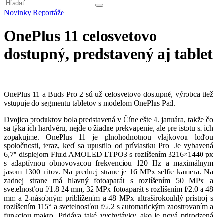
Novinky
Reportáže
OnePlus 11 celosvetovo
dostupný, predstavený aj tablet
OnePlus 11 a Buds Pro 2 sú už celosvetovo dostupné, výrobca tiež
vstupuje do segmentu tabletov s modelom OnePlus Pad.
Dvojica produktov bola predstavená v Číne ešte 4. januára, takže čo
sa týka ich hardvéru, nejde o žiadne prekvapenie, ale pre istotu si ich
zopakujme. OnePlus 11 je plnohodnotnou vlajkovou loďou
spoločnosti, teraz, keď sa upustilo od prívlastku Pro. Je vybavená
6,7″ displejom Fluid AMOLED LTPO3 s rozlíšením 3216×1440 px
s adaptívnou obnovovacou frekvenciou 120 Hz a maximálnym
jasom 1300 nitov. Na prednej strane je 16 MPx selfie kamera. Na
zadnej strane má hlavný fotoaparát s rozlíšením 50 MPx a
svetelnosťou f/1.8 24 mm, 32 MPx fotoaparát s rozlíšením f/2.0 a 48
mm a 2-násobným priblížením a 48 MPx ultraširokouhlý prístroj s
rozlíšením 115° a svetelnosťou f/2.2 s automatickým zaostrovaním a
funkciou makro. Pridáva také vychytávky, ako je nová prirodzená