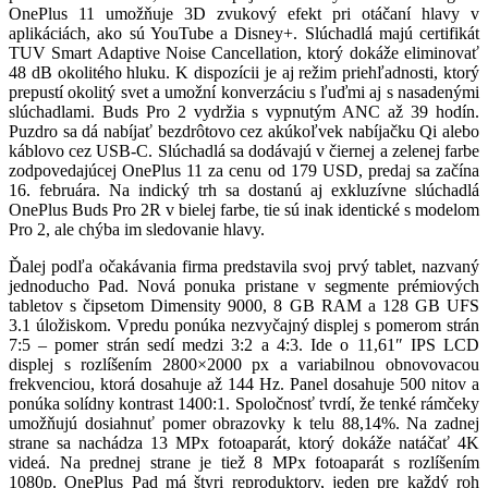
OnePlus 11 umožňuje 3D zvukový efekt pri otáčaní hlavy v
aplikáciách, ako sú YouTube a Disney+. Slúchadlá majú certifikát
TUV Smart Adaptive Noise Cancellation, ktorý dokáže eliminovať
48 dB okolitého hluku. K dispozícii je aj režim priehľadnosti, ktorý
prepustí okolitý svet a umožní konverzáciu s ľuďmi aj s nasadenými
slúchadlami. Buds Pro 2 vydržia s vypnutým ANC až 39 hodín.
Puzdro sa dá nabíjať bezdrôtovo cez akúkoľvek nabíjačku Qi alebo
káblovo cez USB-C. Slúchadlá sa dodávajú v čiernej a zelenej farbe
zodpovedajúcej OnePlus 11 za cenu od 179 USD, predaj sa začína
16. februára. Na indický trh sa dostanú aj exkluzívne slúchadlá
OnePlus Buds Pro 2R v bielej farbe, tie sú inak identické s modelom
Pro 2, ale chýba im sledovanie hlavy.
Ďalej podľa očakávania firma predstavila svoj prvý tablet, nazvaný
jednoducho Pad. Nová ponuka pristane v segmente prémiových
tabletov s čipsetom Dimensity 9000, 8 GB RAM a 128 GB UFS
3.1 úložiskom. Vpredu ponúka nezvyčajný displej s pomerom strán
7:5 – pomer strán sedí medzi 3:2 a 4:3. Ide o 11,61″ IPS LCD
displej s rozlíšením 2800×2000 px a variabilnou obnovovacou
frekvenciou, ktorá dosahuje až 144 Hz. Panel dosahuje 500 nitov a
ponúka solídny kontrast 1400:1. Spoločnosť tvrdí, že tenké rámčeky
umožňujú dosiahnuť pomer obrazovky k telu 88,14%. Na zadnej
strane sa nachádza 13 MPx fotoaparát, ktorý dokáže natáčať 4K
videá. Na prednej strane je tiež 8 MPx fotoaparát s rozlíšením
1080p. OnePlus Pad má štyri reproduktory, jeden pre každý roh