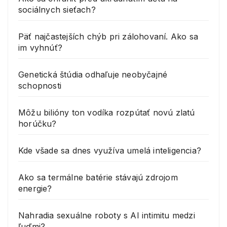
sociálnych sieťach?
Päť najčastejších chýb pri zálohovaní. Ako sa
im vyhnúť?
Genetická štúdia odhaľuje neobyčajné
schopnosti
Môžu bilióny ton vodíka rozpútať novú zlatú
horúčku?
Kde všade sa dnes využíva umelá inteligencia?
Ako sa termálne batérie stávajú zdrojom
energie?
Nahradia sexuálne roboty s AI intimitu medzi
ľuďmi?