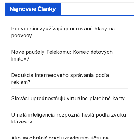
Najnovšie Články
Podvodníci využívajú generované hlasy na
podvody
Nové paušály Telekomu: Koniec dátových
limitov?
Dedukcia internetového správania podľa
reklám?
Slováci uprednostňujú virtuálne platobné karty
Umelá inteligencia rozpozná heslá podľa zvuku
klávesov
Ako sa chrániť pred ukradnutím účtu na