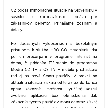
O2 počas mimoriadnej situácie na Slovensku v
súvislosti s koronavírusom pridáva pre
zákazníkov benefity. Prinášame zoznam a
detaily.
Po dočasných vylepšeniach s bezplatným
prístupom k službe HBO GO, zrýchleniu dát
po ich prečerpaní v programe Internet na
doma, či pridaním TV staníc do programov
Modrá O2 TV a O2 TV v mobile prichádzajú
rad aj na nové Smart paušály. V reakcii na
aktuálnu situáciu získajú od teraz až do konca
apríla zákazníci možnosť využívať každú
zvolenú aplikáciu bez obmedzenia dát.
Zákazníci týchto paušálov mohli doteraz získať