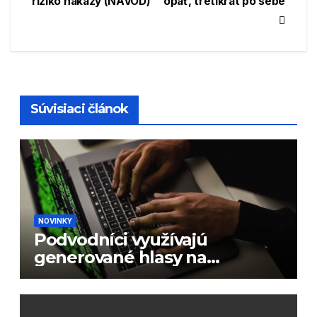
riziko nákazy (NÁVOD)
opäť, tretíkrát po sebe
článku
Súvisiaci článok
NOVINKY
Podvodníci využívajú
generované hlasy na
podvody