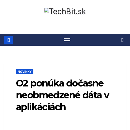
Prejsť
na
obsah
NOVINKY
O2 ponúka dočasne
neobmedzené dáta v
aplikáciách