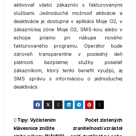
aktivovať všetci zákazníci s fakturovanými
službami. Jednoduchá možnosť aktivácie a
deaktivácie je dostupná v aplikácii Moje O2, v
zákazníckej zóne Moje O2, SMS-kou alebo v
eshope priamo pri nákupe nového
fakturovaného programu. Operátor bude
zároveň transparentne v posledný deň
platnosti bezplatnej služby posielať
zákazníkom, ktorý tento benefit využijú, aj
SMS správu s informáciou o jednoduchej
deaktivácii.
Navigácia
Tipy: Vyčistením
Počet zistených
klávesnice znížite
zraniteľností vzrástol
v