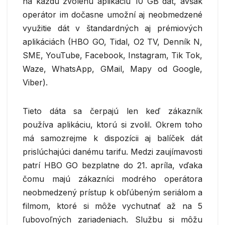
na každú zvolenú aplikáciu 10 GB dát, avšak
operátor im dočasne umožní aj neobmedzené
využitie dát v štandardných aj prémiových
aplikáciách (HBO GO, Tidal, O2 TV, Denník N,
SME, YouTube, Facebook, Instagram, Tik Tok,
Waze, WhatsApp, GMail, Mapy od Google,
Viber).
Tieto dáta sa čerpajú len keď zákazník
používa aplikáciu, ktorú si zvolil. Okrem toho
má samozrejme k dispozícii aj balíček dát
prislúchajúci danému tarifu. Medzi zaujímavosti
patrí HBO GO bezplatne do 21. apríla, vďaka
čomu majú zákazníci modrého operátora
neobmedzený prístup k obľúbeným seriálom a
filmom, ktoré si môže vychutnať až na 5
ľubovoľných zariadeniach. Službu si môžu