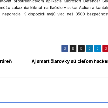
tovať prostredníctvom aplikácie Microsoft Defender Sec
ôžu zákazníci kliknúť na tlačidlo v sekcii Action a konta
 neporadia. K dispozícii majú viac než 3500 bezpečnos
tráreň
Aj smart žiarovky sú cieľom hacke