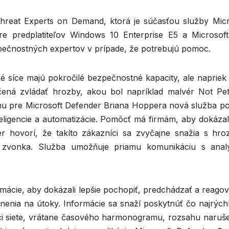
hreat Experts on Demand, ktorá je súčasťou služby Micr
e predplatiteľov Windows 10 Enterprise E5 a Microsoft
pečnostných expertov v prípade, že potrebujú pomoc.
ré síce majú pokročilé bezpečnostné kapacity, ale napriek
ená zvládať hrozby, akou bol napríklad malvér Not Pet
mu pre Microsoft Defender Briana Hoppera nová služba p
eligencie a automatizácie. Pomôcť má firmám, aby dokázali
 hovorí, že takíto zákazníci sa zvyčajne snažia s hro
 zvonka. Služba umožňuje priamu komunikáciu s analy
mácie, aby dokázali lepšie pochopiť, predchádzať a reagov
enia na útoky. Informácie sa snaží poskytnúť čo najrýchle
ci siete, vrátane časového harmonogramu, rozsahu naruše