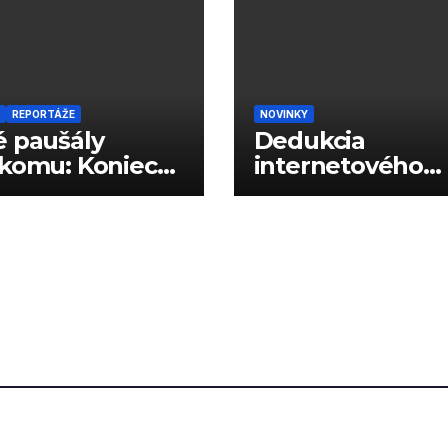
REPORTÁŽE
NOVINKY
 paušály
Dedukcia
komu: Koniec
internetového
vých limitov?
správania podľa
reklám?