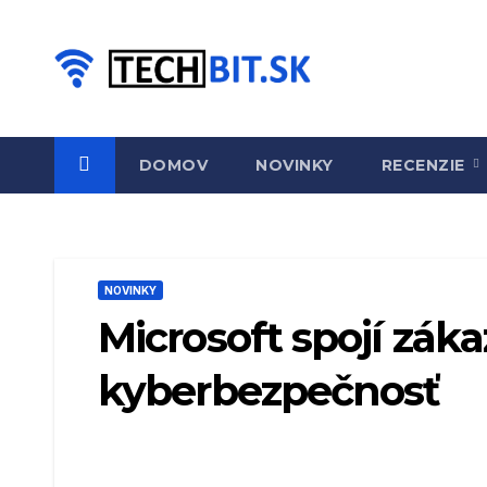
Prejsť
na
obsah
DOMOV
NOVINKY
RECENZIE
NOVINKY
Microsoft spojí zák
kyberbezpečnosť