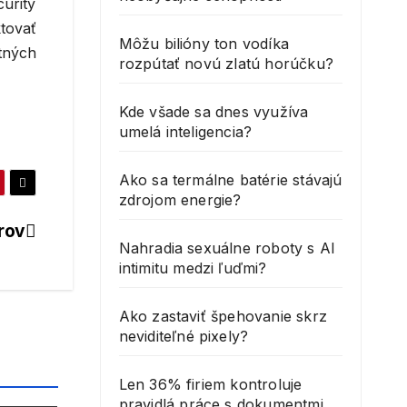
urity
ktovať
Môžu bilióny ton vodíka
tných
rozpútať novú zlatú horúčku?
Kde všade sa dnes využíva
umelá inteligencia?
Ako sa termálne batérie stávajú
zdrojom energie?
rov
Nahradia sexuálne roboty s AI
intimitu medzi ľuďmi?
Ako zastaviť špehovanie skrz
neviditeľné pixely?
Len 36% firiem kontroluje
pravidlá práce s dokumentmi