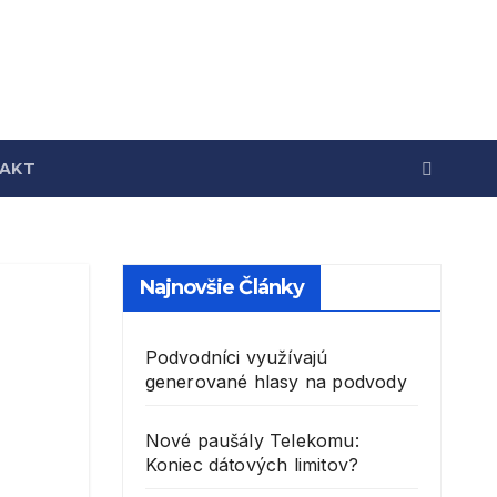
AKT
Najnovšie Články
Podvodníci využívajú
generované hlasy na podvody
Nové paušály Telekomu:
Koniec dátových limitov?