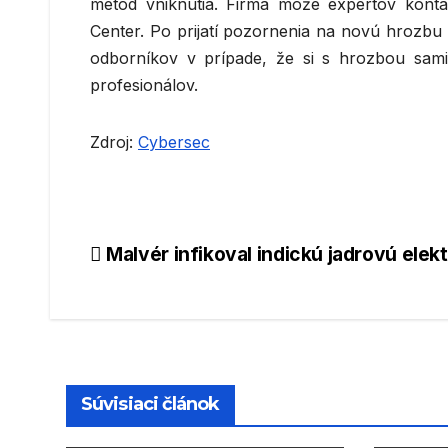
metód vniknutia. Firma môže expertov kontak
Center. Po prijatí pozornenia na novú hrozbu m
odborníkov v prípade, že si s hrozbou sami
profesionálov.
Zdroj:
Cybersec
Navigácia
Malvér infikoval indickú jadrovú elek
v
článku
Súvisiaci článok