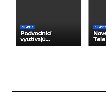
NOVINKY
NOVINKY
Podvodníci
Nové
využívajú
Tele
generované hlasy
dáto
na podvody