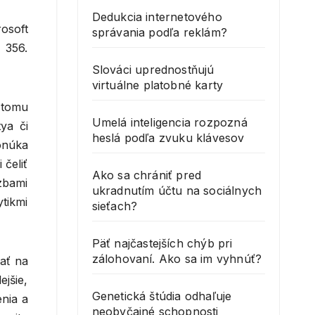
Dedukcia internetového
osoft
správania podľa reklám?
 356.
Slováci uprednostňujú
virtuálne platobné karty
 tomu
Umelá inteligencia rozpozná
ya či
heslá podľa zvuku klávesov
onúka
 čeliť
Ako sa chrániť pred
zbami
ukradnutím účtu na sociálnych
tikmi
sieťach?
Päť najčastejších chýb pri
zálohovaní. Ako sa im vyhnúť?
ať na
jšie,
Genetická štúdia odhaľuje
nia a
neobyčajné schopnosti