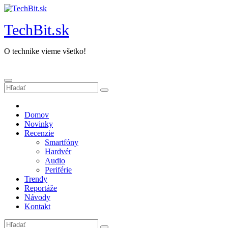
Prejsť
na
TechBit.sk
obsah
O technike vieme všetko!
Domov
Novinky
Recenzie
Smartfóny
Hardvér
Audio
Periférie
Trendy
Reportáže
Návody
Kontakt