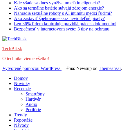
Kde všade sa dnes využíva umelá inteligencia?
Ako sa termálne batérie stávajú zdrojom energie?
Nahradia sexuálne roboty s AI intimitu medzi ľuďmi?
Ako zastaviť špehovanie skrz neviditeľné pixely?
Len 36% firiem kontroluje pravidlá práce s dokumentmi
Bezpečnosť v internetovom svete: 3 tipy na ochranu
TechBit.sk
O technike vieme všetko!
Vytvorené pomocou WordPress
|
Téma: Newsup od
Themeansar
.
Domov
Novinky
Recenzie
Smartfóny
Hardvér
Audio
Periférie
Trendy
Reportáže
Návody