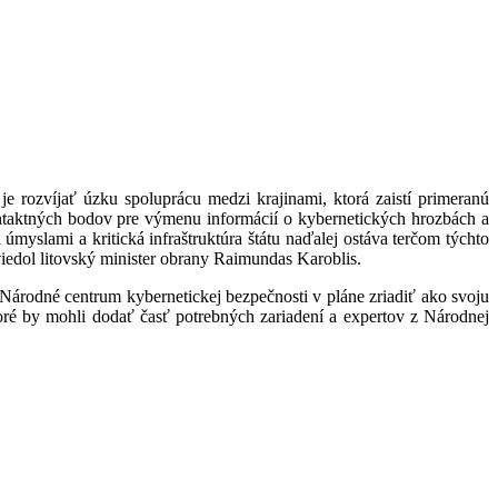
je rozvíjať úzku spoluprácu medzi krajinami, ktorá zaistí primeranú
ontaktných bodov pre výmenu informácií o kybernetických hrozbách a
myslami a kritická infraštruktúra štátu naďalej ostáva terčom týchto
viedol litovský minister obrany Raimundas Karoblis.
 Národné centrum kybernetickej bezpečnosti v pláne zriadiť ako svoju
ré by mohli dodať časť potrebných zariadení a expertov z Národnej