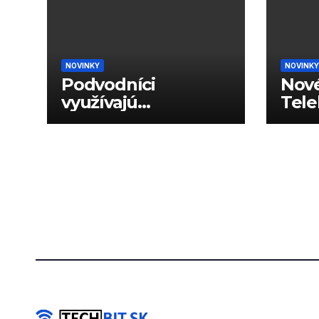
NOVINKY
NOVINKY
Podvodníci
Nové
využívajú
Tele
generované hlasy
dáto
na podvody