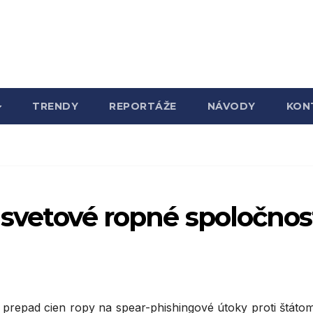
TRENDY
REPORTÁŽE
NÁVODY
KON
a svetové ropné spoločnos
 prepad cien ropy na spear-phishingové útoky proti štátom