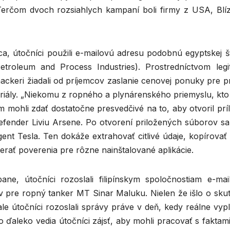
Terčom dvoch rozsiahlych kampaní boli firmy z USA, Blí
ca, útočníci použili e-mailovú adresu podobnú egyptskej š
etroleum and Process Industries). Prostredníctvom legi
ckeri žiadali od príjemcov zaslanie cenovej ponuky pre pr
teriály. „Niekomu z ropného a plynárenského priemyslu, kto
m mohli zdať dostatočne presvedčivé na to, aby otvoril prí
defender Liviu Arsene. Po otvorení priložených súborov sa
ent Tesla. Ten dokáže extrahovať citlivé údaje, kopírovať
rať poverenia pre rôzne nainštalované aplikácie.
e, útočníci rozoslali filipínskym spoločnostiam e-mai
 pre ropný tanker MT Sinar Maluku. Nielen že išlo o sku
le útočníci rozoslali správy práve v deň, kedy reálne vyp
ko ďaleko vedia útočníci zájsť, aby mohli pracovať s faktam