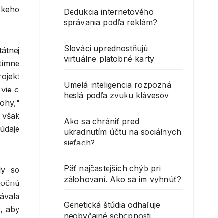
zkeho
Dedukcia internetového
správania podľa reklám?
Slováci uprednostňujú
tátnej
virtuálne platobné karty
tímne
ojekt
Umelá inteligencia rozpozná
 vie o
heslá podľa zvuku klávesov
lohy,“
 však
Ako sa chrániť pred
 údaje
ukradnutím účtu na sociálnych
sieťach?
Päť najčastejších chýb pri
ly so
zálohovaní. Ako sa im vyhnúť?
točnú
lávala
Genetická štúdia odhaľuje
i, aby
neobyčajné schopnosti