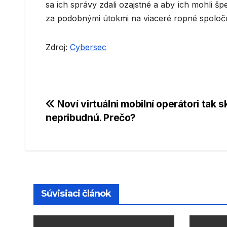
sa ich správy zdali ozajstné a aby ich mohli š
za podobnými útokmi na viaceré ropné spoločno
Zdroj:
Cybersec
Navigácia
Noví virtuálni mobilní operátori tak s
nepribudnú. Prečo?
v
článku
Súvisiaci článok