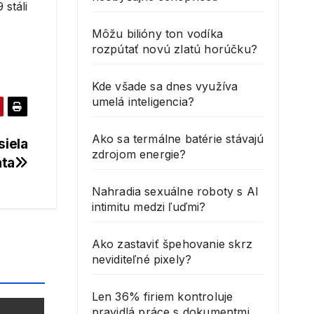
 stáli
Môžu bilióny ton vodíka
rozpútať novú zlatú horúčku?
Kde všade sa dnes využíva
umelá inteligencia?
Ako sa termálne batérie stávajú
iela
zdrojom energie?
áta
Nahradia sexuálne roboty s AI
intimitu medzi ľuďmi?
Ako zastaviť špehovanie skrz
neviditeľné pixely?
Len 36% firiem kontroluje
pravidlá práce s dokumentmi