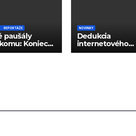
REPORTÁŽE
NOVINKY
 paušály
Dedukcia
komu: Koniec
internetového
vých limitov?
správania podľa
reklám?