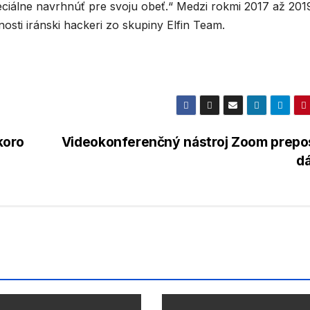
peciálne navrhnúť pre svoju obeť.“ Medzi rokmi 2017 až 2019
sti iránski hackeri zo skupiny Elfin Team.
koro
Videokonferenčný nástroj Zoom prepos
d