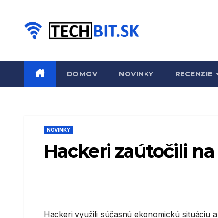
Prejsť
na
obsah
DOMOV
NOVINKY
RECENZIE
NOVINKY
Hackeri zaútočili n
Hackeri využili súčasnú ekonomickú situáciu a