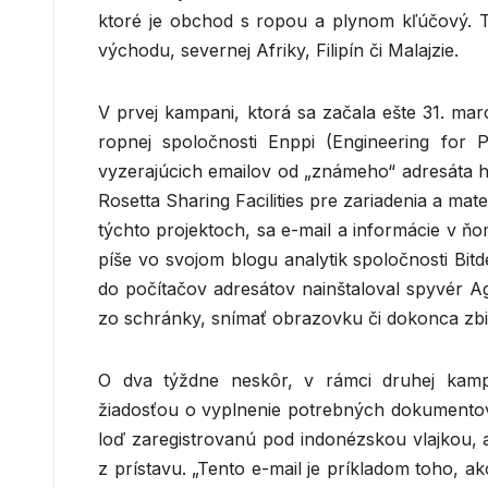
ktoré je obchod s ropou a plynom kľúčový. 
východu, severnej Afriky, Filipín či Malajzie.
V prvej kampani, ktorá sa začala ešte 31. mar
ropnej spoločnosti Enppi (Engineering for P
vyzerajúcich emailov od „známeho“ adresáta ha
Rosetta Sharing Facilities pre zariadenia a ma
týchto projektoch, sa e-mail a informácie v ňo
píše vo svojom blogu analytik spoločnosti Bit
do počítačov adresátov nainštaloval spyvér Ag
zo schránky, snímať obrazovku či dokonca zbie
O dva týždne neskôr, v rámci druhej kampan
žiadosťou o vyplnenie potrebných dokumentov
loď zaregistrovanú pod indonézskou vlajkou, a
z prístavu. „Tento e-mail je príkladom toho, a