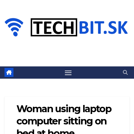
Prejsť
na
obsah
Woman using laptop
computer sitting on
bed at home