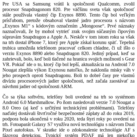
Pre USA sa Samsung vrátil k spoločnosti Qualcomm, zvolil
procesor Snapdragonom 820. Pre väčšinu sveta však spoločnosť
stále používala vlastný čip Exynos 8890. Tento čip bol veľkým
prísľubom, pretože obsahoval vlastné jadro procesora s názvom
„Exynos M1“ s kódovým označením „Mongoose“. Prvé náznaky
naznačovali, že by mohol vytrieť zrak svojim súčasným čipovým
súpravám Snapdragon a Apple A. Neskôr v tom istom roku sa však
na trh dostal iPhone 7, ktorý pre Apple získal korunu späť. Tepelná
trubica umožnila telefónom pracovať celkom chladne, či už išlo o
verziu Exynos 8890 alebo Snapdragon 820. Jediný prípad, keď sa
zahrievali, bolo, keď boli tlačené na hranicu svojich možností s Gear
VR. Pokiaľ ide o to, ktorý čip bol lepší, aktualizácia na Android 7.0
Nougat zlepšila výkon Exynosu natoľko, že naklonila misky váh v
jeho prospech oproti Snapdragonu. Boli to dobré časy pre vlastnú
divíziu procesorových jadier spoločnosti, než začala zaostávať za
návrhmi jadier od spoločnosti ARM.
Čo sa týka softvéru, telefóny boli uvedené na trh so systémom
Android 6.0 Marshmallow. Po ňom nasledovali verzie 7.0 Nougat a
8.0 Oreo (aj keď s určitými technickými problémami). Telefóny
naďalej dostávali štvrťročné bezpečnostné záplaty až do roku 2019,
podpora bola ukončená v roku 2020, teda štyri roky po uvedení na
trh. Fotoaparát Galaxy S7 využíva novú technológiu s názvom Dual
Pixel autofokus. V skratke ide o zdokonalenie technológie AF s
fázovou detekciou. Typický systém PDAF má len niekoľko