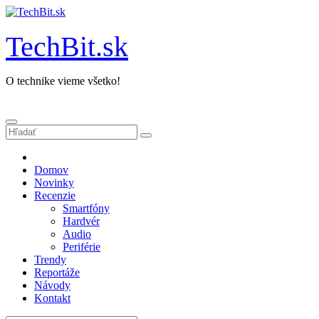
Prejsť
na
obsah
TechBit.sk
O technike vieme všetko!
Domov
Novinky
Recenzie
Smartfóny
Hardvér
Audio
Periférie
Trendy
Reportáže
Návody
Kontakt