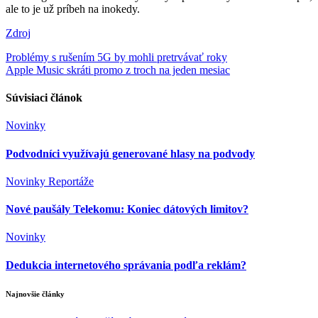
ale to je už príbeh na inokedy.
Zdroj
Navigácia
Problémy s rušením 5G by mohli pretrvávať roky
Apple Music skráti promo z troch na jeden mesiac
v
článku
Súvisiaci článok
Novinky
Podvodníci využívajú generované hlasy na podvody
Novinky
Reportáže
Nové paušály Telekomu: Koniec dátových limitov?
Novinky
Dedukcia internetového správania podľa reklám?
Najnovšie články