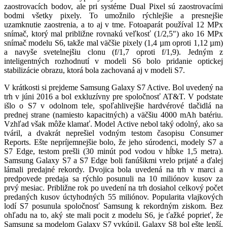
zaostrovacích bodov, ale pri systéme Dual Pixel sú zaostrovacími
bodmi všetky pixely. To umožnilo rýchlejšie a presnejšie
uzamknutie zaostrenia, a to aj v tme. Fotoaparát používal 12 MPx
snímač, ktorý mal približne rovnakú veľkosť (1/2,5″) ako 16 MPx
snímač modelu S6, takže mal väčšie pixely (1,4 µm oproti 1,12 µm)
a navyše svetelnejšiu clonu (f/1,7 oproti f/1,9). Jedným z
inteligentných rozhodnutí v modeli S6 bolo pridanie optickej
stabilizácie obrazu, ktorá bola zachovaná aj v modeli S7.
V krátkosti si prejdeme Samsung Galaxy S7 Active. Bol uvedený na
trh v júni 2016 a bol exkluzívny pre spoločnosť AT&T. V podstate
išlo o S7 v odolnom tele, spoľahlivejšie hardvérové tlačidlá na
prednej strane (namiesto kapacitných) a väčšiu 4000 mAh batériu.
Vzhľad však môže klamať. Model Active nebol taký odolný, ako sa
tváril, a dvakrát neprešiel vodným testom časopisu Consumer
Reports. Ešte nepríjemnejšie bolo, že jeho súrodenci, modely S7 a
S7 Edge, testom prešli (30 minút pod vodou v hĺbke 1,5 metra).
Samsung Galaxy S7 a S7 Edge boli fanúšikmi vrelo prijaté a ďalej
lámali predajné rekordy. Dvojica bola uvedená na trh v marci a
predpovede predaja sa rýchlo posunuli na 10 miliónov kusov za
prvý mesiac. Približne rok po uvedení na trh dosiahol celkový počet
predaných kusov úctyhodných 55 miliónov. Popularita vlajkových
lodí S7 posunula spoločnosť Samsung k rekordným ziskom. Bez
ohľadu na to, aký ste mali pocit z modelu S6, je ťažké poprieť, že
Samsung sa modelom Galaxy S7 vykúpil. Galaxy S8 bol ešte lepší,