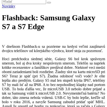
Novinky
Flashback: Samsung Galaxy
S7 a S7 Edge
V dnešnom Flashback-u sa pozrieme na kedysi veľmi zaujímavú
dvojicu telefónov od kórejského výrobcu, ktoré stoja za pozornosť.
Hoci predchodca siedmej série, Galaxy S6 bol krok správnym
smerom, bol aj dva kroky nesprávnym smerom. Telefón sa napriek
kritike recenzentov a fanúšikov predával dobre. Niektoré veci medzi
obomi zariadeniami boli rozdielne. Žiadny slot na kartu microSD pri
S6? Teraz je späť (pri S7). Žiadna odolnosť voči vode? Je ešte
lepšia ako predtým. Galaxy S5 mal len stupeň krytia IP67, telefóny
S7 by mali ísť až na IP68. A to bez nepohodlnej klapky nad portom
USB. To bola ďalšia vec, že microUSB 3.0 nebolo dobre prijaté a
tak sa Samsung vrátil k microUSB 2.0. Nevymeniteľná batéria? No
dobre, táto zmena nebola vrátená. USB-C by bolo lepšie, keďže už
bolo v roku 2016, a navyše Samsung zabudol pridať späť MHL.
Aspoň že upustil od honby za tenkosťou, ktorá sa začala s Galaxy