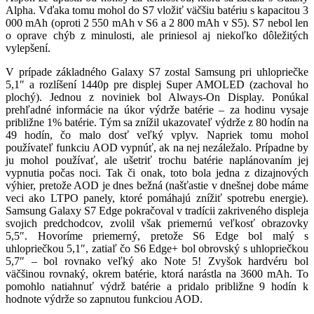
Alpha. Vďaka tomu mohol do S7 vložiť väčšiu batériu s kapacitou 3
000 mAh (oproti 2 550 mAh v S6 a 2 800 mAh v S5). S7 nebol len
o oprave chýb z minulosti, ale priniesol aj niekoľko dôležitých
vylepšení.
V prípade základného Galaxy S7 zostal Samsung pri uhlopriečke
5,1″ a rozlíšení 1440p pre displej Super AMOLED (zachoval ho
plochý). Jednou z noviniek bol Always-On Display. Ponúkal
prehľadné informácie na úkor výdrže batérie – za hodinu vysaje
približne 1% batérie. Tým sa znížil ukazovateľ výdrže z 80 hodín na
49 hodín, čo malo dosť veľký vplyv. Napriek tomu mohol
používateľ funkciu AOD vypnúť, ak na nej nezáležalo. Prípadne by
ju mohol používať, ale ušetriť trochu batérie naplánovaním jej
vypnutia počas noci. Tak či onak, toto bola jedna z dizajnových
výhier, pretože AOD je dnes bežná (našťastie v dnešnej dobe máme
veci ako LTPO panely, ktoré pomáhajú znížiť spotrebu energie).
Samsung Galaxy S7 Edge pokračoval v tradícii zakriveného displeja
svojich predchodcov, zvolil však priemernú veľkosť obrazovky
5,5″. Hovoríme priemerný, pretože S6 Edge bol malý s
uhlopriečkou 5,1″, zatiaľ čo S6 Edge+ bol obrovský s uhlopriečkou
5,7″ – bol rovnako veľký ako Note 5! Zvyšok hardvéru bol
väčšinou rovnaký, okrem batérie, ktorá narástla na 3600 mAh. To
pomohlo natiahnuť výdrž batérie a pridalo približne 9 hodín k
hodnote výdrže so zapnutou funkciou AOD.