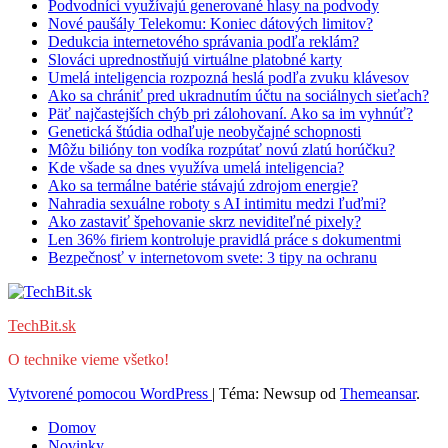
Podvodníci využívajú generované hlasy na podvody
Nové paušály Telekomu: Koniec dátových limitov?
Dedukcia internetového správania podľa reklám?
Slováci uprednostňujú virtuálne platobné karty
Umelá inteligencia rozpozná heslá podľa zvuku klávesov
Ako sa chrániť pred ukradnutím účtu na sociálnych sieťach?
Päť najčastejších chýb pri zálohovaní. Ako sa im vyhnúť?
Genetická štúdia odhaľuje neobyčajné schopnosti
Môžu bilióny ton vodíka rozpútať novú zlatú horúčku?
Kde všade sa dnes využíva umelá inteligencia?
Ako sa termálne batérie stávajú zdrojom energie?
Nahradia sexuálne roboty s AI intimitu medzi ľuďmi?
Ako zastaviť špehovanie skrz neviditeľné pixely?
Len 36% firiem kontroluje pravidlá práce s dokumentmi
Bezpečnosť v internetovom svete: 3 tipy na ochranu
TechBit.sk
O technike vieme všetko!
Vytvorené pomocou WordPress
|
Téma: Newsup od
Themeansar
.
Domov
Novinky